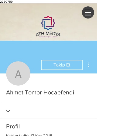
2770759
Diğer Eylemler
Takip Et
Ahmet Tomor Hocaefend
Ahmet Tomor Hocaefendi
Profil
Katılım tarihi: 17 Kas 2018