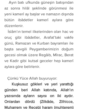
   Ayın batı ufkunda güneşin batışından 
az sonra hilâl şeklinde görünmesi ile 
yeni kamerî ay başlar ve namazın dışında 
bütün ibâdetler kamerî aylara göre 
düzenlenir. 
   İslâm’ın temel ilkelerinden olan hac ve 
oruç gibi ibâdetler, Arafat’taki vakfe 
günü, Ramazan ve Kurban bayramları ile 
başta sevgili Peygamberimizin doğum 
gecesi olmak üzere Regâib, Mîrac, Berat 
ve Kadir gibi kutsal geceler hep kamerî 
aylara göre belirlenir. 
   Çünkü Yüce Allah buyuruyor: 
   Kuşkusuz gökleri ve yeri yarattığı 
günden beri Allah katında, Allah’ın 
yazısında ayların sayısı on iki aydır. 
Onlardan dördü (Zilkâde, Zilhicce, 
Muharrem ve Receb) haram (muhterem) 