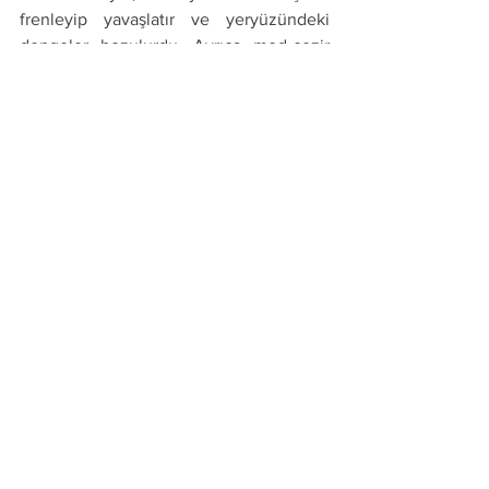
frenleyip yavaşlatır ve yeryüzündeki 
dengeler bozulurdu. Ayrıca med-cezir 
olayında denizler taşar, sahiller sular 
altında kalır ve dolaşım sistemimizdeki 
yoğunluk nedeni ile damarlarımız 
çatlayabilirdi.
***
Ahmet Tomor
A'dan Z'ye İslami Bilgiler
MUHARREM AYININ ÖZELLİĞİ KONULU 
SOHBETİMİZ
https://www.youtube.com/watch?
v=VU3eKDNpTik