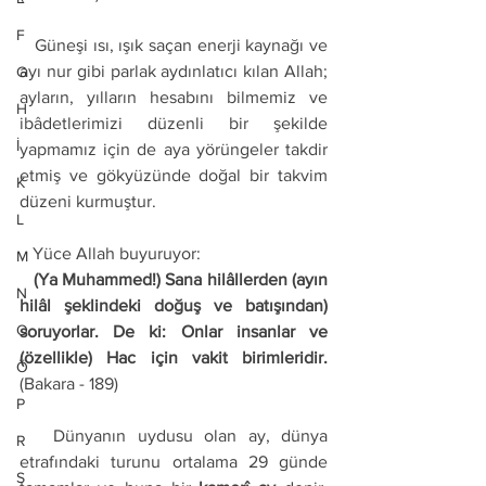
F
   Güneşi ısı, ışık saçan enerji kaynağı ve 
ayı nur gibi parlak aydınlatıcı kılan Allah; 
G
ayların, yılların hesabını bilmemiz ve 
H
ibâdetlerimizi düzenli bir şekilde 
İ
yapmamız için de aya yörüngeler takdir 
etmiş ve gökyüzünde doğal bir takvim 
K
düzeni kurmuştur. 
L
   Yüce Allah buyuruyor: 
M
   (Ya Muhammed!) Sana hilâllerden (ayın 
N
hilâl şeklindeki doğuş ve batışından) 
O
soruyorlar. De ki: Onlar insanlar ve 
(özellikle) Hac için vakit birimleridir.
Ö
(Bakara - 189) 
P
   Dünyanın uydusu olan ay, dünya 
R
etrafındaki turunu ortalama 29 günde 
S