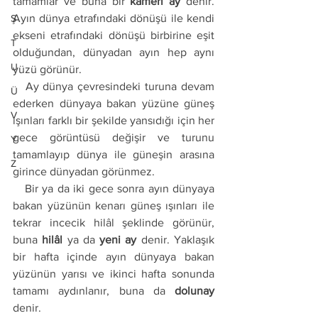
tamamlar ve buna bir 
kamerî ay
 denir. 
Ayın dünya etrafındaki dönüşü ile kendi 
Ş
ekseni etrafındaki dönüşü birbirine eşit 
T
olduğundan, dünyadan ayın hep aynı 
U
yüzü görünür. 
   Ay dünya çevresindeki turuna devam 
Ü
ederken dünyaya bakan yüzüne güneş 
V
ışınları farklı bir şekilde yansıdığı için her 
gece görüntüsü değişir ve turunu 
Y
tamamlayıp dünya ile güneşin arasına 
Z
girince dünyadan görünmez. 
   Bir ya da iki gece sonra ayın dünyaya 
bakan yüzünün kenarı güneş ışınları ile 
tekrar incecik hilâl şeklinde görünür, 
buna 
hilâl
 ya da 
yeni ay
 denir. Yaklaşık 
bir hafta içinde ayın dünyaya bakan 
yüzünün yarısı ve ikinci hafta sonunda 
tamamı aydınlanır, buna da 
dolunay
denir. 