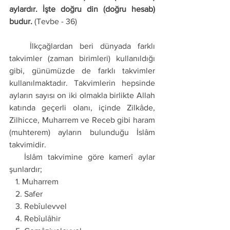
aylardır. İşte doğru din (doğru hesab) 
budur.
 (Tevbe - 36) 
   İlkçağlardan beri dünyada farklı 
takvimler (zaman birimleri) kullanıldığı 
gibi, günümüzde de farklı takvimler 
kullanılmaktadır. Takvimlerin hepsinde 
ayların sayısı on iki olmakla birlikte Allah 
katında geçerli olanı, içinde Zilkâde, 
Zilhicce, Muharrem ve Receb gibi haram 
(muhterem) ayların bulunduğu İslâm 
takvimidir. 
   İslâm takvimine göre kamerî aylar 
şunlardır;
   1. Muharrem 
   2. Safer 
   3. Rebîulevvel 
   4. Rebîulâhir 