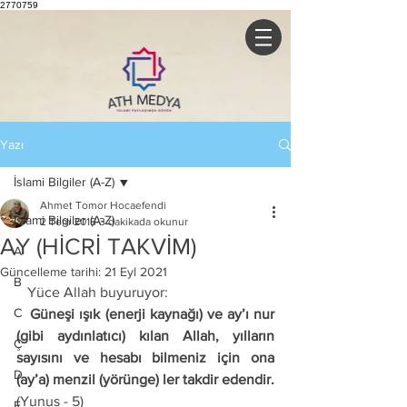
2770759
Yazı
İslami Bilgiler (A-Z)
Ahmet Tomor Hocaefendi
İslami Bilgiler (A-Z)
2 Tem 2018
3 dakikada okunur
AY (HİCRİ TAKVİM)
A
Güncelleme tarihi:
21 Eyl 2021
B
   Yüce Allah buyuruyor: 
C
   Güneşi ışık (enerji kaynağı) ve ay’ı nur 
(gibi aydınlatıcı) kılan Allah, yılların 
Ç
sayısını ve hesabı bilmeniz için ona 
D
(ay’a) menzil (yörünge) ler takdir edendir.
(Yunus - 5) 
E