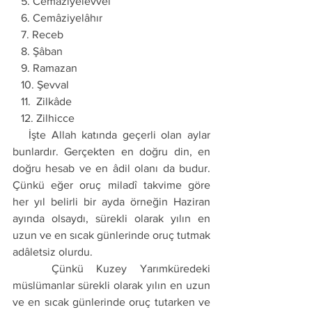
   5. Cemâziyelevvel 
   6. Cemâziyelâhır 
   7. Receb
   8. Şâban 
   9. Ramazan
   10. Şevval
   11.  Zilkâde
   12. Zilhicce
   İşte Allah katında geçerli olan aylar 
bunlardır. Gerçekten en doğru din, en 
doğru hesab ve en âdil olanı da budur. 
Çünkü eğer oruç miladî takvime göre 
her yıl belirli bir ayda örneğin Haziran 
ayında olsaydı, sürekli olarak yılın en 
uzun ve en sıcak günlerinde oruç tutmak 
adâletsiz olurdu. 
   Çünkü Kuzey Yarımküredeki 
müslümanlar sürekli olarak yılın en uzun 
ve en sıcak günlerinde oruç tutarken ve 