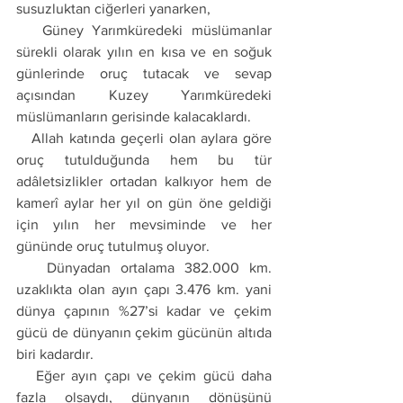
susuzluktan ciğerleri yanarken, 
   Güney Yarımküredeki müslümanlar 
sürekli olarak yılın en kısa ve en soğuk 
günlerinde oruç tutacak ve sevap 
açısından Kuzey Yarımküredeki 
müslümanların gerisinde kalacaklardı. 
   Allah katında geçerli olan aylara göre 
oruç tutulduğunda hem bu tür 
adâletsizlikler ortadan kalkıyor hem de 
kamerî aylar her yıl on gün öne geldiği 
için yılın her mevsiminde ve her 
gününde oruç tutulmuş oluyor.
   Dünyadan ortalama 382.000 km. 
uzaklıkta olan ayın çapı 3.476 km. yani 
dünya çapının %27’si kadar ve çekim 
gücü de dünyanın çekim gücünün altıda 
biri kadardır. 
   Eğer ayın çapı ve çekim gücü daha 
fazla olsaydı, dünyanın dönüşünü 