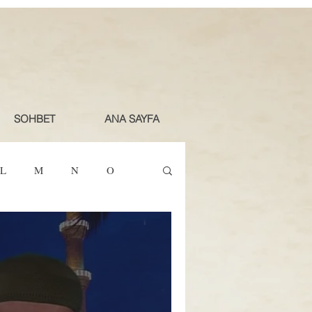
SOHBET
ANA SAYFA
L
M
N
O