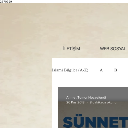
2770759
İLETİŞİM
WEB SOSYAL
İslami Bilgiler (A-Z)
A
B
Ö
P
R
S
Ş
Ahmet Tomor Hocaefendi
26 Kas 2018
8 dakikada okunur