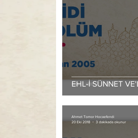
EHL-İ SÜNNET VE
Ahmet Tomor Hocaefendi
20 Eki 2018
3 dakikada okunur