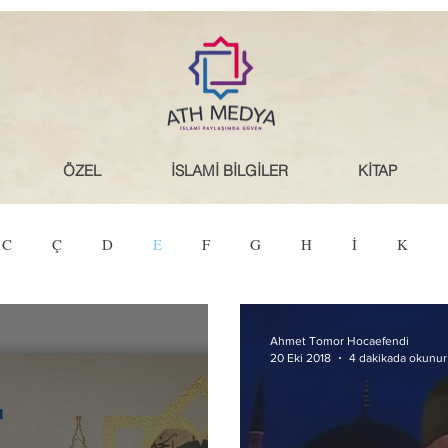
ÖZEL
İSLAMİ BİLGİLER
KİTAP
C
Ç
D
E
F
G
H
İ
K
T
U
Ü
V
Y
Z
Ahmet Tomor Hocaefendi
20 Eki 2018
4 dakikada okunur