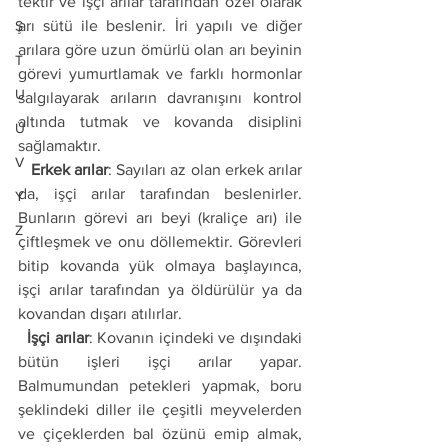
tektir ve işçi arılar tarafından özel olarak 
arı sütü ile beslenir. İri yapılı ve diğer 
Ş
arılara göre uzun ömürlü olan arı beyinin 
T
görevi yumurtlamak ve farklı hormonlar 
U
salgılayarak arıların davranışını kontrol 
altında tutmak ve kovanda disiplini 
Ü
sağlamaktır.
V
   Erkek arılar
: Sayıları az olan erkek arılar 
da, işçi arılar tarafından beslenirler. 
Y
Bunların görevi arı beyi (kraliçe arı) ile 
Z
çiftleşmek ve onu döllemektir. Görevleri 
bitip kovanda yük olmaya başlayınca, 
işçi arılar tarafından ya öldürülür ya da 
kovandan dışarı atılırlar.
  İşçi arılar
: Kovanın içindeki ve dışındaki 
bütün işleri işçi arılar yapar. 
Balmumundan petekleri yapmak, boru 
şeklindeki diller ile çeşitli meyvelerden 
ve çiçeklerden bal özünü emip almak, 