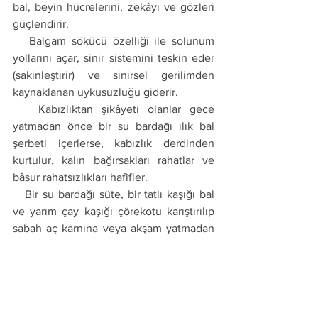
bal, beyin hücrelerini, zekâyı ve gözleri 
güçlendirir. 
   Balgam sökücü özelliği ile solunum 
yollarını açar, sinir sistemini teskin eder 
(sakinleştirir) ve sinirsel gerilimden 
kaynaklanan uykusuzluğu giderir. 
   Kabızlıktan şikâyeti olanlar gece 
yatmadan önce bir su bardağı ılık bal 
şerbeti içerlerse, kabızlık derdinden 
kurtulur, kalın bağırsakları rahatlar ve 
bâsur rahatsızlıkları hafifler. 
   Bir su bardağı süte, bir tatlı kaşığı bal 
ve yarım çay kaşığı çörekotu karıştırılıp 
sabah aç karnına veya akşam yatmadan 
önce içilirse, ölümden başka her derde 
şifâdır. 
***
Ahmet Tomor Hocaefendi