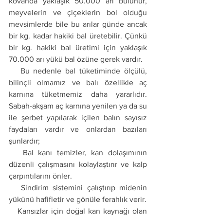
kovanda yaklaşık 50.000 arı bulunur, 
meyvelerin ve çiçeklerin bol olduğu 
mevsimlerde bile bu arılar günde ancak 
bir kg. kadar hakiki bal üretebilir. Çünkü 
bir kg. hakiki bal üretimi için yaklaşık 
70.000 arı yükü bal özüne gerek vardır. 
   Bu nedenle bal tüketiminde ölçülü, 
bilinçli olmamız ve balı özellikle aç 
karnına tüketmemiz daha yararlıdır. 
Sabah-akşam aç karnına yenilen ya da su 
ile şerbet yapılarak içilen balın sayısız 
faydaları vardır ve onlardan bazıları 
şunlardır; 
   Bal kanı temizler, kan dolaşımının 
düzenli çalışmasını kolaylaştırır ve kalp 
çarpıntılarını önler.
   Sindirim sistemini çalıştırıp midenin 
yükünü hafifletir ve gönüle ferahlık verir. 
   Kansızlar için doğal kan kaynağı olan 