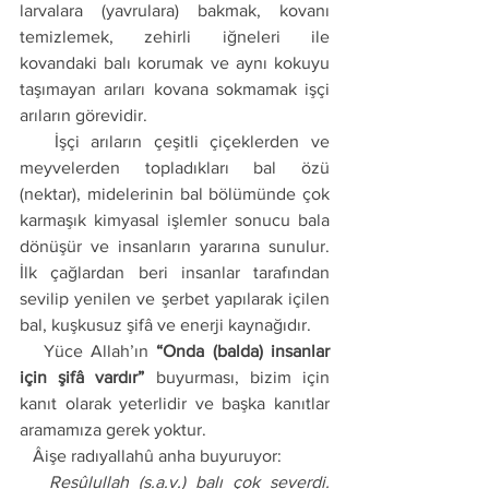
larvalara (yavrulara) bakmak, kovanı 
temizlemek, zehirli iğneleri ile 
kovandaki balı korumak ve aynı kokuyu 
taşımayan arıları kovana sokmamak işçi 
arıların görevidir. 
   İşçi arıların çeşitli çiçeklerden ve 
meyvelerden topladıkları bal özü 
(nektar), midelerinin bal bölümünde çok 
karmaşık kimyasal işlemler sonucu bala 
dönüşür ve insanların yararına sunulur. 
İlk çağlardan beri insanlar tarafından 
sevilip yenilen ve şerbet yapılarak içilen 
bal, kuşkusuz şifâ ve enerji kaynağıdır. 
   Yüce Allah’ın 
“Onda (balda) insanlar 
için şifâ vardır”
 buyurması, bizim için 
kanıt olarak yeterlidir ve başka kanıtlar 
aramamıza gerek yoktur. 
   Âişe radıyallahû anha buyuruyor: 
   Resûlullah (s.a.v.) balı çok severdi.