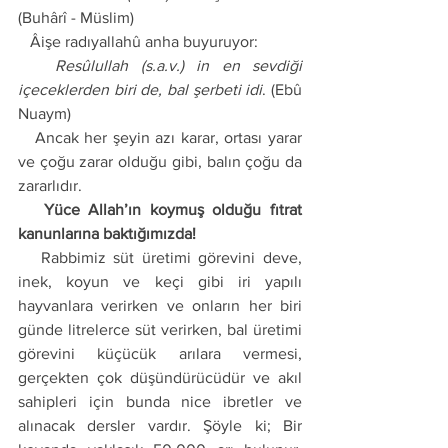
(Buhârî - Müslim)
   Âişe radıyallahû anha buyuruyor: 
   Resûlullah (s.a.v.) in en sevdiği 
içeceklerden biri de, bal şerbeti idi
. (Ebû 
Nuaym) 
   Ancak her şeyin azı karar, ortası yarar 
ve çoğu zarar olduğu gibi, balın çoğu da 
zararlıdır. 
   Yüce Allah’ın koymuş olduğu fıtrat 
kanunlarına baktığımızda! 
   Rabbimiz süt üretimi görevini deve, 
inek, koyun ve keçi gibi iri yapılı 
hayvanlara verirken ve onların her biri 
günde litrelerce süt verirken, bal üretimi 
görevini küçücük arılara vermesi, 
gerçekten çok düşündürücüdür ve akıl 
sahipleri için bunda nice ibretler ve 
alınacak dersler vardır. Şöyle ki; Bir 