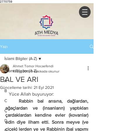
2770759
Yazı
İslami Bilgiler (A-Z)
Ahmet Tomor Hocaefendi
İslami Bilgiler (A-Z)
19 Eyl 2018
3 dakikada okunur
BAL VE ARI
A
Güncelleme tarihi:
21 Eyl 2021
B
   Yüce Allah buyuruyor: 
C
   Rabbin bal arısına, dağlardan, 
ağaçlardan ve (insanların) yaptıkları 
Ç
çardaklardan kendine evler (kovanlar) 
D
edin diye ilham etti. Sonra meyve (ve 
çiçek) lerden ye ve Rabbinin (bal yapımı 
E