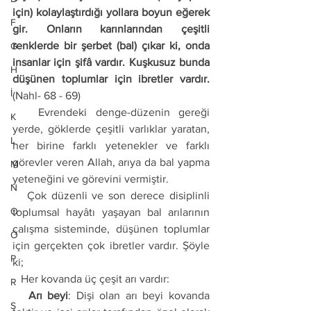
için) kolaylaştırdığı yollara boyun eğerek 
F
gir. Onların karınlarından çeşitli 
renklerde bir şerbet (bal) çıkar ki, onda 
G
insanlar için şifâ vardır. Kuşkusuz bunda 
H
düşünen toplumlar için ibretler vardır.
İ
(Nahl- 68 - 69) 
   Evrendeki denge-düzenin gereği 
K
yerde, göklerde çeşitli varlıklar yaratan, 
L
her birine farklı yetenekler ve farklı 
görevler veren Allah, arıya da bal yapma 
M
yeteneğini ve görevini vermiştir. 
N
   Çok düzenli ve son derece disiplinli 
O
toplumsal hayâtı yaşayan bal arılarının 
çalışma sisteminde, düşünen toplumlar 
Ö
için gerçekten çok ibretler vardır. Şöyle 
P
ki;
   Her kovanda üç çeşit arı vardır:
R
   Arı beyi
: Dişi olan arı beyi kovanda 
S