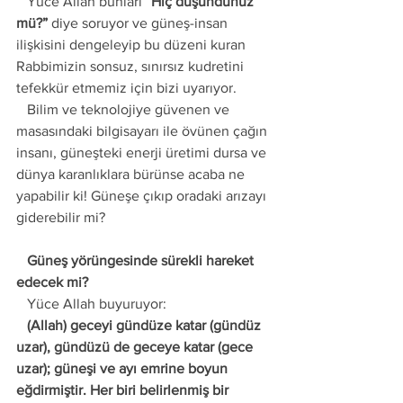
   Yüce Allah bunları 
“Hiç düşündünüz 
mü?”
 diye soruyor ve güneş-insan 
ilişkisini dengeleyip bu düzeni kuran 
Rabbimizin sonsuz, sınırsız kudretini 
tefekkür etmemiz için bizi uyarıyor.
   Bilim ve teknolojiye güvenen ve 
masasındaki bilgisayarı ile övünen çağın 
insanı, güneşteki enerji üretimi dursa ve 
dünya karanlıklara bürünse acaba ne 
yapabilir ki! Güneşe çıkıp oradaki arızayı 
giderebilir mi? 
   Güneş yörüngesinde sürekli hareket 
edecek mi?
   Yüce Allah buyuruyor:
   (Allah) geceyi gündüze katar (gündüz 
uzar), gündüzü de geceye katar (gece 
uzar); güneşi ve ayı emrine boyun 
eğdirmiştir. Her biri belirlenmiş bir 