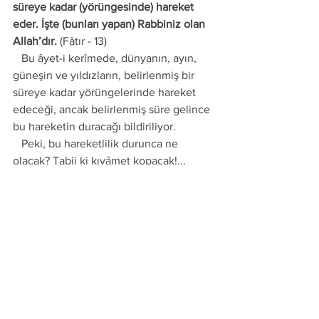
süreye kadar (yörüngesinde) hareket 
eder. İşte (bunları yapan) Rabbiniz olan 
Allah’dır.
 (Fâtır - 13) 
   Bu âyet-i kerîmede, dünyanın, ayın, 
güneşin ve yıldızların, belirlenmiş bir 
süreye kadar yörüngelerinde hareket 
edeceği, ancak belirlenmiş süre gelince 
bu hareketin duracağı bildiriliyor. 
   Peki, bu hareketlilik durunca ne 
olacak? Tabii ki kıyâmet kopacak!...
***
Ahmet Tomor Hocafendi
BURÇLAR, AY VE GÜNEŞ KONULU 
SOHBETİMİZ
https://www.youtube.com/watch?
v=iFikbr2gU2c