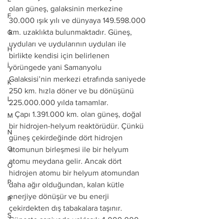
olan güneş, galaksinin merkezine 
F
30.000 ışık yılı ve dünyaya 149.598.000 
km. uzaklıkta bulunmaktadır. Güneş, 
G
uyduları ve uydularının uyduları ile 
H
birlikte kendisi için belirlenen 
İ
yörüngede yani Samanyolu 
Galaksisi’nin merkezi etrafında saniyede 
K
250 km. hızla döner ve bu dönüşünü 
L
225.000.000 yılda tamamlar. 
   Çapı 1.391.000 km. olan güneş, doğal 
M
bir hidrojen-helyum reaktörüdür. Çünkü 
N
güneş çekirdeğinde dört hidrojen 
O
atomunun birleşmesi ile bir helyum 
atomu meydana gelir. Ancak dört 
Ö
hidrojen atomu bir helyum atomundan 
P
daha ağır olduğundan, kalan kütle 
enerjiye dönüşür ve bu enerji 
R
çekirdekten dış tabakalara taşınır. 
S