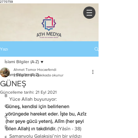
2770759
Yazı
İslami Bilgiler (A-Z)
Ahmet Tomor Hocaefendi
İslami Bilgiler (A-Z)
25 Eki 2018
2 dakikada okunur
GÜNEŞ
A
Güncelleme tarihi:
21 Eyl 2021
B
   Yüce Allah buyuruyor:
C
Güneş, kendisi için belirlenen 
yörüngede hareket eder. İşte bu, Azîz 
Ç
(her şeye gücü yeten), Alîm (her şeyi 
D
bilen Allah) ın takdiridir.
 (Yâsîn - 38) 
   Samanyolu Galaksisi’nin bir yıldızı 
E