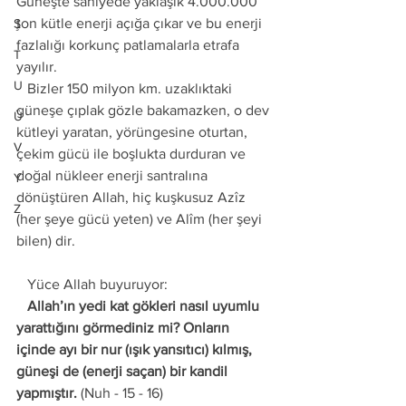
Güneşte saniyede yaklaşık 4.000.000 
ton kütle enerji açığa çıkar ve bu enerji 
Ş
fazlalığı korkunç patlamalarla etrafa 
T
yayılır. 
U
   Bizler 150 milyon km. uzaklıktaki 
güneşe çıplak gözle bakamazken, o dev 
Ü
kütleyi yaratan, yörüngesine oturtan, 
V
çekim gücü ile boşlukta durduran ve 
doğal nükleer enerji santralına 
Y
dönüştüren Allah, hiç kuşkusuz Azîz 
Z
(her şeye gücü yeten) ve Alîm (her şeyi 
bilen) dir. 
   Yüce Allah buyuruyor: 
   Allah’ın yedi kat gökleri nasıl uyumlu 
yarattığını görmediniz mi? Onların 
içinde ayı bir nur (ışık yansıtıcı) kılmış, 
güneşi de (enerji saçan) bir kandil 
yapmıştır.
 (Nuh - 15 - 16) 