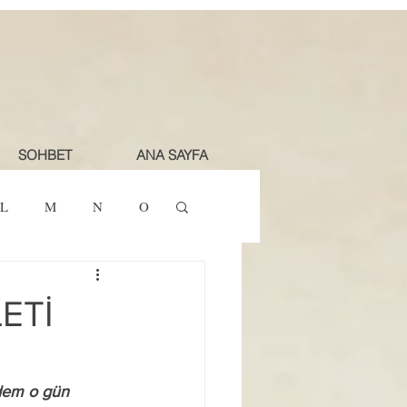
SOHBET
ANA SAYFA
L
M
N
O
ETİ