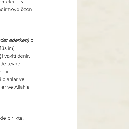
endirmeye özen 
Müslim) 
i vakit) denir. 
nde tevbe 
ilir.
er ve Allah’a 
e birlikte, 