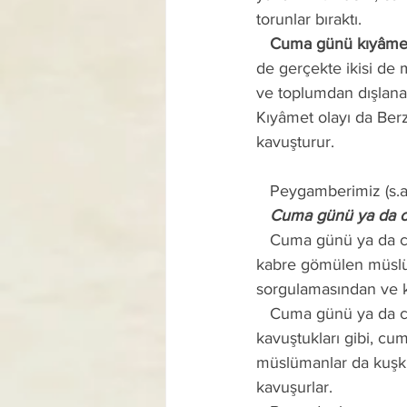
torunlar bıraktı.
   Cuma günü kıyâm
de gerçekte ikisi de m
ve toplumdan dışlana
Kıyâmet olayı da Ber
kavuşturur. 
   Peygamberimiz (s.
   Cuma günü ya da 
   Cuma günü ya da cuma gecesi (perşembeyi cumaya bağlayan gece) ölen ve cuma günü 
kabre gömülen müslüm
sorgulamasından ve k
   Cuma günü ya da cuma gecesi ölen müslümanlar, bazı imtiyazlara ve mânevî avantajlara 
kavuştukları gibi, cu
müslümanlar da kuşkus
kavuşurlar. 