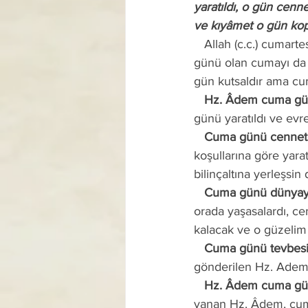
yaratıldı, o gün cenn
ve kıyâmet o gün kop
   Allah (c.c.) cumartesi gününü Hz. Mûsa’ya, pazar gününü Hz. İsa’ya ve haftanın en faziletli 
günü olan cumayı da
gün kutsaldır ama cum
   Hz. Âdem cuma gün
günü yaratıldı ve evre
   Cuma günü cenne
koşullarına göre yara
bilinçaltına yerleşsi
   Cuma günü dünyaya
orada yaşasalardı, cen
kalacak ve o güzelim 
   Cuma günü tevbes
gönderilen Hz. Adem,
   Hz. Âdem cuma gü
yanan Hz. Âdem, cuma