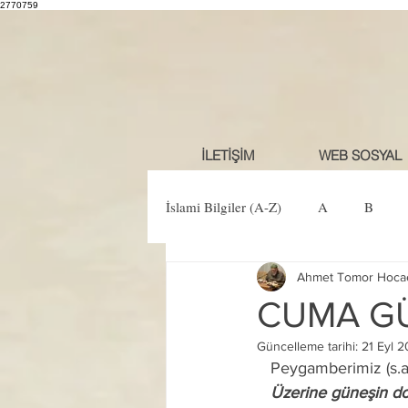
2770759
İLETİŞİM
WEB SOSYAL
İslami Bilgiler (A-Z)
A
B
Ahmet Tomor Hoca
Ö
P
R
S
Ş
CUMA GÜ
Güncelleme tarihi:
21 Eyl 2
   Peygamberimiz (s.
   Üzerine güneşin doğduğu en hayırlı gün, cuma günüdür. (Çünkü ilk insan) Adem o gün 