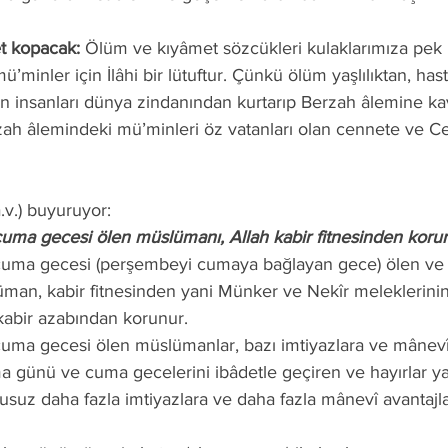
et kopacak:
 Ölüm ve kıyâmet sözcükleri kulaklarımıza pek
ü’minler için İlâhi bir lütuftur. Çünkü ölüm yaşlılıktan, has
n insanları dünya zindanından kurtarıp Berzah âlemine kav
zah âlemindeki mü’minleri öz vatanları olan cennete ve Ce
a.v.) buyuruyor: 
cuma gecesi ölen müslümanı, Allah kabir fitnesinden korur
an, kabir fitnesinden yani Münker ve Nekîr meleklerinin 
abir azabından korunur. 
ma günü ve cuma gecelerini ibâdetle geçiren ve hayırlar y
uz daha fazla imtiyazlara ve daha fazla mânevî avantajlar