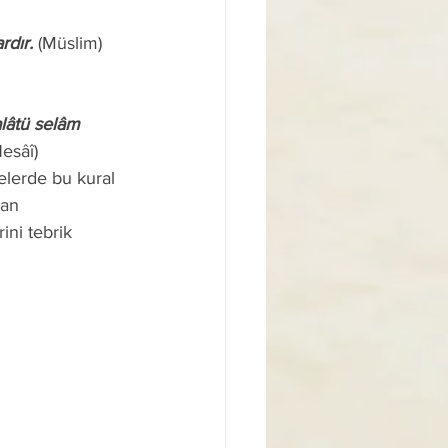
rdır.
 (Müslim) 
esâî) 
an 
ini tebrik 