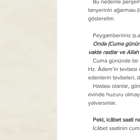
   Bu nedenle perşembe günü güneşin batışı (akşam ezanı) ile başlayan cuma gecelerini ve 
tanyerinin ağarması 
gösterelim. 
   Peygamberimiz (s.
   Onda (Cuma gününde) bir an vardır ki eğer bir müslüman namaz kılarken (ibâdet ederken) o 
vakte rastlar ve Allah
   Cuma gününde bir
Hz. Âdem’in tevbesi c
edenlerin tevbeleri, d
   Hastası olanlar, gönlü daralanlar, işi bozulanlar, borcu olanlar, eşinden şikâyeti olanlar ve 
evinde huzuru olmayan
yalvarsınlar.
   Peki, icâbet saati
   İcâbet saatinin 