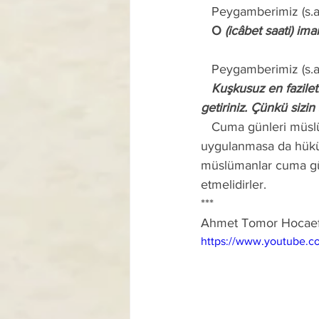
   Peygamberimiz (s.a
   O 
(icâbet saati) im
   Peygamberimiz (s.
   Kuşkusuz en faziletli gününüz, cuma günüdür. Bu nedenle o gün bana çok salâtü selâm 
getiriniz. Çünkü sizin 
   Cuma günleri müslümanların haftalık bayramı ve resmi tatil günüdür. Bazı ülkelerde bu kural 
uygulanmasa da hükü
müslümanlar cuma günl
etmelidirler.
***
Ahmet Tomor Hocae
https://www.youtube