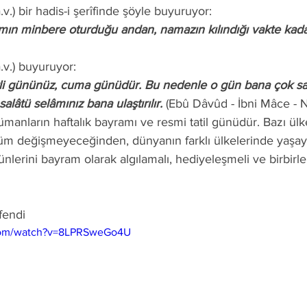
.v.) bir hadis-i şerîfinde şöyle buyuruyor: 
amın minbere oturduğu andan, namazın kılındığı vakte kada
a.v.) buyuruyor: 
salâtü selâmınız bana ulaştırılır.
 (Ebû Dâvûd - İbni Mâce - N
m değişmeyeceğinden, dünyanın farklı ülkelerinde yaşay
erini bayram olarak algılamalı, hediyeleşmeli ve birbirler
fendi
.com/watch?v=8LPRSweGo4U