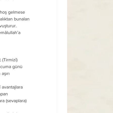
 hoş gelmese 
talıktan bunalan 
uşturur. 
mâlullah’a 
.
 (Tirmizî) 
aşırı 
apan 
a (sevaplara) 