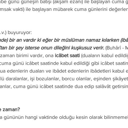
(imsak vakti) ile başlayan mübarek cuma günlerini değerl
a.v.) buyuruyor: 
’tan bir şey isterse onun dileğini kuşkusuz verir.
 (Buhârî - 
 zaman birimi vardır, ona 
icâbet saati
 (duaların kabul edildiğ
uma günü icâbet saatinde kabul edildiği gibi icâbet saati
ua edenlerin duaları ve ibâdet edenlerin ibâdetleri kabul ed
lar, cuma günü icâbet saatinde dua edip salâvât getirsinl
 ne zaman? 
cuma gününün hangi vaktinde olduğu kesin olarak bilinmemekl