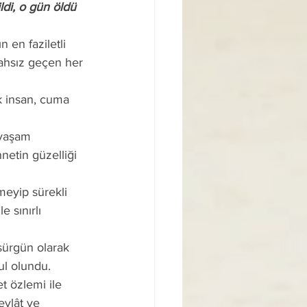
ldi, o gün öldü 
hsız geçen her 
k insan, cuma 
 yaşam 
netin güzelliği 
eyip sürekli 
 sınırlı 
sürgün olarak 
ul olundu.
t özlemi ile 
vlât ve 