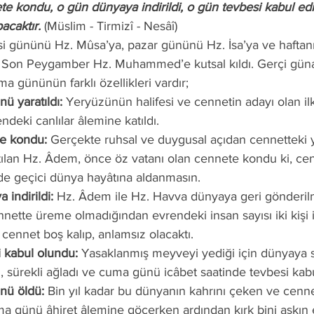
ete kondu, o gün dünyaya indirildi, o gün tevbesi kabul edi
acaktır.
 (Müslim - Tirmizî - Nesâî) 
 Son Peygamber Hz. Muhammed’e kutsal kıldı. Gerçi güna
a gününün farklı özellikleri vardır;
ü yaratıldı:
 Yeryüzünün halifesi ve cennetin adayı olan il
ndeki canlılar âlemine katıldı.
te kondu:
 Gerçekte ruhsal ve duygusal açıdan cennetteki
tılan Hz. Âdem, önce öz vatanı olan cennete kondu ki, cen
n de geçici dünya hayâtına aldanmasın.
 indirildi:
 Hz. Âdem ile Hz. Havva dünyaya geri gönderilm
nette üreme olmadığından evrendeki insan sayısı iki kişi ile
cennet boş kalıp, anlamsız olacaktı.
i kabul olundu:
 Yasaklanmış meyveyi yediği için dünyaya 
 sürekli ağladı ve cuma günü icâbet saatinde tevbesi kab
nü öldü:
 Bin yıl kadar bu dünyanın kahrını çeken ve cenne
 günü âhiret âlemine göçerken ardından kırk bini aşkın e