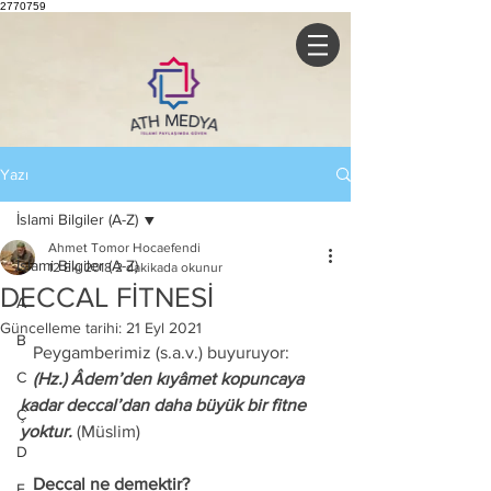
2770759
Yazı
İslami Bilgiler (A-Z)
Ahmet Tomor Hocaefendi
İslami Bilgiler (A-Z)
12 Eki 2018
2 dakikada okunur
DECCAL FİTNESİ
A
Güncelleme tarihi:
21 Eyl 2021
B
   Peygamberimiz (s.a.v.) buyuruyor: 
C
   (Hz.) Âdem’den kıyâmet kopuncaya 
kadar deccal’dan daha büyük bir fitne 
Ç
yoktur.
 (Müslim) 
D
   Deccal ne demektir?
E