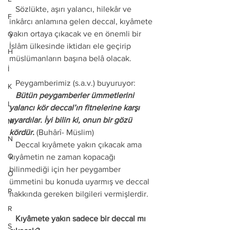
   Sözlükte, aşırı yalancı, hilekâr ve 
F
inkârcı anlamına gelen deccal, kıyâmete 
yakın ortaya çıkacak ve en önemli bir 
G
İslâm ülkesinde iktidarı ele geçirip 
H
müslümanların başına belâ olacak. 
İ
   Peygamberimiz (s.a.v.) buyuruyor: 
K
   Bütün peygamberler ümmetlerini 
L
yalancı kör deccal’ın fitnelerine karşı 
uyardılar. İyi bilin ki, onun bir gözü 
M
kördür.
 (Buhârî- Müslim) 
N
   Deccal kıyâmete yakın çıkacak ama 
O
kıyâmetin ne zaman kopacağı 
bilinmediği için her peygamber 
Ö
ümmetini bu konuda uyarmış ve deccal 
P
hakkında gereken bilgileri vermişlerdir. 
R
   Kıyâmete yakın sadece bir deccal mı 
S