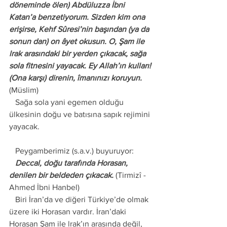
döneminde ölen) Abdüluzza İbni 
Katan’a benzetiyorum. Sizden kim ona 
erişirse, Kehf Sûresi’nin başından (ya da 
sonun dan) on âyet okusun. O, Şam ile 
lrak arasındaki bir yerden çıkacak, sağa 
sola fitnesini yayacak. Ey Allah’ın kulları! 
(Ona karşı) direnin, îmanınızı koruyun.
(Müslim) 
   Sağa sola yani egemen olduğu 
ülkesinin doğu ve batısına sapık rejimini 
yayacak.
   Peygamberimiz (s.a.v.) buyuruyor: 
   Deccal, doğu tarafında Horasan, 
denilen bir beldeden çıkacak.
 (Tirmizî - 
Ahmed İbni Hanbel) 
   Biri İran’da ve diğeri Türkiye’de olmak 
üzere iki Horasan vardır. İran’daki 
Horasan Şam ile lrak’ın arasında değil, 