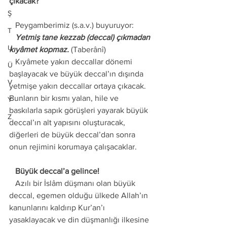
çıkacak? 
Ş
   Peygamberimiz (s.a.v.) buyuruyor: 
T
   Yetmiş tane kezzab (deccal) çıkmadan 
U
kıyâmet kopmaz.
 (Taberânî) 
   Kıyâmete yakın deccallar dönemi 
Ü
başlayacak ve büyük deccal’ın dışında 
V
yetmişe yakın deccallar ortaya çıkacak. 
Bunların bir kısmı yalan, hile ve 
Y
baskılarla sapık görüşleri yayarak büyük 
Z
deccal’ın alt yapısını oluşturacak, 
diğerleri de büyük deccal’dan sonra 
onun rejimini korumaya çalışacaklar. 
   Büyük deccal’a gelince! 
   Azılı bir İslâm düşmanı olan büyük 
deccal, egemen olduğu ülkede Allah’ın 
kanunlarını kaldırıp Kur’an’ı 
yasaklayacak ve din düşmanlığı ilkesine 