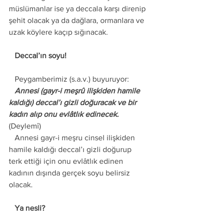
müslümanlar ise ya deccala karşı direnip 
şehit olacak ya da dağlara, ormanlara ve 
uzak köylere kaçıp sığınacak. 
   Deccal’ın soyu! 
   Peygamberimiz (s.a.v.) buyuruyor: 
   Annesi (gayr-i meşrû ilişkiden hamile 
kaldığı) deccal’ı gizli doğuracak ve bir 
kadın alıp onu evlâtlık edinecek.
(Deylemî) 
   Annesi gayr-i meşru cinsel ilişkiden 
hamile kaldığı deccal’ı gizli doğurup 
terk ettiği için onu evlâtlık edinen 
kadının dışında gerçek soyu belirsiz 
olacak. 
   Ya nesli?