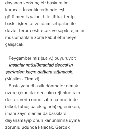
dayanan korkunç bir baskı rejimi 
kuracak. İnsanlık tarihinde eşi 
görülmemiş yalan, hile, iftira, tertip, 
baskı, işkence ve idam sehpaları ile 
devlet terörü estirecek ve sapık rejimini 
müslümanlara zorla kabul ettirmeye 
çalışacak. 
   Peygamberimiz (s.a.v.) buyuruyor: 
   İnsanlar (müslümanlar) deccal’ın 
şerrinden kaçıp dağlara sığınacak.
(Müslim - Tirmizî) 
   Başta yahudi asıllı dönmeler olmak 
üzere çıkarcılar deccalın rejimine tam 
destek verip onun sahte cennetinde 
(alkol, fuhuş bataklığında) eğlenirken, 
îmanı zayıf olanlar da baskılara 
dayanamayıp onun kanunlarına uyma 
zorunluluğunda kalacak. Gerçek 