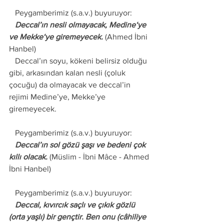
   Peygamberimiz (s.a.v.) buyuruyor: 
   Deccal’ın nesli olmayacak, Medine‘ye 
ve Mekke‘ye giremeyecek.
 (Ahmed İbni 
Hanbel) 
   Deccal’ın soyu, kökeni belirsiz olduğu 
gibi, arkasından kalan nesli (çoluk 
çocuğu) da olmayacak ve deccal’in 
rejimi Medine’ye, Mekke’ye 
giremeyecek. 
   Peygamberimiz (s.a.v.) buyuruyor: 
   Deccal’ın sol gözü şaşı ve bedeni çok 
kıllı olacak.
 (Müslim - İbni Mâce - Ahmed 
İbni Hanbel) 
   Peygamberimiz (s.a.v.) buyuruyor: 
   Deccal, kıvırcık saçlı ve çıkık gözlü 
(orta yaşlı) bir gençtir. Ben onu (câhiliye 