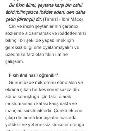
   Bir fıkıh âlimi, şeytana karşı bin cahil 
âbid (bilinçsizce ibâdet eden) den daha 
çetin (dirençli) dir. 
(Tirmizî - İbni Mâce) 
   Cin ve insan şeytanlarının çarpıtıcı 
sözlerine aldanmamak ve ibâdetlerimizi 
bilinçli bir şekilde yapabilmek için 
gereksiz bilgilerle oyalanmayalım ve 
üzerimize farz olan fıkıh ilmine 
çalışalım. 
   Fıkıh ilmi nasıl öğrenilir? 
   Günümüzde mikrofonu eline alan ve 
ekrana çıkan herkes sorumsuzca din 
adına konuştuğu için tabii olarak 
müslümanların kafası karışmakta ve 
inançları sarsılmaktadır. Çünkü ekrana 
çıkıp din adına konuşanlar arasında 
yetkisiz ve yeteneksiz kimseler olduğu 