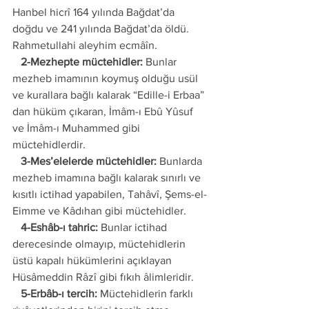
Hanbel hicrî 164 yılında Bağdat’da 
doğdu ve 241 yılında Bağdat’da öldü. 
Rahmetullahi aleyhim ecmâîn.
   2-Mezhepte müctehidler:
 Bunlar 
mezheb imamının koymuş olduğu usül 
ve kurallara bağlı kalarak “Edille-i Erbaa” 
dan hüküm çıkaran, İmâm-ı Ebû Yûsuf 
ve İmâm-ı Muhammed gibi 
müctehidlerdir.
   3-Mes’elelerde müctehidler:
 Bunlarda 
mezheb imamına bağlı kalarak sınırlı ve 
kısıtlı ictihad yapabilen, Tahâvî, Şems-el-
Eimme ve Kâdıhan gibi müctehidler.
   4-Eshâb-ı tahric:
 Bunlar ictihad 
derecesinde olmayıp, müctehidlerin 
üstü kapalı hükümlerini açıklayan 
Hüsâmeddin Râzî gibi fıkıh âlimleridir.
   5-Erbâb-ı tercih:
 Müctehidlerin farklı 