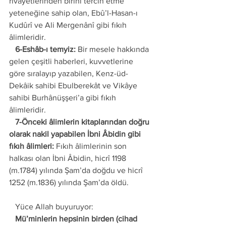
rivâyetlerinden birini tercih etme 
yeteneğine sahip olan, Ebû’l-Hasan-ı 
Kudûrî ve Ali Mergenânî gibi fıkıh 
âlimleridir.
   6-Eshâb-ı temyiz:
 Bir mesele hakkında 
gelen çeşitli haberleri, kuvvetlerine 
göre sıralayıp yazabilen, Kenz-üd-
Dekâik sahibi Ebulberekât ve Vikâye 
sahibi Burhânüşşeri’a gibi fıkıh 
âlimleridir.
   7-Önceki âlimlerin kitaplarından doğru 
olarak nakil yapabilen İbni Âbidin gibi 
fıkıh âlimleri: 
Fıkıh âlimlerinin son 
halkası olan İbni Âbidin, hicrî 1198 
(m.1784) yılında Şam’da doğdu ve hicrî 
1252 (m.1836) yılında Şam’da öldü. 
   Yüce Allah buyuruyor: 
   Mü’minlerin hepsinin birden (cihad 