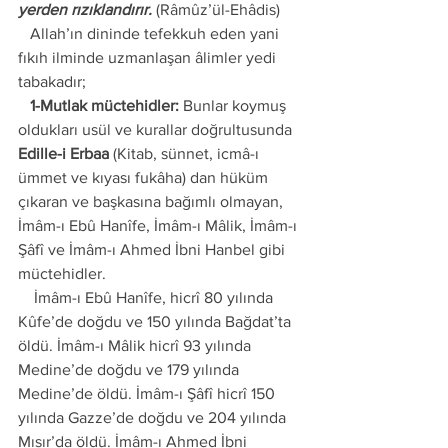
yerden rızıklandırır. 
(Râmûz’ül-Ehâdis) 
   Allah’ın dininde tefekkuh eden yani 
fıkıh ilminde uzmanlaşan âlimler yedi 
tabakadır;
   1-Mutlak müctehidler:
 Bunlar koymuş 
oldukları usül ve kurallar doğrultusunda 
Edille-i Erbaa 
(Kitab, sünnet, icmâ-ı 
ümmet ve kıyası fukâha) dan hüküm 
çıkaran ve başkasına bağımlı olmayan, 
İmâm-ı Ebû Hanîfe, İmâm-ı Mâlik, İmâm-ı 
Şâfî ve İmâm-ı Ahmed İbni Hanbel gibi 
müctehidler. 
    İmâm-ı Ebû Hanîfe, hicrî 80 yılında 
Kûfe’de doğdu ve 150 yılında Bağdat’ta 
öldü. İmâm-ı Mâlik hicrî 93 yılında 
Medine’de doğdu ve 179 yılında 
Medine’de öldü. İmâm-ı Şâfî hicrî 150 
yılında Gazze’de doğdu ve 204 yılında 
Mısır’da öldü. İmâm-ı Ahmed İbni 