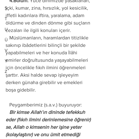
   4.Bölüm:
 Yüce dinimizde yasaklanan, 
içki, kumar, zina, hırsızlık, yol kesicilik, 
Ş
iffetli kadınlara iftira, yaralama, adam 
T
öldürme ve dinden dönme gibi suçların 
U
cezaları ile ilgili konuları içerir. 
   Müslümanların, haramlardan titizlikle 
Ü
sakınıp ibâdetlerini bilinçli bir şekilde 
V
yapabilmeleri ve her konuda İlâhi 
emirler doğrultusunda yaşayabilmeleri 
Y
için öncelikle fıkıh ilmini öğrenmeleri 
Z
şarttır. Aksi halde sevap işleyeyim 
derken günaha girebilir ve emekleri 
boşa gidebilir. 
   Peygamberimiz (s.a.v.) buyuruyor: 
   Bir kimse Allah’ın dininde tefekkuh 
eder (fıkıh ilmini derinlemesine öğrenir) 
se, Allah o kimsenin her işine yeter 
(kolaylaştırır) ve onu ümit etmediği 