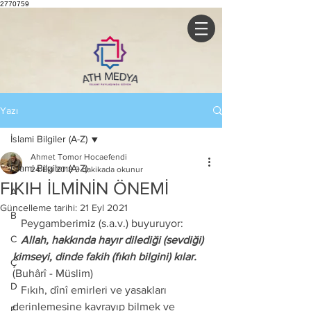
2770759
Yazı
İslami Bilgiler (A-Z)
Ahmet Tomor Hocaefendi
İslami Bilgiler (A-Z)
24 Eki 2018
3 dakikada okunur
FIKIH İLMİNİN ÖNEMİ
A
Güncelleme tarihi:
21 Eyl 2021
B
   Peygamberimiz (s.a.v.) buyuruyor: 
C
   Allah, hakkında hayır dilediği (sevdiği) 
kimseyi, dinde fakih (fıkıh bilgini) kılar.
Ç
(Buhârî - Müslim)
D
   Fıkıh, dînî emirleri ve yasakları 
derinlemesine kavrayıp bilmek ve 
E