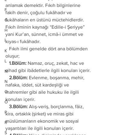
anlamak demektir. Fıkıh bilginlerine 
F
fakih denir, çoğulu fukâhadır ve 
fukâhaların en üstünü müctehidlerdir. 
G
Fıkıh ilminin kaynağı “Edille-i Şeriyye” 
H
yani Kur’an, sünnet, icmâ-i ümmet ve 
İ
kıyas-ı fukâhadır.
   Fıkıh ilmi genelde dört ana bölümden 
K
oluşur;
L
   1.Bölüm:
 Namaz, oruç, zekat, hac ve 
cihad gibi ibâdetlerle ilgili konuları içerir.
M
   2.Bölüm:
 Evlenme, boşanma, mehir, 
N
nafaka, iddet, süt kardeşliği ve 
O
mahremler gibi aile hukuku ile ilgili 
konuları içerir.
Ö
   3.Bölüm:
 Alış-veriş, borçlanma, fâiz, 
P
kira, ortaklık (şirket) ve miras gibi 
müslümanların ekonomik ve sosyal 
R
yaşantıları ile ilgili konuları içerir.
S