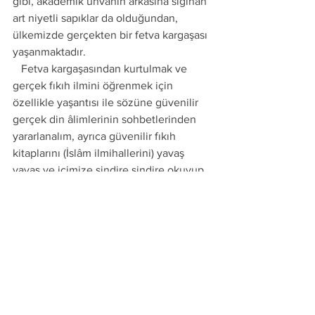
gibi, akademik ünvanın arkasına sığınan 
art niyetli sapıklar da olduğundan, 
ülkemizde gerçekten bir fetva kargaşası 
yaşanmaktadır. 
   Fetva kargaşasından kurtulmak ve 
gerçek fıkıh ilmini öğrenmek için 
özellikle yaşantısı ile sözüne güvenilir 
gerçek din âlimlerinin sohbetlerinden 
yararlanalım, ayrıca güvenilir fıkıh 
kitaplarını (İslâm ilmihallerini) yavaş 
yavaş ve içimize sindire sindire okuyup 
anlamaya çalışalım. 
   Dinin temel ilkeleri olan farzları, 
vâcibleri ve sünnetleri bilmeyenlerin ve 
bu nedenle ibâdetleri eksik, hatalı ve 
hatta geçersiz olanların, 
   Nefeslerini tutarak ekran başında 
saatlerce maç izlemeleri ve sonra 
günlerce bunları tartışmaları korkunç bir 