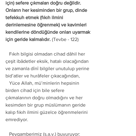
için) sefere çıkmaları doğru değildir. 
Onların her kesiminden bir grup, dinde 
tefekkuh etmek (fıkıh ilmini 
derinlemesine öğrenmek) ve kavimleri 
kendilerine döndüğünde onları uyarmak 
için geride kalmalıdır. 
(Tevbe - 122) 
   Fıkıh bilgisi olmadan cihad dâhil her 
çeşit ibâdetler eksik, hatalı olacağından 
ve zamanla dînî bilgiler unutulup yerine 
bid’atler ve hurâfeler çıkacağından, 
   Yüce Allah, mü’minlerin hepsinin 
birden cihad için bile sefere 
çıkmalarının doğru olmadığını ve her 
kesimden bir grup müslümanın geride 
kalıp fıkıh ilmini güzelce öğrenmelerini 
emrediyor. 
   Peygamberimiz (s.a.v.) buyuruyor: 