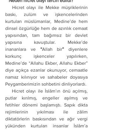
   Neden hicret olayı tercih edildi? 
   Hicret olayı ile Mekke müşriklerinin 
baskı, zulüm ve işkencelerinden 
kurtulan müslümanlar, Medine’de hem 
dinsel özgürlüğe hem de azınlık cemaat 
yapısından, tam bağımsız bir devlet 
yapısına kavuştular. Mekke’de 
inananlara ve 
“
Allah bir
”
 diyenlere 
korkunç işkenceler yapılırken, 
Medine’de “Allahu Ekber, Allahu Ekber” 
diye açıkça ezanlar okunuyor, cemaatle 
namaz kılınıyor ve sahabeler doyasıya 
Peygamberimizin sohbetini dinliyorlardı. 
   Hicret olayı ile İslâm’ın önü açılmış, 
putlar kırılmış, engeller aşılmış ve 
fetihler dönemi başlamıştı. Sapık dikta 
rejimlerinin yıkılması ile zâlim 
diktatörlerin baskısından ve ağır vergi 
yükünden kurtulan insanlar İslâm’a 