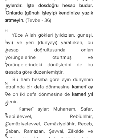
aylardır. İşte dosdoğru hesap budur. 
F
Onlarda (günah işleyip) kendinize yazık 
etmeyin
. (Tevbe - 36)
G
H
   Yüce Allah gökleri (yıldızları, güneşi, 
İ
ayı) ve yeri (dünyayı) yaratırken, bu 
hesap doğrultusunda onları 
K
yörüngelerine oturtmuş ve 
L
yörüngelerindeki dönüşlerini de bu 
hesaba göre düzenlemiştir. 
M
   Bu ham hesaba göre ayın dünyanın 
N
etrafında bir defa dönmesine 
kamerî ay
O
ve on iki defa dönmesine de 
kamerî yıl
denir.
Ö
   Kamerî aylar: Muharrem, Safer, 
P
Rebîülevvel, Rebîülâhir, 
Cemâziyelevvel, Cemâziyelâhir, Receb, 
R
Şaban, Ramazan, Şevval, Zilkâde ve 
S