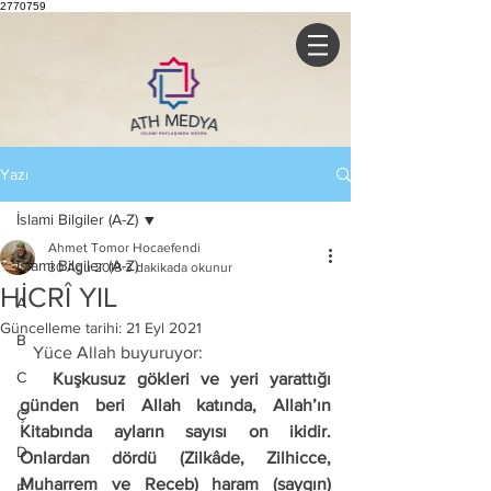
2770759
Yazı
İslami Bilgiler (A-Z)
Ahmet Tomor Hocaefendi
İslami Bilgiler (A-Z)
30 Ağu 2018
3 dakikada okunur
HİCRÎ YIL
A
Güncelleme tarihi:
21 Eyl 2021
B
   Yüce Allah buyuruyor: 
C
   Kuşkusuz gökleri ve yeri yarattığı 
günden beri Allah katında, Allah’ın 
Ç
Kitabında ayların sayısı on ikidir. 
D
Onlardan dördü (Zilkâde, Zilhicce, 
Muharrem ve Receb) haram (saygın) 
E