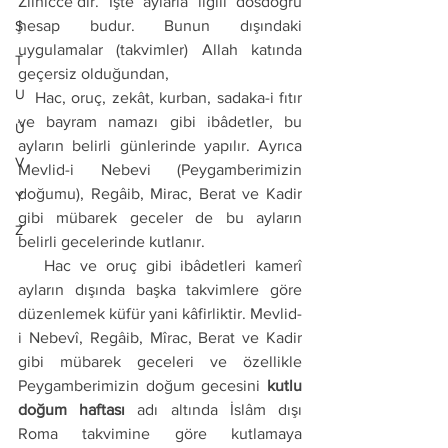
Zilhicce’dir. İşte aylarla ilgili dosdoğru 
hesap budur. Bunun dışındaki 
Ş
uygulamalar (takvimler) Allah katında 
T
geçersiz olduğundan, 
U
   Hac, oruç, zekât, kurban, sadaka-i fıtır 
ve bayram namazı gibi ibâdetler, bu 
Ü
ayların belirli günlerinde yapılır. Ayrıca 
V
Mevlid-i Nebevi (Peygamberimizin 
doğumu), Regâib, Mirac, Berat ve Kadir 
Y
gibi mübarek geceler de bu ayların 
Z
belirli gecelerinde kutlanır. 
   Hac ve oruç gibi ibâdetleri kamerî 
ayların dışında başka takvimlere göre 
düzenlemek küfür yani kâfirliktir. Mevlid-
i Nebevî, Regâib, Mîrac, Berat ve Kadir 
gibi mübarek geceleri ve özellikle 
Peygamberimizin doğum gecesini 
kutlu 
doğum haftası
 adı altında İslâm dışı 
Roma takvimine göre kutlamaya 