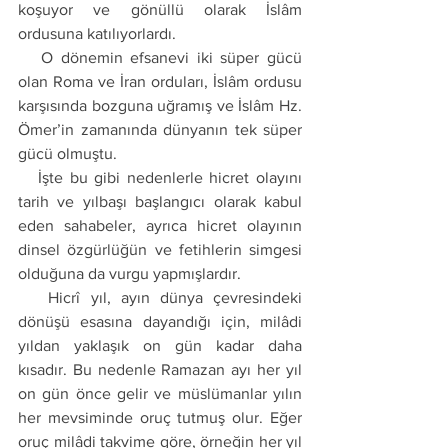
koşuyor ve gönüllü olarak İslâm 
ordusuna katılıyorlardı. 
   O dönemin efsanevi iki süper gücü 
olan Roma ve İran orduları, İslâm ordusu 
karşısında bozguna uğramış ve İslâm Hz. 
Ömer’in zamanında dünyanın tek süper 
gücü olmuştu. 
   İşte bu gibi nedenlerle hicret olayını 
tarih ve yılbaşı başlangıcı olarak kabul 
eden sahabeler, ayrıca hicret olayının 
dinsel özgürlüğün ve fetihlerin simgesi 
olduğuna da vurgu yapmışlardır. 
   Hicrî yıl, ayın dünya çevresindeki 
dönüşü esasına dayandığı için, milâdi 
yıldan yaklaşık on gün kadar daha 
kısadır. Bu nedenle Ramazan ayı her yıl 
on gün önce gelir ve müslümanlar yılın 
her mevsiminde oruç tutmuş olur. Eğer 
oruç milâdi takvime göre, örneğin her yıl 