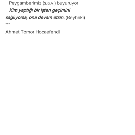
   Peygamberimiz (s.a.v.) buyuruyor: 
   Kim yaptığı bir işten geçimini 
sağlıyorsa, ona devam etsin.
 (Beyhakî)
***
Ahmet Tomor Hocaefendi
HIRS VE KANAAT KONULU 
SOHBETİMİZ
https://www.youtube.com/watch?
v=mve988Lf5Kg&t=5s
K