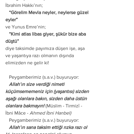
İbrahim Hakkı’nın;
   “Görelim Mevla neyler, neylerse güzel 
eyler”
ve Yunus Emre’nin;
   “Kimi atlas libas giyer, şükür bize aba 
düştü”
diye taksimde payımıza düşen işe, aşa 
ve yaşantıya razı olmanın dışında 
elimizden ne gelir ki!
   Peygamberimiz (s.a.v.) buyuruyor: 
   Allah’ın size verdiği nimeti 
küçümsememeniz için (yaşantısı) sizden 
aşağı olanlara bakın, sizden daha üstün 
olanlara bakmayın!
 (Müslim - Tirmizî - 
İbni Mâce - 
Ahmed İbni Hanbel) 
   Peygamberimiz (s.a.v.) buyuruyor: 
   Allah’ın sana taksim ettiği rızka razı ol 