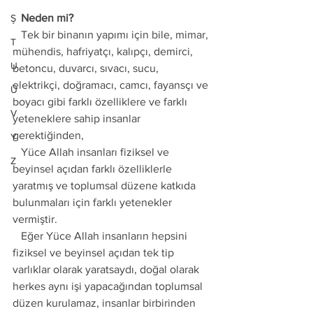
   Neden mi? 
Ş
   Tek bir binanın yapımı için bile, mimar, 
T
mühendis, hafriyatçı, kalıpçı, demirci, 
U
betoncu, duvarcı, sıvacı, sucu, 
elektrikçi, doğramacı, camcı, fayansçı ve 
Ü
boyacı gibi farklı özelliklere ve farklı 
V
yeteneklere sahip insanlar 
gerektiğinden, 
Y
   Yüce Allah insanları fiziksel ve 
Z
beyinsel açıdan farklı özelliklerle 
yaratmış ve toplumsal düzene katkıda 
bulunmaları için farklı yetenekler 
vermiştir. 
   Eğer Yüce Allah insanların hepsini 
fiziksel ve beyinsel açıdan tek tip 
varlıklar olarak yaratsaydı, doğal olarak 
herkes aynı işi yapacağından toplumsal 
düzen kurulamaz, insanlar birbirinden 