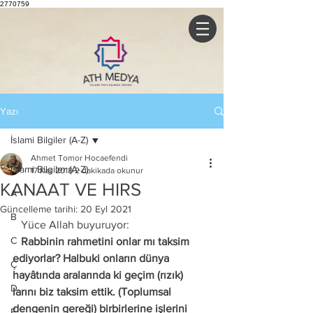
2770759
Yazı
İslami Bilgiler (A-Z)
Ahmet Tomor Hocaefendi
İslami Bilgiler (A-Z)
17 Kas 2018
2 dakikada okunur
KANAAT VE HIRS
A
Güncelleme tarihi:
20 Eyl 2021
B
   Yüce Allah buyuruyor: 
C
   Rabbinin rahmetini onlar mı taksim 
ediyorlar? Halbuki onların dünya 
Ç
hayâtında aralarında ki geçim (rızık) 
D
larını biz taksim ettik. (Toplumsal 
dengenin gereği) birbirlerine işlerini 
E