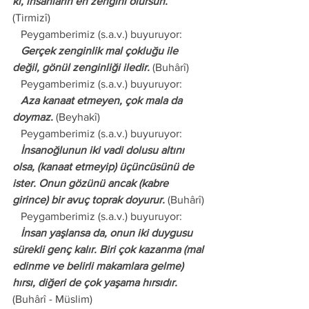
ki, insanların en zengini olursun.
(Tirmizî) 
   Peygamberimiz (s.a.v.) buyuruyor: 
   Gerçek zenginlik mal çokluğu ile 
değil, gönül zenginliği iledir.
 (Buhârî) 
   Peygamberimiz (s.a.v.) buyuruyor: 
   Aza kanaat etmeyen, çok mala da 
doymaz.
 (Beyhakî) 
   Peygamberimiz (s.a.v.) buyuruyor: 
   İnsanoğlunun iki vadi dolusu altını 
olsa, (kanaat etmeyip) üçüncüsünü de 
ister. Onun gözünü ancak (kabre 
girince) bir avuç toprak doyurur.
 (Buhârî) 
   Peygamberimiz (s.a.v.) buyuruyor: 
   İnsan yaşlansa da, onun iki duygusu 
sürekli genç kalır. Biri çok kazanma (mal 
edinme ve belirli makamlara gelme) 
hırsı, diğeri de çok yaşama hırsıdır.
(Buhârî - Müslim) 