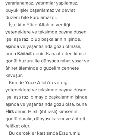
yararlanamaz, yatırımlar yapılamaz, 
büyük işler başarılamaz ve devlet 
düzeni bile kurulamazdı. 
   İşte kim Yüce Allah’ın verdiği 
yeteneklere ve taksimde payına düşen 
işe, aşa razı olup başkalarının işinde, 
aşında ve yaşantısında gözü olmasa, 
buna 
Kanaat
 denir. Kanaat eden kimse 
gönül huzuru ile dünyada rahat yaşar ve 
âhiret âleminde o güzelim cennete 
kavuşur, 
   Kim de Yüce Allah’ın verdiği 
yeteneklere ve taksimde payına düşen 
işe, aşa razı olmayıp başkalarının işinde, 
aşında ve yaşantısında gözü olsa, buna 
Hırs
 denir. Hırslı (ihtiraslı) kimsenin 
gönlü daralır, dünyası kararır ve âhireti 
felâket olur.
   Bu gerçekler karşısında Erzurumlu 