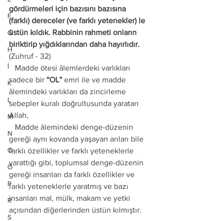
gördürmeleri için bazısını bazısına 
F
(farklı) dereceler (ve farklı yetenekler) le 
üstün kıldık. Rabbinin rahmeti onların 
G
biriktirip yığdıklarından daha hayırlıdır.
H
(Zuhruf - 32)
İ
   Madde ötesi âlemlerdeki varlıkları 
sadece bir 
“OL”
 emri ile ve madde 
K
âlemindeki varlıkları da zincirleme 
L
sebepler kuralı doğrultusunda yaratan 
Allah, 
M
   Madde âlemindeki denge-düzenin 
N
gereği aynı kovanda yaşayan arıları bile 
O
farklı özellikler ve farklı yeteneklerle 
yarattığı gibi, toplumsal denge-düzenin 
Ö
gereği insanları da farklı özellikler ve 
P
farklı yeteneklerle yaratmış ve bazı 
insanları mal, mülk, makam ve yetki 
R
açısından diğerlerinden üstün kılmıştır. 
S