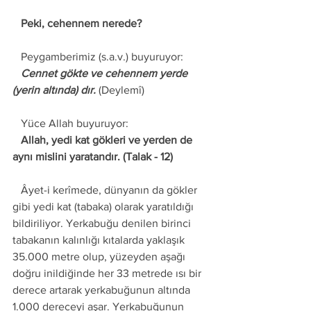
   Peki, cehennem nerede? 
   Peygamberimiz (s.a.v.) buyuruyor:
   Cennet gökte ve cehennem yerde 
(yerin altında) dır.
 (Deylemî)  	 
   Yüce Allah buyuruyor: 
   Allah, yedi kat gökleri ve yerden de 
aynı mislini yaratandır. (Talak - 12) 
   Âyet-i kerîmede, dünyanın da gökler 
gibi yedi kat (tabaka) olarak yaratıldığı 
bildiriliyor. Yerkabuğu denilen birinci 
tabakanın kalınlığı kıtalarda yaklaşık 
35.000 metre olup, yüzeyden aşağı 
doğru inildiğinde her 33 metrede ısı bir 
derece artarak yerkabuğunun altında 
1.000 dereceyi aşar. Yerkabuğunun 