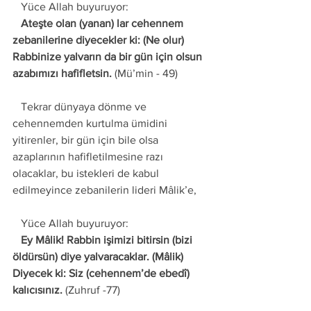
   Yüce Allah buyuruyor: 
   Ateşte olan (yanan) lar cehennem 
zebanilerine diyecekler ki: (Ne olur) 
Rabbinize yalvarın da bir gün için olsun 
azabımızı hafifletsin. 
(Mü’min - 49) 
   Tekrar dünyaya dönme ve 
cehennemden kurtulma ümidini 
yitirenler, bir gün için bile olsa 
azaplarının hafifletilmesine razı 
olacaklar, bu istekleri de kabul 
edilmeyince zebanilerin lideri Mâlik’e,
   Yüce Allah buyuruyor: 
   Ey Mâlik! Rabbin işimizi bitirsin (bizi 
öldürsün) diye yalvaracaklar. (Mâlik) 
Diyecek ki: Siz (cehennem’de ebedî) 
kalıcısınız.
 (Zuhruf -77) 