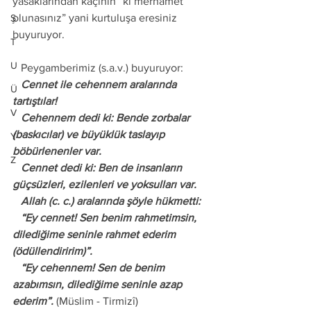
yasaklarından kaçının “ki merhamet 
olunasınız” yani kurtuluşa eresiniz 
Ş
buyuruyor. 
T
U
   Peygamberimiz (s.a.v.) buyuruyor: 
   Cennet ile cehennem aralarında 
Ü
tartıştılar! 
V
   Cehennem dedi ki: Bende zorbalar 
(baskıcılar) ve büyüklük taslayıp 
Y
böbürlenenler var. 
Z
   Cennet dedi ki: Ben de insanların 
güçsüzleri, ezilenleri ve yoksulları var. 
   Allah (c. c.) aralarında şöyle hükmetti: 
   “Ey cennet! Sen benim rahmetimsin, 
dilediğime seninle rahmet ederim 
(ödüllendiririm)”. 
   “Ey cehennem! Sen de benim 
azabımsın, dilediğime seninle azap 
ederim”.
 (Müslim - Tirmizî) 