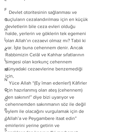
F
   Devlet otoritesinin sağlanması ve 
suçluların cezalandırılması için en küçük 
G
devletlerin bile ceza evleri olduğu 
H
halde, yerlerin ve göklerin tek egemeni 
İ
olan Allah’ın cezaevi olmaz mı? Tabii ki 
var. İşte buna cehennem denir. Ancak 
K
Rabbimizin Celâl ve Kahhar sıfatlarının 
L
simgesi olan korkunç cehennem 
dünyadaki cezaevlerine benzemediği 
M
için, 
N
   Yüce Allah “(Ey îman edenler!) Kâfirler 
O
için hazırlanmış olan ateş (cehennem) 
den sakının!” diye bizi uyarıyor ve 
Ö
cehennemden sakınmanın söz ile değil 
P
eylem ile olacağını vurgulamak için de 
“Allah’a ve Peygambere itaat edin” 
R
emirlerini yerine getirin ve 
S