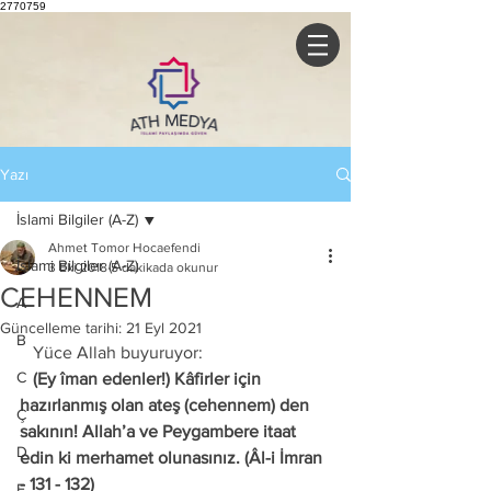
2770759
Yazı
İslami Bilgiler (A-Z)
Ahmet Tomor Hocaefendi
İslami Bilgiler (A-Z)
3 Eki 2018
5 dakikada okunur
CEHENNEM
A
Güncelleme tarihi:
21 Eyl 2021
B
   Yüce Allah buyuruyor: 
C
   (Ey îman edenler!) Kâfirler için 
hazırlanmış olan ateş (cehennem) den 
Ç
sakının! Allah’a ve Peygambere itaat 
D
edin ki merhamet olunasınız. (Âl-i İmran 
- 131 - 132) 
E