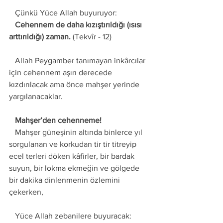
   Çünkü Yüce Allah buyuruyor: 
   Cehennem de daha kızıştırıldığı (ısısı 
arttırıldığı) zaman. 
(Tekvîr - 12) 
   Allah Peygamber tanımayan inkârcılar 
için cehennem aşırı derecede 
kızdırılacak ama önce mahşer yerinde 
yargılanacaklar.
   Mahşer’den cehenneme! 
   Mahşer güneşinin altında binlerce yıl 
sorgulanan ve korkudan tir tir titreyip 
ecel terleri döken kâfirler, bir bardak 
suyun, bir lokma ekmeğin ve gölgede 
bir dakika dinlenmenin özlemini 
çekerken, 
   Yüce Allah zebanilere buyuracak: 