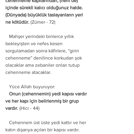
cehenneme kapılarından, (hem de) 
içinde sürekli kalıcı olduğunuz halde. 
(Dünyada) büyüklük taslayanların yeri 
ne kötüdür. 
(Zümer - 72)
   Mahşer yerindeki binlerce yıllık 
bekleyişten ve nefes kesen 
sorgulamadan sonra kâfirlere, “girin 
cehenneme” denilince korkudan şok 
olacaklar ama zebaniler onları tutup 
cehenneme atacaklar. 
   Yüce Allah buyuruyor: 
   Onun (cehennemin) yedi kapısı vardır 
ve her kapı için belirlenmiş bir grup 
vardır. 
(Hicr - 44) 
   Cehennem üst üste yedi kattır ve her 
katın dışarıya açılan bir kapısı vardır. 