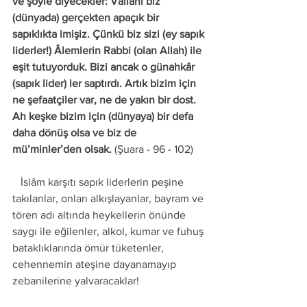
ve şöyle diyecekler: Vallâhi biz 
(dünyada) gerçekten apaçık bir 
sapıklıkta imişiz. Çünkü biz sizi (ey sapık 
liderler!) Âlemlerin Rabbi (olan Allah) ile 
eşit tutuyorduk. Bizi ancak o günahkâr 
(sapık lider) ler saptırdı. Artık bizim için 
ne şefaatçiler var, ne de yakın bir dost. 
Ah keşke bizim için (dünyaya) bir defa 
daha dönüş olsa ve biz de 
mü’minler’den olsak.
 (Şuara - 96 - 102) 
   İslâm karşıtı sapık liderlerin peşine 
takılanlar, onları alkışlayanlar, bayram ve 
tören adı altında heykellerin önünde 
saygı ile eğilenler, alkol, kumar ve fuhuş 
bataklıklarında ömür tüketenler, 
cehennemin ateşine dayanamayıp 
zebanilerine yalvaracaklar! 