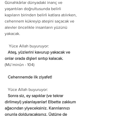
Günahkârlar dünyadaki inanç ve 
yaşantıları doğrultusunda belirli 
kapıların birinden belirli katlara atılırken, 
cehennem kükreyip ateşini saçacak ve 
alevler öncelikle insanların yüzünü 
yakacak. 
    Yüce Allah buyuruyor: 
   Ateş, yüzlerini kavurup yakacak ve 
onlar orada dişleri sırıtıp kalacak. 
(Mü’minûn - 104) 
   Cehennemde ilk ziyafet! 
   Yüce Allah buyuruyor: 
   Sonra siz, ey sapıklar (ve tekrar 
dirilmeyi) yalanlayanlar! Elbette zakkum 
ağacından yiyeceksiniz. Karınlarınızı 
onunla dolduracaksınız. Üstüne de 