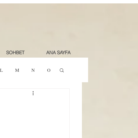
SOHBET
ANA SAYFA
L
M
N
O