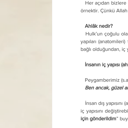
   Her açıdan bizlere örnek olan sevgili Peygamberimiz, ahlâk açısından da bizlere en güzel bir 
örnektir. Çünkü Allah
   Ahlâk nedir? 
   Hulk’un çoğulu olan ahlâk, insanların içyapısı, doğası, huyu ve tabiatı demektir. İnsanların dış 
yapıları (anatomileri) 
bağlı olduğundan, iç y
   İnsanın iç yapısı (a
   Peygamberimiz (s.
   Ben ancak, güzel
   İnsan dış yapısını (anatomisini) değiştiremez ama dilerse, sabır ve özveri ile üzerinde durursa, 
iç yapısını değiştireb
için gönderildim
” buy