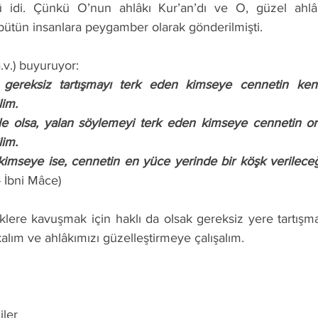
ü idi. Çünkü O’nun ahlâkı Kur’an’dı ve O, güzel ahlâ
 bütün insanlara peygamber olarak gönderilmişti. 
a.v.) buyuruyor: 
im. 
im. 
an kimseye ise, cennetin en yüce yerinde bir köşk verilece
- İbni Mâce) 
alım ve ahlâkımızı güzelleştirmeye çalışalım.
iler