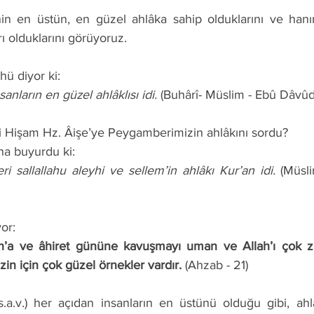
rı olduklarını görüyoruz. 
nhü diyor ki: 
insanların en güzel ahlâklısı idi. 
(Buhârî- Müslim - Ebû Dâvûd
İbni Hişam Hz. Âişe’ye Peygamberimizin ahlâkını sordu? 
nha buyurdu ki: 
eri sallallahu aleyhi ve sellem’in ahlâkı Kur’an idi.
 (Müsl
or: 
zin için çok güzel örnekler vardır.
 (Ahzab - 21) 