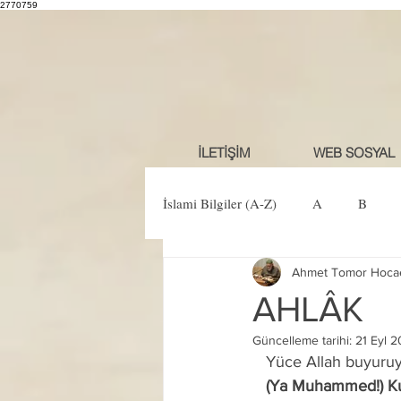
2770759
İLETİŞİM
WEB SOSYAL
İslami Bilgiler (A-Z)
A
B
Ahmet Tomor Hoca
Ö
P
R
S
Ş
AHLÂK
Güncelleme tarihi:
21 Eyl 2
   Yüce Allah buyuruy
   (Ya Muhammed!) K