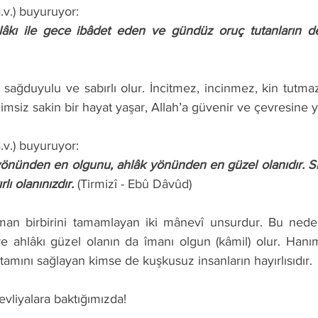
a.v.) buyuruyor: 
hlâkı ile gece ibâdet eden ve gündüz oruç tutanların de
limsiz sakin bir hayat yaşar, Allah’a güvenir ve çevresine ya
a.v.) buyuruyor: 
lı olanınızdır.
 (Tirmizî - Ebû Dâvûd) 
e ahlâkı güzel olanın da îmanı olgun (kâmil) olur. Hanımı
tamını sağlayan kimse de kuşkusuz insanların hayırlısıdır. 
evliyalara baktığımızda! 