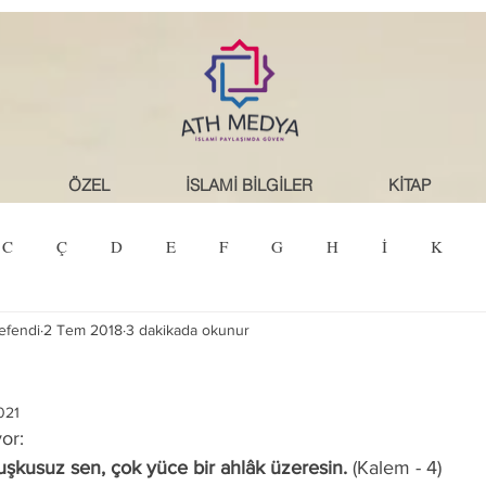
ÖZEL
İSLAMİ BİLGİLER
KİTAP
C
Ç
D
E
F
G
H
İ
K
efendi
2 Tem 2018
3 dakikada okunur
T
U
Ü
V
Y
Z
021
or: 
uşkusuz sen, çok yüce bir ahlâk üzeresin.
 (Kalem - 4) 