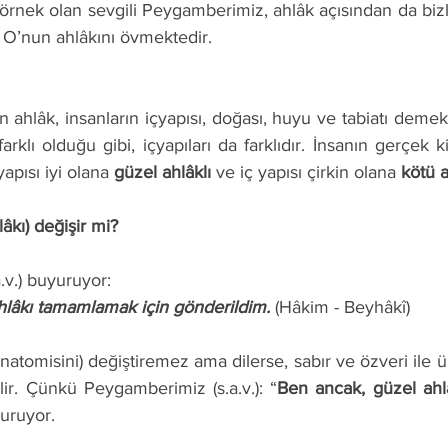
 O’nun ahlâkını övmektedir. 
farklı olduğu gibi, içyapıları da farklıdır. İnsanın gerçek kiş
apısı iyi olana 
güzel ahlâklı
 ve iç yapısı çirkin olana 
kötü a
hlâkı) değişir mi? 
a.v.) buyuruyor: 
 ahlâkı tamamlamak için gönderildim.
 (Hâkim - Beyhâkî) 
ilir. Çünkü Peygamberimiz (s.a.v.): “
Ben ancak, güzel ahl
uruyor. 