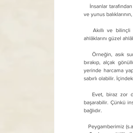
   İnsanlar tarafından eğitilen aslan, kaplan, ayı ve maymun gibi vahşi hayvanların, köpek, kuş 
ve yunus balıklarının,
   Akıllı ve bilinçli varlıklar olan insanlar da, nefisle cihad denilen mânevî eğitimle kötü 
ahlâklarını güzel ahlâk
   Örneğin, asık suratını bırakıp, güler yüzlü olabilir. Böbürlenmeyi ve büyüklük taslamayı 
bırakıp, alçak gönüll
yerinde harcama yap
sabırlı olabilir. İçind
   Evet, biraz zor da olsa ve zaman zaman bazı olumsuzluklar yaşansa da insan bunları 
başarabilir. Çünkü i
bağlıdır.
   Peygamberimiz (s.