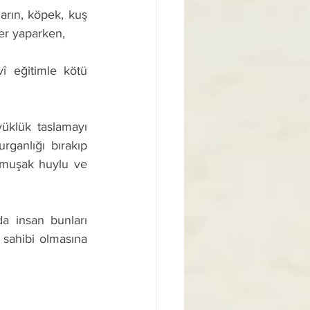
ler yaparken,
rganlığı bırakıp 
umuşak huylu ve 
sahibi olmasına 