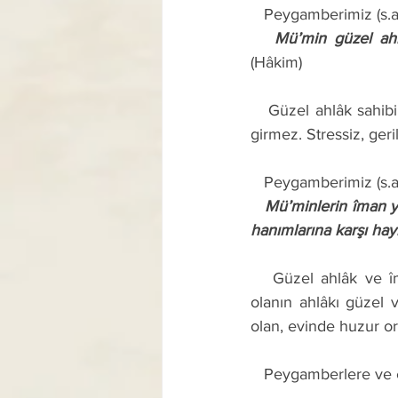
   Peygamberimiz (s.
   Mü’min güzel a
(Hâkim)
   Güzel ahlâk sahibi sağduyulu ve sabırlı olur. İncitmez, incinmez, kin tutmaz ve kul hakkına 
girmez. Stressiz, geri
   Peygamberimiz (s.
   Mü’minlerin îman yönünden en olgunu, ahlâk yönünden en güzel olanıdır. Sizin en hayırlınız, 
hanımlarına karşı hayır
   Güzel ahlâk ve îman birbirini tamamlayan iki mânevî unsurdur. Bu nedenle îmanı olgun 
olanın ahlâkı güzel v
olan, evinde huzur or
   Peygamberlere ve 