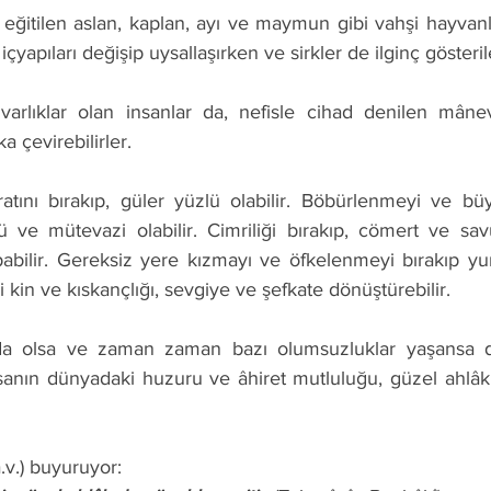
 içyapıları değişip uysallaşırken ve sirkler de ilginç gösteri
a çevirebilirler. 
ü ve mütevazi olabilir. Cimriliği bırakıp, cömert ve savu
abilir. Gereksiz yere kızmayı ve öfkelenmeyi bırakıp y
eki kin ve kıskançlığı, sevgiye ve şefkate dönüştürebilir. 
nsanın dünyadaki huzuru ve âhiret mutluluğu, güzel ahlâk 
a.v.) buyuruyor: 