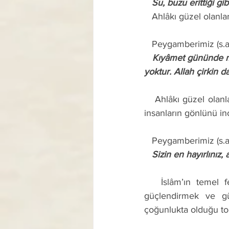
   Su, buzu erittiği g
   Ahlâkı güzel olanl
   Peygamberimiz (s.
   Kıyâmet gününde mü’min kulun mîzanında (terâzide), güzel ahlâktan daha ağır bir şey (sevap) 
yoktur. Allah çirkin 
   Ahlâkı güzel olanlar kimsenin dedikodusunu yapmadığı, kaba ve çirkin sözler söylemediği, 
insanların gönlünü in
   Peygamberimiz (s.
   Sizin en hayırlınız
   İslâm’ın temel felsefesi, müslümanlar arasında birlik, beraberlik ve kardeşlik bağlarını 
güçlendirmek ve güv
çoğunlukta olduğu top