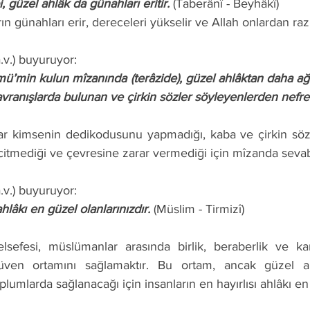
ibi, güzel ahlâk da günahları eritir.
 (Taberânî - Beyhâkî) 
arın günahları erir, dereceleri yükselir ve Allah onlardan razı
a.v.) buyuruyor: 
davranışlarda bulunan ve çirkin sözler söyleyenlerden nefre
citmediği ve çevresine zarar vermediği için mîzanda sevabı 
a.v.) buyuruyor: 
, ahlâkı en güzel olanlarınızdır.
 (Müslim - Tirmizî) 
en ortamını sağlamaktır. Bu ortam, ancak güzel ahlâ
lumlarda sağlanacağı için insanların en hayırlısı ahlâkı en 