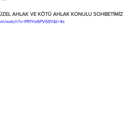
ÜZEL AHLAK VE KÖTÜ AHLAK KONULU SOHBETİMİZ
com/watch?v=PR1Ye6PV69Y&t=4s