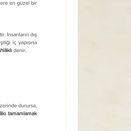
iliği iç yapısına 
hlâklı
 denir. 
âkı tamamlamak 