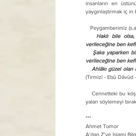
insanların en üstün
yaygınlaştırmak iç in
   Peygamberimiz (s.
   Haklı bile olsa, gereksiz tartışmayı terk eden kimseye cennetin kenarında bir köşk 
verileceğine ben kefil
   Şaka yaparken bile olsa, yalan söylemeyi terk eden kimseye cennetin ortasında bir köşk 
verileceğine ben kefil
   Ahlâkı güzel ol
(Tirmizî - Ebû Dâvûd 
   Cennetteki bu köşklere kavuşmak için haklı da olsak gereksiz yere tartışmayı, şaka da olsa 
yalan söylemeyi bırak
***
Ahmet Tomor
A'dan Z'ye İslami Bilg