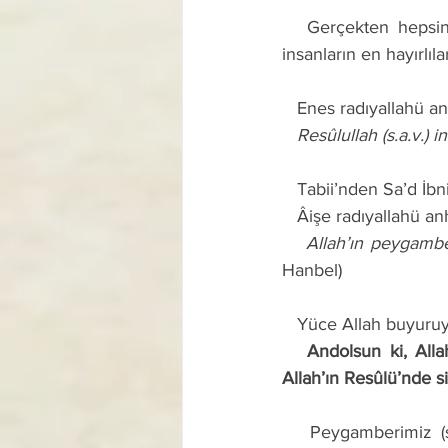
   Gerçekten hepsinin en üstün, en güzel ahlâka sahip olduklarını ve hanımlarına karşı da 
insanların en hayırlıla
   Enes radıyallahü a
   Resûlullah (s.a.v.) 
   Tabii’nden Sa’d 
   Âişe radıyallahü a
   Allah’ın peygamb
Hanbel) 
   Yüce Allah buyuruy
   Andolsun ki, Allah’a ve âhiret gününe kavuşmayı uman ve Allah’ı çok zikir edenler için 
Allah’ın Resûlü’nde si
   Peygamberimiz (s.a.v.) her açıdan insanların en üstünü olduğu gibi, ahlâk açısından da 