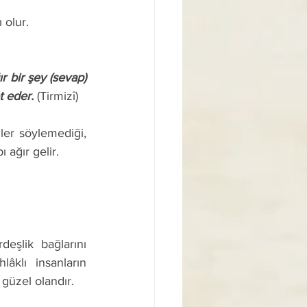
 olur. 
t eder.
 (Tirmizî) 
ağır gelir. 
klı insanların 
güzel olandır. 