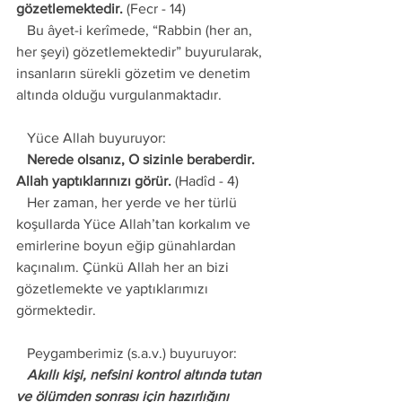
gözetlemektedir.
 (Fecr - 14) 
   Bu âyet-i kerîmede, “Rabbin (her an, 
her şeyi) gözetlemektedir” buyurularak, 
insanların sürekli gözetim ve denetim 
altında olduğu vurgulanmaktadır. 
   Yüce Allah buyuruyor: 
   Nerede olsanız, O sizinle beraberdir. 
Allah yaptıklarınızı görür.
 (Hadîd - 4) 
   Her zaman, her yerde ve her türlü 
koşullarda Yüce Allah’tan korkalım ve 
emirlerine boyun eğip günahlardan 
kaçınalım. Çünkü Allah her an bizi 
gözetlemekte ve yaptıklarımızı 
görmektedir.
   Peygamberimiz (s.a.v.) buyuruyor: 
   Akıllı kişi, nefsini kontrol altında tutan 
ve ölümden sonrası için hazırlığını 