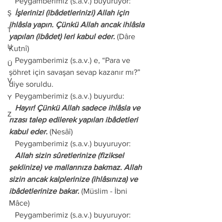
   Peygamberimiz (s.a.v.) buyuruyor: 
   İşlerinizi (ibâdetlerinizi) Allah için 
Ş
ihlâsla yapın. Çünkü Allah ancak ihlâsla 
T
yapılan (ibâdet) leri kabul eder.
 (Dâre 
U
Kutnî) 
   Peygamberimiz (s.a.v.) e, “Para ve 
Ü
şöhret için savaşan sevap kazanır mı?” 
V
diye soruldu. 
   Peygamberimiz (s.a.v.) buyurdu: 
Y
   Hayır! Çünkü Allah sadece ihlâsla ve 
Z
rızası talep edilerek yapılan ibâdetleri 
kabul eder. 
(Nesâî) 
   Peygamberimiz (s.a.v.) buyuruyor: 
   Allah sizin sûretlerinize (fiziksel 
şeklinize) ve mallarınıza bakmaz. Allah 
sizin ancak kalplerinize (ihlâsınıza) ve 
ibâdetlerinize bakar. 
(Müslim - İbni 
Mâce) 
   Peygamberimiz (s.a.v.) buyuruyor: 