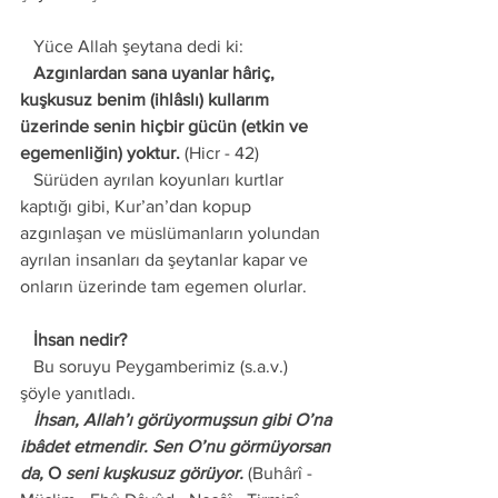
   Yüce Allah şeytana dedi ki: 
   Azgınlardan sana uyanlar hâriç, 
kuşkusuz benim (ihlâslı) kullarım 
üzerinde senin hiçbir gücün (etkin ve 
egemenliğin) yoktur.
 (Hicr - 42) 
   Sürüden ayrılan koyunları kurtlar 
kaptığı gibi, Kur’an’dan kopup 
azgınlaşan ve müslümanların yolundan 
ayrılan insanları da şeytanlar kapar ve 
onların üzerinde tam egemen olurlar. 
   İhsan nedir? 
   Bu soruyu Peygamberimiz (s.a.v.) 
şöyle yanıtladı. 
   İhsan, Allah’ı görüyormuşsun gibi O’na 
ibâdet etmendir. Sen O’nu görmüyorsan 
da, 
O 
seni kuşkusuz görüyor.
 (Buhârî - 