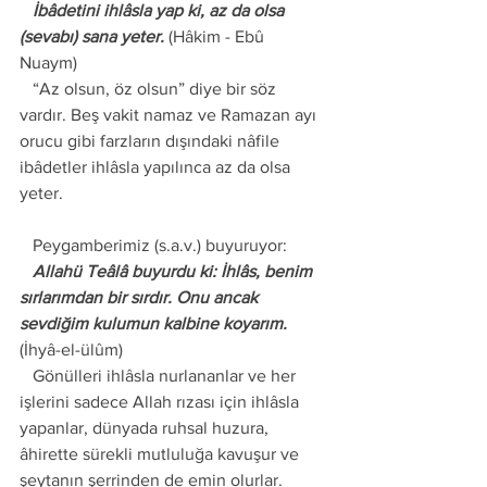
   İbâdetini ihlâsla yap ki, az da olsa 
(sevabı) sana yeter.
 (Hâkim - Ebû 
Nuaym) 
   “Az olsun, öz olsun” diye bir söz 
vardır. Beş vakit namaz ve Ramazan ayı 
orucu gibi farzların dışındaki nâfile 
ibâdetler ihlâsla yapılınca az da olsa 
yeter. 
   Peygamberimiz (s.a.v.) buyuruyor: 
   Allahü Teâlâ buyurdu ki: İhlâs, benim 
sırlarımdan bir sırdır. Onu ancak 
sevdiğim kulumun kalbine koyarım. 
(İhyâ-el-ülûm) 
   Gönülleri ihlâsla nurlananlar ve her 
işlerini sadece Allah rızası için ihlâsla 
yapanlar, dünyada ruhsal huzura, 
âhirette sürekli mutluluğa kavuşur ve 
şeytanın şerrinden de emin olurlar. 