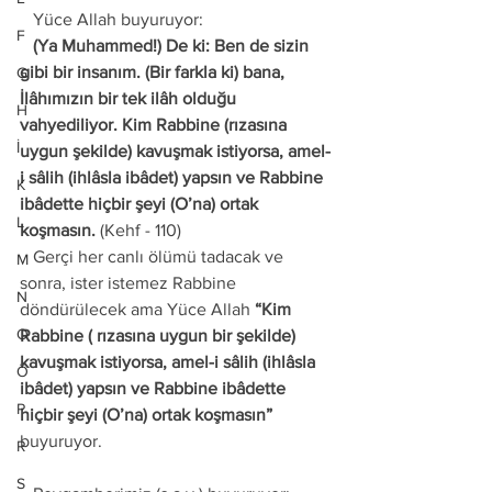
   Yüce Allah buyuruyor: 
F
   (Ya Muhammed!) De ki: Ben de sizin 
gibi bir insanım. (Bir farkla ki) bana, 
G
İlâhımızın bir tek ilâh olduğu 
H
vahyediliyor. Kim Rabbine (rızasına 
İ
uygun şekilde) kavuşmak istiyorsa, amel-
i sâlih (ihlâsla ibâdet) yapsın ve Rabbine 
K
ibâdette hiçbir şeyi (O’na) ortak 
L
koşmasın. 
(Kehf - 110) 
   Gerçi her canlı ölümü tadacak ve 
M
sonra, ister istemez Rabbine 
N
döndürülecek ama Yüce Allah 
“Kim 
O
Rabbine ( rızasına uygun bir şekilde) 
kavuşmak istiyorsa, amel-i sâlih (ihlâsla 
Ö
ibâdet) yapsın ve Rabbine ibâdette 
P
hiçbir şeyi (O’na) ortak koşmasın”
buyuruyor.
R
S