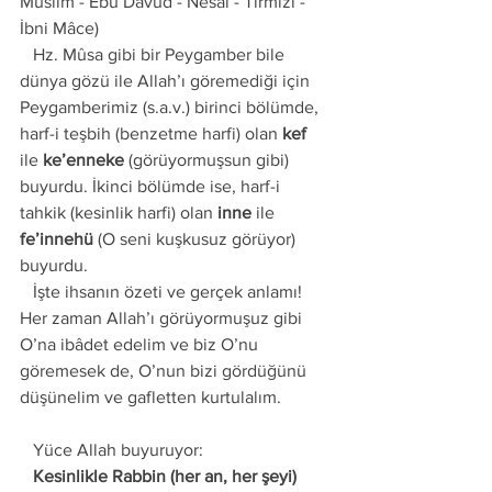
Müslim - Ebû Dâvûd - Nesâî - Tirmizî - 
İbni Mâce) 
   Hz. Mûsa gibi bir Peygamber bile 
dünya gözü ile Allah’ı göremediği için 
Peygamberimiz (s.a.v.) birinci bölümde, 
harf-i teşbih (benzetme harfi) olan 
kef
ile 
ke’enneke
 (görüyormuşsun gibi) 
buyurdu. İkinci bölümde ise, harf-i 
tahkik (kesinlik harfi) olan 
inne
 ile 
fe’innehü
 (O seni kuşkusuz görüyor) 
buyurdu. 
   İşte ihsanın özeti ve gerçek anlamı! 
Her zaman Allah’ı görüyormuşuz gibi 
O’na ibâdet edelim ve biz O’nu 
göremesek de, O’nun bizi gördüğünü 
düşünelim ve gafletten kurtulalım. 
   Yüce Allah buyuruyor: 
   Kesinlikle Rabbin (her an, her şeyi) 