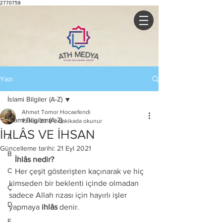
2770759
Yazı
İslami Bilgiler (A-Z)
Ahmet Tomor Hocaefendi
İslami Bilgiler (A-Z)
15 Kas 2018
3 dakikada okunur
İHLÂS VE İHSAN
A
Güncelleme tarihi:
21 Eyl 2021
B
   İhlâs nedir? 
C
   Her çeşit gösterişten kaçınarak ve hiç 
kimseden bir beklenti içinde olmadan 
Ç
sadece Allah rızası için hayırlı işler 
D
yapmaya 
ihlâs
 denir.
E