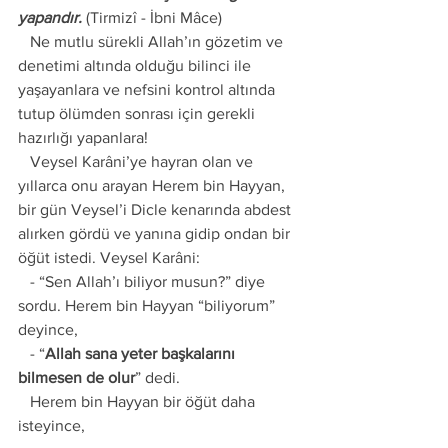
yapandır. 
(Tirmizî - İbni Mâce)
   Ne mutlu sürekli Allah’ın gözetim ve 
denetimi altında olduğu bilinci ile 
yaşayanlara ve nefsini kontrol altında 
tutup ölümden sonrası için gerekli 
hazırlığı yapanlara! 
   Veysel Karâni’ye hayran olan ve 
yıllarca onu arayan Herem bin Hayyan, 
bir gün Veysel’i Dicle kenarında abdest 
alırken gördü ve yanına gidip ondan bir 
öğüt istedi. Veysel Karâni:
   - “Sen Allah’ı biliyor musun?” diye 
sordu. Herem bin Hayyan “biliyorum” 
deyince, 
   - “
Allah sana yeter başkalarını 
bilmesen de olur
” dedi. 
   Herem bin Hayyan bir öğüt daha 
isteyince, 