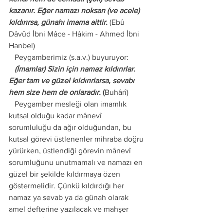
kazanır. Eğer namazı noksan (ve acele) 
kıldırırsa, günahı imama aittir.
 (Ebû 
Dâvûd İbni Mâce - Hâkim - Ahmed İbni 
Hanbel) 
   Peygamberimiz (s.a.v.) buyuruyor: 
   (İmamlar) Sizin için namaz kıldırırlar. 
Eğer tam ve güzel kıldırırlarsa, sevabı 
hem size hem de onlaradır.
(
Buhârî) 
   Peygamber mesleği olan imamlık 
kutsal olduğu kadar mânevî 
sorumluluğu da ağır olduğundan, bu 
kutsal görevi üstlenenler mihraba doğru 
yürürken, üstlendiği görevin mânevî 
sorumluğunu unutmamalı ve namazı en 
güzel bir şekilde kıldırmaya özen 
göstermelidir. Çünkü kıldırdığı her 
namaz ya sevab ya da günah olarak 
amel defterine yazılacak ve mahşer 