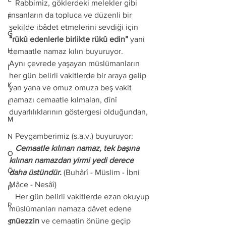
   Rabbimiz, göklerdeki melekler gibi 
insanların da topluca ve düzenli bir 
F
şekilde ibâdet etmelerini sevdiği için 
G
“rükû edenlerle birlikte rükû edin” 
yani 
H
cemaatle namaz kılın buyuruyor. 
Aynı çevrede yaşayan müslümanların 
İ
her gün belirli vakitlerde bir araya gelip 
K
yan yana ve omuz omuza beş vakit 
namazı cemaatle kılmaları, dînî 
L
duyarlılıklarının göstergesi olduğundan,
M
   Peygamberimiz (s.a.v.) buyuruyor:
N
   Cemaatle kılınan namaz, tek başına 
O
kılınan namazdan yirmi yedi derece 
Ö
daha üstündür.
 (Buhârî - Müslim - İbni 
Mâce - Nesâî) 
P
   Her gün belirli vakitlerde ezan okuyup 
R
müslümanları namaza dâvet edene 
müezzin
 ve cemaatin önüne geçip 
S