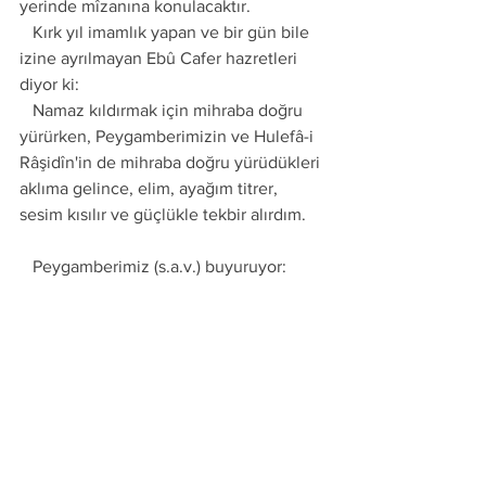
yerinde mîzanına konulacaktır. 
   Kırk yıl imamlık yapan ve bir gün bile 
izine ayrılmayan Ebû Cafer hazretleri 
diyor ki: 
   Namaz kıldırmak için mihraba doğru 
yürürken, Peygamberimizin ve Hulefâ-i 
Râşidîn'in de mihraba doğru yürüdükleri 
aklıma gelince, elim, ayağım titrer, 
sesim kısılır ve güçlükle tekbir alırdım.
   Peygamberimiz (s.a.v.) buyuruyor: 
   Kim takvâ (Allah’tan korkan) bir 
imamın arkasında namaz kılarsa, sanki 
bir peygamberin arkasında namaz kılmış 
gibidir.
 (Halebi) 
   Peygamberimiz (s.a.v.) buyuruyor: 
   Sizin için hayırlınız ezan okusun ve 
kıraât (ilim) de üstün olanınız imam 
olsun.
 (Ebû Dâvûd)