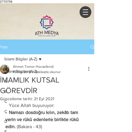
2770759
Yazı
İslami Bilgiler (A-Z)
Ahmet Tomor Hocaefendi
İslami Bilgiler (A-Z)
15 Kas 2018
3 dakikada okunur
İMAMLIK KUTSAL
A
GÖREVDİR
B
Güncelleme tarihi:
21 Eyl 2021
C
   Yüce Allah buyuruyor: 
Ç
   Namazı dosdoğru kılın, zekâtı tam 
verin ve rükû edenlerle birlikte rükû 
D
edin.
 (Bakara - 43) 
E