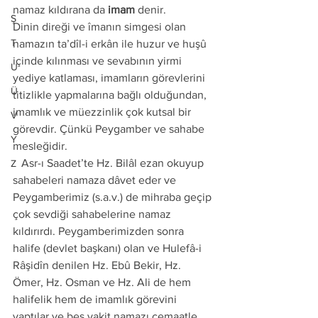
namaz kıldırana da 
imam
 denir. 
Ş
Dinin direği ve îmanın simgesi olan 
T
namazın ta’dîl-i erkân ile huzur ve huşû 
içinde kılınması ve sevabının yirmi 
U
yediye katlaması, imamların görevlerini 
Ü
titizlikle yapmalarına bağlı olduğundan, 
imamlık ve müezzinlik çok kutsal bir 
V
görevdir. Çünkü Peygamber ve sahabe 
Y
mesleğidir. 
   Asr-ı Saadet’te Hz. Bilâl ezan okuyup 
Z
sahabeleri namaza dâvet eder ve 
Peygamberimiz (s.a.v.) de mihraba geçip 
çok sevdiği sahabelerine namaz 
kıldırırdı. Peygamberimizden sonra 
halife (devlet başkanı) olan ve Hulefâ-i 
Râşidîn denilen Hz. Ebû Bekir, Hz. 
Ömer, Hz. Osman ve Hz. Ali de hem 
halifelik hem de imamlık görevini 
yaptılar ve beş vakit namazı cemaatle 