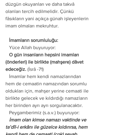
düzgün okuyanları ve daha takvâ 
olanları tercih edilmelidir. Çünkü 
fâsıkların yani açıkça günah işleyenlerin 
imam olmaları mekruhtur. 
   İmamların sorumluluğu:
   Yüce Allah buyuruyor: 
   O gün insanların hepsini imamları 
(önderleri) ile birlikte (mahşere) dâvet 
edeceğiz.
 (İsrâ -71)
   İmamlar hem kendi namazlarından 
hem de cemaatin namazından sorumlu 
oldukları için, mahşer yerine cemaati ile 
birlikte gelecek ve kıldırdığı namazların 
her birinden ayrı ayrı sorgulanacaktır. 
   Peygamberimiz (s.a.v.) buyuruyor: 
   İmam olan kimse namazı vaktinde ve 
ta’dîl-i erkânı ile güzelce kıldırırsa, hem 
kendi hem de cemaati (çok) sevab 