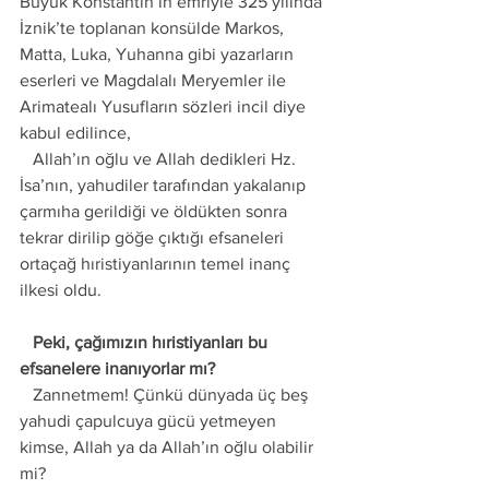
Büyük Konstantin’in emriyle 325 yılında 
İznik’te toplanan konsülde Markos, 
Matta, Luka, Yuhanna gibi yazarların 
eserleri ve Magdalalı Meryemler ile 
Arimatealı Yusufların sözleri incil diye 
kabul edilince, 
   Allah’ın oğlu ve Allah dedikleri Hz. 
İsa’nın, yahudiler tarafından yakalanıp 
çarmıha gerildiği ve öldükten sonra 
tekrar dirilip göğe çıktığı efsaneleri 
ortaçağ hıristiyanlarının temel inanç 
ilkesi oldu. 
   Peki, çağımızın hıristiyanları bu 
efsanelere inanıyorlar mı?
   Zannetmem! Çünkü dünyada üç beş 
yahudi çapulcuya gücü yetmeyen 
kimse, Allah ya da Allah’ın oğlu olabilir 
mi? 