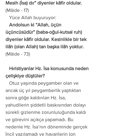
Mesih (İsa) dır” diyenler kâfir oldular.
(Mâide - 17)
   Yüce Allah buyuruyor: 
   Andolsun ki “Allah, üçün 
üçüncüsüdür” (baba-oğul-kutsal ruh) 
diyenler kâfir oldular. Kesinlikle bir tek 
ilâh (olan Allah) tan başka ilâh yoktur.
(Mâide - 73) 
   Hıristiyanlar Hz. İsa konusunda neden 
çelişkiye düştüler? 
   Otuz yaşında peygamber olan ve 
ancak üç yıl peygamberlik yaptıktan 
sonra göğe kaldırılan Hz. İsa, 
yahudilerin şiddetli baskısından dolayı 
sürekli gizlenme zorunluluğunda kaldı 
ve görevini açıkça yapamadı. Bu 
nedenle Hz. İsa’nın döneminde gerçek 
İncil yazılamadı ve havarilerin (on 