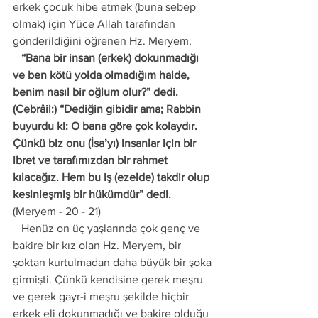
erkek çocuk hibe etmek (buna sebep 
olmak) için Yüce Allah tarafından 
gönderildiğini öğrenen Hz. Meryem, 
   “Bana bir insan (erkek) dokunmadığı 
ve ben kötü yolda olmadığım halde, 
benim nasıl bir oğlum olur?” dedi. 
(Cebrâil:) “Dediğin gibidir ama; Rabbin 
buyurdu ki: O bana göre çok kolaydır. 
Çünkü biz onu (İsa’yı) insanlar için bir 
ibret ve tarafımızdan bir rahmet 
kılacağız. Hem bu iş (ezelde) takdir olup 
kesinleşmiş bir hükümdür” dedi.
(Meryem - 20 - 21) 
   Henüz on üç yaşlarında çok genç ve 
bakire bir kız olan Hz. Meryem, bir 
şoktan kurtulmadan daha büyük bir şoka 
girmişti. Çünkü kendisine gerek meşru 
ve gerek gayr-i meşru şekilde hiçbir 
erkek eli dokunmadığı ve bakire olduğu 