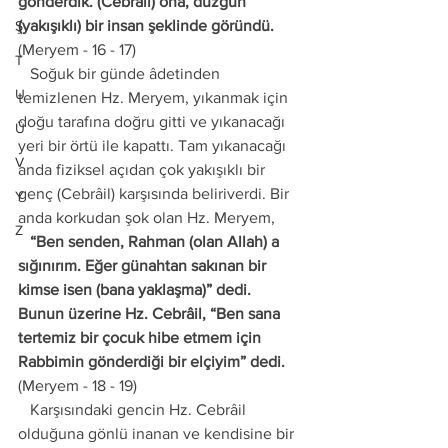
gönderdik. (Cebrâil) ona, düzgün 
(yakışıklı) bir insan şeklinde göründü.
Ş
(Meryem - 16 - 17) 
T
   Soğuk bir günde âdetinden 
U
temizlenen Hz. Meryem, yıkanmak için 
doğu tarafına doğru gitti ve yıkanacağı 
Ü
yeri bir örtü ile kapattı. Tam yıkanacağı 
V
anda fiziksel açıdan çok yakışıklı bir 
genç (Cebrâil) karşısında beliriverdi. Bir 
Y
anda korkudan şok olan Hz. Meryem, 
Z
   “Ben senden, Rahman (olan Allah) a 
sığınırım. Eğer günahtan sakınan bir 
kimse isen (bana yaklaşma)” dedi. 
Bunun üzerine Hz. Cebrâil, “Ben sana 
tertemiz bir çocuk hibe etmem için 
Rabbimin gönderdiği bir elçiyim” dedi. 
(Meryem - 18 - 19) 
   Karşısındaki gencin Hz. Cebrâil 
olduğuna gönlü inanan ve kendisine bir 