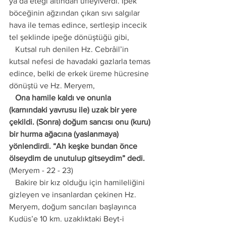
ya da eteği altından üfleyiverdi. İpek 
böceğinin ağzından çıkan sıvı salgılar 
hava ile temas edince, sertleşip incecik 
tel şeklinde ipeğe dönüştüğü gibi, 
   Kutsal ruh denilen Hz. Cebrâil’in 
kutsal nefesi de havadaki gazlarla temas 
edince, belki de erkek üreme hücresine 
dönüştü ve Hz. Meryem, 
   Ona hamile kaldı ve onunla 
(karnındaki yavrusu ile) uzak bir yere 
çekildi. (Sonra) doğum sancısı onu (kuru) 
bir hurma ağacına (yaslanmaya) 
yönlendirdi. “Ah keşke bundan önce 
ölseydim de unutulup gitseydim” dedi.
(Meryem - 22 - 23) 
   Bakire bir kız olduğu için hamileliğini 
gizleyen ve insanlardan çekinen Hz. 
Meryem, doğum sancıları başlayınca 
Kudüs’e 10 km. uzaklıktaki Beyt-i 