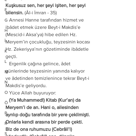
Kuşkusuz sen, her şeyi işiten, her şeyi 
F
bilensin.
 (ÂI-i İmran - 35) 
   Annesi Hanne tarafından hizmet ve 
G
ibâdet etmek üzere Beyt-i Makdis’e 
H
(Mescid-i Aksa’ya) hibe edilen Hz. 
İ
Meryem’in çocukluğu, teyzesinin kocası 
Hz. Zekeriyya’nın gözetiminde ibâdetle 
K
geçti. 
L
   Ergenlik çağına gelince, âdet 
günlerinde teyzesinin yanında kalıyor 
M
ve âdetinden temizlenince tekrar Beyt-i 
N
Makdis’e geliyordu. 
O
   Yüce Allah buyuruyor: 
   (Ya Muhammed!) Kitab (Kur’an) da 
Ö
Meryem’i de an. Hani o, ailesinden 
P
ayrılıp doğu tarafında bir yere çekilmişti. 
Onlarla kendi arasına bir perde çekti. 
R
Biz de ona ruhumuzu (Cebrâil’i) 
S