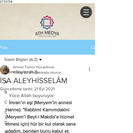
2770759
Yazı
İslami Bilgiler (A-Z)
Ahmet Tomor Hocaefendi
İslami Bilgiler (A-Z)
15 Kas 2018
5 dakikada okunur
İSA ALEYHİSSELÂM
A
Güncelleme tarihi:
21 Eyl 2021
B
   Yüce Allah buyuruyor: 
C
   İmran’ın eşi (Meryem’in annesi 
Hanne): “Rabbim! Karnımdakini 
Ç
(Meryem’i Beyt-i Makdis’e hizmet 
D
etmesi için) hür bir kul olarak sana 
adadım, benden bunu kabul et. 
E