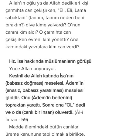
   Allah’ın oğlu ya da Allah dedikleri kişi 
çarmıhta can çekişirken, “Eli, Eli, Lama 
sabaktani” (tanrım, tanrım neden beni 
bıraktın?) diye kime yalvardı? O’nun 
canını kim aldı? O çarmıhta can 
çekişirken evreni kim yönetti? Ana 
karnındaki yavrulara kim can verdi?
   Hz. İsa hakkında müslümanların görüşü
   Yüce Allah buyuruyor: 
   Kesinlikle Allah katında İsa’nın 
(babasız doğması) meselesi, Âdem’in 
(anasız, babasız yaratılması) meselesi 
gibidir. Onu (Âdem’in bedenini) 
topraktan yarattı. Sonra ona “OL” dedi 
ve o da (canlı bir insan) oluverdi.
 (Âl-i 
İmran - 59) 
   Madde âlemindeki bütün canlılar 
üreme kanununa tabi olmakla birlikte, 