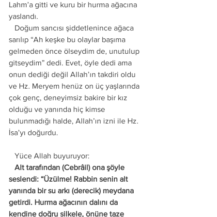
Lahm’a gitti ve kuru bir hurma ağacına 
yaslandı. 
   Doğum sancısı şiddetlenince ağaca 
sarılıp “Ah keşke bu olaylar başıma 
gelmeden önce ölseydim de, unutulup 
gitseydim” dedi. Evet, öyle dedi ama 
onun dediği değil Allah’ın takdiri oldu 
ve Hz. Meryem henüz on üç yaşlarında 
çok genç, deneyimsiz bakire bir kız 
olduğu ve yanında hiç kimse 
bulunmadığı halde, Allah’ın izni ile Hz. 
İsa’yı doğurdu. 
   Yüce Allah buyuruyor:   
   Alt tarafından (Cebrâil) ona şöyle 
seslendi: “Üzülme! Rabbin senin alt 
yanında bir su arkı (derecik) meydana 
getirdi. Hurma ağacının dalını da 
kendine doğru silkele, önüne taze 