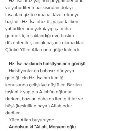
   Hz. İsa otuz yaşında peygamber oldu 
ve yahudilerin baskısından dolayı 
insanları gizlice îmana dâvet etmeye 
başladı. Hz. İsa otuz üç yaşında iken, 
yahudiler onu yakalayıp çarmıha 
germek için saklandığı eve baskın 
düzenlediler, ancak başarılı olamadılar. 
Çünkü Yüce Allah onu göğe kaldırdı. 
   Hz. İsa hakkında hıristiyanların görüşü
   Hıristiyanlar da babasız dünyaya 
geldiği için Hz. İsa’nın kimliği 
konusunda çelişkiye düştüler. Bazıları 
taşkınlık yapıp o Allah’ın oğludur 
derken, bazıları daha da ileri gittiler ve 
hâşâ (kesinlikle hayır!) Allah odur 
dediler.
   Yüce Allah buyuruyor: 
   Andolsun ki “Allah, Meryem oğlu 