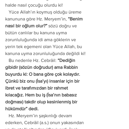
halde nasıl çocuğu olurdu ki! 
   Yüce Allah’ın koymuş olduğu üreme 
kanununa göre Hz. Meryem’in, 
“Benim 
nasıl bir oğlum olur?”
 sözü doğru ve 
bütün canlılar bu kanuna uyma 
zorunluluğunda idi ama göklerin ve 
yerin tek egemeni olan Yüce Allah, bu 
kanuna uyma zorunluluğunda değildi ki! 
   Bu nedenle Hz. Cebrâil: 
“Dediğin 
gibidir (sözün doğrudur) ama Rabbin 
buyurdu ki: O bana göre çok kolaydır. 
Çünkü biz onu (İsa’yı) insanlar için bir 
ibret ve tarafımızdan bir rahmet 
kılacağız. Hem bu iş (İsa’nın babasız 
doğması) takdir olup kesinlenmiş bir 
hükümdür” dedi. 
   Hz. Meryem’in şaşkınlığı devam 
ederken, Cebrâil (a.s.) onun yakasından 