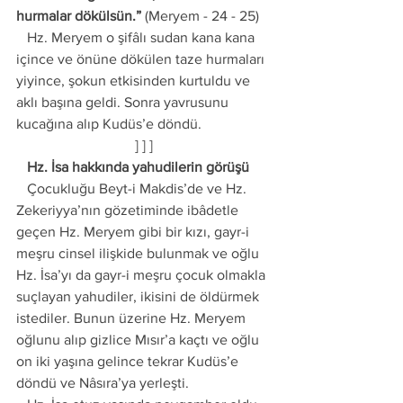
hurmalar dökülsün.”
 (Meryem - 24 - 25) 
   Hz. Meryem o şifâlı sudan kana kana 
içince ve önüne dökülen taze hurmaları 
yiyince, şokun etkisinden kurtuldu ve 
aklı başına geldi. Sonra yavrusunu 
kucağına alıp Kudüs’e döndü. 
] ] ]
   Hz. İsa hakkında yahudilerin görüşü
   Çocukluğu Beyt-i Makdis’de ve Hz. 
Zekeriyya’nın gözetiminde ibâdetle 
geçen Hz. Meryem gibi bir kızı, gayr-i 
meşru cinsel ilişkide bulunmak ve oğlu 
Hz. İsa’yı da gayr-i meşru çocuk olmakla 
suçlayan yahudiler, ikisini de öldürmek 
istediler. Bunun üzerine Hz. Meryem 
oğlunu alıp gizlice Mısır’a kaçtı ve oğlu 
on iki yaşına gelince tekrar Kudüs’e 
döndü ve Nâsıra’ya yerleşti. 