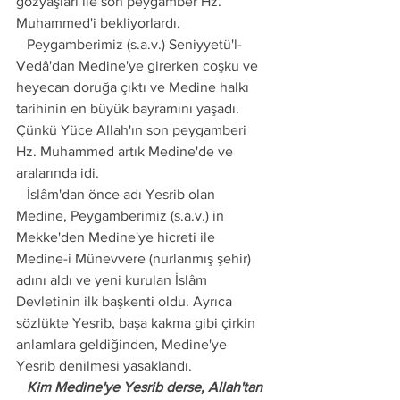
gözyaşları ile son peygamber Hz. 
Muhammed'i bekliyorlardı.
   Peygamberimiz (s.a.v.) Seniyyetü'l-
Vedâ'dan Medine'ye girerken coşku ve 
heyecan doruğa çıktı ve Medine halkı 
tarihinin en büyük bayramını yaşadı. 
Çünkü Yüce Allah'ın son peygamberi 
Hz. Muhammed artık Medine'de ve 
aralarında idi.
   İslâm'dan önce adı Yesrib olan 
Medine, Peygamberimiz (s.a.v.) in 
Mekke'den Medine'ye hicreti ile 
Medine-i Münevvere (nurlanmış şehir) 
adını aldı ve yeni kurulan İslâm 
Devletinin ilk başkenti oldu. Ayrıca 
sözlükte Yesrib, başa kakma gibi çirkin 
anlamlara geldiğinden, Medine'ye 
Yesrib denilmesi yasaklandı.
   Kim Medine'ye Yesrib derse, Allah'tan 