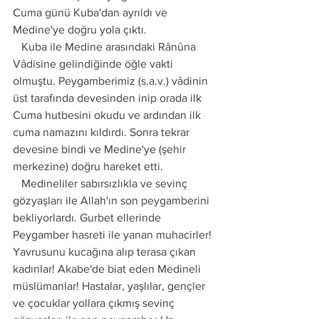
Cuma günü Kuba'dan ayrıldı ve 
Medine'ye doğru yola çıktı.
   Kuba ile Medine arasındaki Rânûna 
Vâdisine gelindiğinde öğle vakti 
olmuştu. Peygamberimiz (s.a.v.) vâdinin 
üst tarafında devesinden inip orada ilk 
Cuma hutbesini okudu ve ardından ilk 
cuma namazını kıldırdı. Sonra tekrar 
devesine bindi ve Medine'ye (şehir 
merkezine) doğru hareket etti.
   Medineliler sabırsızlıkla ve sevinç 
gözyaşları ile Allah'ın son peygamberini 
bekliyorlardı. Gurbet ellerinde 
Peygamber hasreti ile yanan muhacirler! 
Yavrusunu kucağına alıp terasa çıkan 
kadınlar! Akabe'de biat eden Medineli 
müslümanlar! Hastalar, yaşlılar, gençler 
ve çocuklar yollara çıkmış sevinç 