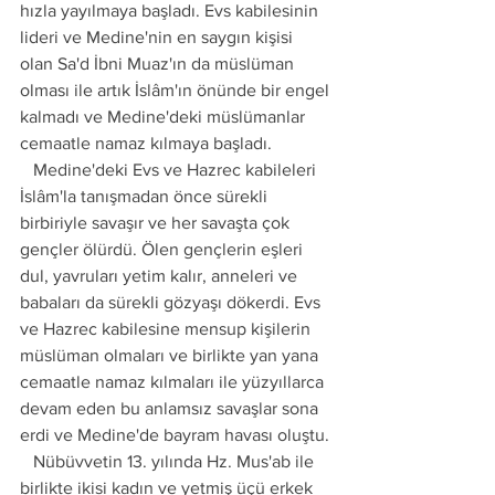
hızla yayılmaya başladı. Evs kabilesinin 
lideri ve Medine'nin en saygın kişisi 
olan Sa'd İbni Muaz'ın da müslüman 
olması ile artık İslâm'ın önünde bir engel 
kalmadı ve Medine'deki müslümanlar 
cemaatle namaz kılmaya başladı.
   Medine'deki Evs ve Hazrec kabileleri 
İslâm'la tanışmadan önce sürekli 
birbiriyle savaşır ve her savaşta çok 
gençler ölürdü. Ölen gençlerin eşleri 
dul, yavruları yetim kalır, anneleri ve 
babaları da sürekli gözyaşı dökerdi. Evs 
ve Hazrec kabilesine mensup kişilerin 
müslüman olmaları ve birlikte yan yana 
cemaatle namaz kılmaları ile yüzyıllarca 
devam eden bu anlamsız savaşlar sona 
erdi ve Medine'de bayram havası oluştu. 
   Nübüvvetin 13. yılında Hz. Mus'ab ile 
birlikte ikisi kadın ve yetmiş üçü erkek 