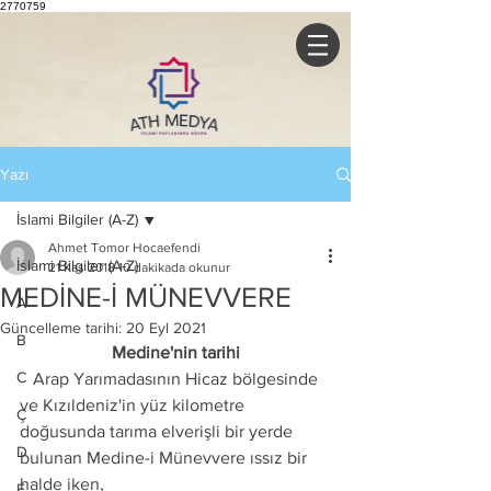
2770759
Yazı
İslami Bilgiler (A-Z)
Ahmet Tomor Hocaefendi
İslami Bilgiler (A-Z)
21 Kas 2018
10 dakikada okunur
MEDİNE-İ MÜNEVVERE
A
Güncelleme tarihi:
20 Eyl 2021
B
Medine'nin tarihi
C
   Arap Yarımadasının Hicaz bölgesinde 
ve Kızıldeniz'in yüz kilometre 
Ç
doğusunda tarıma elverişli bir yerde 
D
bulunan Medine-i Münevvere ıssız bir 
halde iken,
E