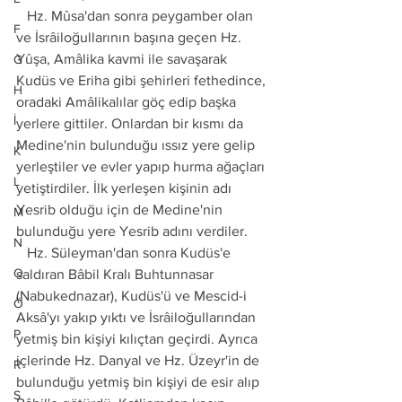
   Hz. Mûsa'dan sonra peygamber olan 
F
ve İsrâiloğullarının başına geçen Hz. 
Yûşa, Amâlika kavmi ile savaşarak 
G
Kudüs ve Eriha gibi şehirleri fethedince, 
H
oradaki Amâlikalılar göç edip başka 
İ
yerlere gittiler. Onlardan bir kısmı da 
Medine'nin bulunduğu ıssız yere gelip 
K
yerleştiler ve evler yapıp hurma ağaçları 
L
yetiştirdiler. İlk yerleşen kişinin adı 
Yesrib olduğu için de Medine'nin 
M
bulunduğu yere Yesrib adını verdiler. 
N
   Hz. Süleyman'dan sonra Kudüs'e 
O
saldıran Bâbil Kralı Buhtunnasar 
(Nabukednazar), Kudüs'ü ve Mescid-i 
Ö
Aksâ'yı yakıp yıktı ve İsrâiloğullarından 
P
yetmiş bin kişiyi kılıçtan geçirdi. Ayrıca 
içlerinde Hz. Danyal ve Hz. Üzeyr'in de 
R
bulunduğu yetmiş bin kişiyi de esir alıp 
S