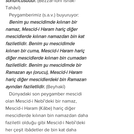
sonuncusudur.
 (Bezzar-İbni İshak-
Tahâvî)
   Peygamberimiz (s.a.v.) buyuruyor:
   Benim şu mescidimde kılınan bir 
namaz, Mescid-i Haram hariç diğer 
mescidlerde kılınan namazdan bin kat 
faziletlidir. Benim şu mescidimde 
kılınan bir cuma, Mescid-i Haram hariç 
diğer mescidlerde kılınan bin cumadan 
faziletlidir. Benim şu mescidimde bir 
Ramazan ayı (orucu), Mescid-i Haram 
hariç diğer mescidlerdeki bin Ramazan 
ayından faziletlidir.
 (Beyhakî) 
   Dünyadaki son peygamber mescidi 
olan Mescid-i Nebî'deki bir namaz, 
Mescid-i Haram (Kâbe) hariç diğer 
mescidlerde kılınan bin namazdan daha 
faziletli olduğu gibi Mescid-i Nebî'deki 
her çeşit ibâdetler de bin kat daha 