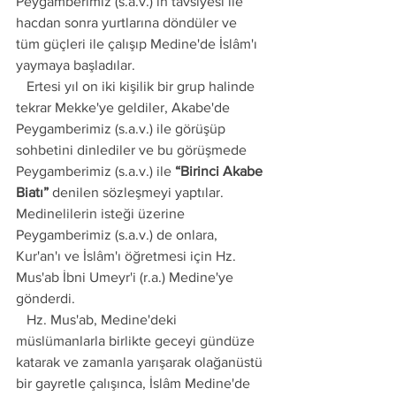
Peygamberimiz (s.a.v.) in tavsiyesi ile 
hacdan sonra yurtlarına döndüler ve 
tüm güçleri ile çalışıp Medine'de İslâm'ı 
yaymaya başladılar.
   Ertesi yıl on iki kişilik bir grup halinde 
tekrar Mekke'ye geldiler, Akabe'de 
Peygamberimiz (s.a.v.) ile görüşüp 
sohbetini dinlediler ve bu görüşmede 
Peygamberimiz (s.a.v.) ile 
“Birinci Akabe 
Biatı”
 denilen sözleşmeyi yaptılar. 
Medinelilerin isteği üzerine 
Peygamberimiz (s.a.v.) de onlara, 
Kur'an'ı ve İslâm'ı öğretmesi için Hz. 
Mus'ab İbni Umeyr'i (r.a.) Medine'ye 
gönderdi.
   Hz. Mus'ab, Medine'deki 
müslümanlarla birlikte geceyi gündüze 
katarak ve zamanla yarışarak olağanüstü 
bir gayretle çalışınca, İslâm Medine'de 