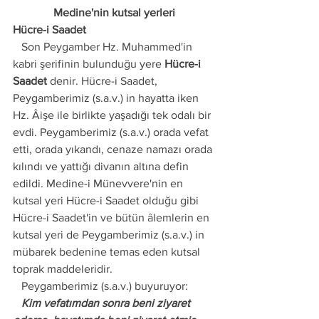
Medine'nin kutsal yerleri
Hücre-i Saadet
   Son Peygamber Hz. Muhammed'in 
kabri şerifinin bulunduğu yere 
Hücre-i 
Saadet
 denir. Hücre-i Saadet, 
Peygamberimiz (s.a.v.) in hayatta iken 
Hz. Âişe ile birlikte yaşadığı tek odalı bir 
evdi. Peygamberimiz (s.a.v.) orada vefat 
etti, orada yıkandı, cenaze namazı orada 
kılındı ve yattığı divanın altına defin 
edildi. Medine-i Münevvere'nin en 
kutsal yeri Hücre-i Saadet olduğu gibi 
Hücre-i Saadet'in ve bütün âlemlerin en 
kutsal yeri de Peygamberimiz (s.a.v.) in 
mübarek bedenine temas eden kutsal 
toprak maddeleridir.
   Peygamberimiz (s.a.v.) buyuruyor:
   Kim vefatımdan sonra beni ziyaret 