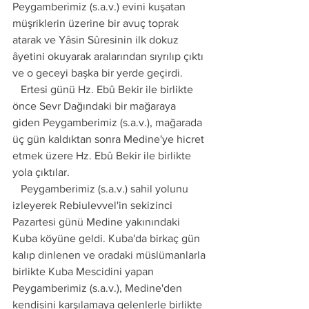
Peygamberimiz (s.a.v.) evini kuşatan 
müşriklerin üzerine bir avuç toprak 
atarak ve Yâsin Sûresinin ilk dokuz 
âyetini okuyarak aralarından sıyrılıp çıktı 
ve o geceyi başka bir yerde geçirdi. 
   Ertesi günü Hz. Ebû Bekir ile birlikte 
önce Sevr Dağındaki bir mağaraya 
giden Peygamberimiz (s.a.v.), mağarada 
üç gün kaldıktan sonra Medine'ye hicret 
etmek üzere Hz. Ebû Bekir ile birlikte 
yola çıktılar.
   Peygamberimiz (s.a.v.) sahil yolunu 
izleyerek Rebiulevvel'in sekizinci 
Pazartesi günü Medine yakınındaki 
Kuba köyüne geldi. Kuba'da birkaç gün 
kalıp dinlenen ve oradaki müslümanlarla 
birlikte Kuba Mescidini yapan 
Peygamberimiz (s.a.v.), Medine'den 
kendisini karşılamaya gelenlerle birlikte 