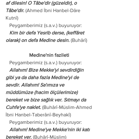
af dilesin! O Tâbe'dir (güzeldir), o 
Tâbe'dir.
 (Ahmed İbni Hanbel-Dâre 
Kutnî)
   Peygamberimiz (s.a.v.) buyuruyor:
   Kim bir defa Yesrib derse, (keffâret 
olarak) on defa Medine desin. 
(Buhârî)
Medine'nin fazileti 
   Peygamberimiz (s.a.v.) buyuruyor: 
   Allahım! Bize Mekke'yi sevdirdiğin 
gibi ya da daha fazla Medine'yi de 
sevdir. Allahım! Sa'ımıza ve 
müddümüze (hacim ölçülerimize) 
bereket ve bize sağlık ver. Sıtmayı da 
Cuhfe'ye naklet.
 (Buhârî-Müslim-Ahmed 
İbni Hanbel-Taberânî-Beyhakî)
   Peygamberimiz (s.a.v.) buyuruyor:
   Allahım! Medine'ye Mekke'nin iki katı 
bereket ver.
 (Buhârî-Müslim) 