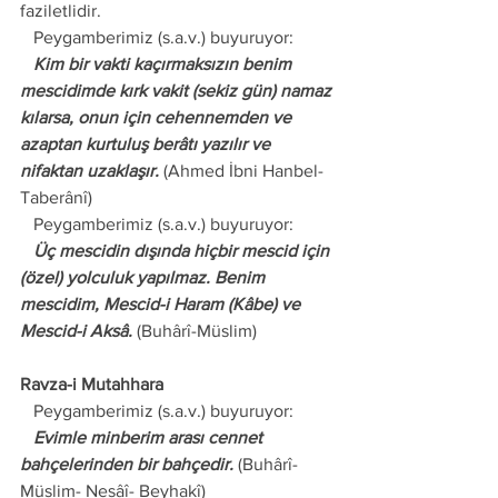
faziletlidir.
   Peygamberimiz (s.a.v.) buyuruyor:
   Kim bir vakti kaçırmaksızın benim 
mescidimde kırk vakit (sekiz gün) namaz 
kılarsa, onun için cehennemden ve 
azaptan kurtuluş berâtı yazılır ve 
nifaktan uzaklaşır.
 (Ahmed İbni Hanbel-
Taberânî)
   Peygamberimiz (s.a.v.) buyuruyor:
   Üç mescidin dışında hiçbir mescid için 
(özel) yolculuk yapılmaz. Benim 
mescidim, Mescid-i Haram (Kâbe) ve 
Mescid-i Aksâ.
 (Buhârî-Müslim)
Ravza-i Mutahhara
   Peygamberimiz (s.a.v.) buyuruyor:
   Evimle minberim arası cennet 
bahçelerinden bir bahçedir.
 (Buhârî- 
Müslim- Nesâî- Beyhakî)