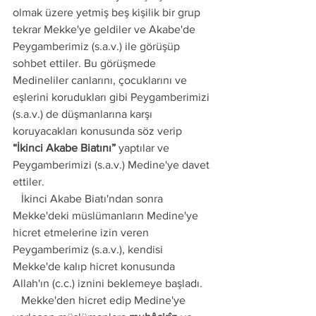
olmak üzere yetmiş beş kişilik bir grup 
tekrar Mekke'ye geldiler ve Akabe'de 
Peygamberimiz (s.a.v.) ile görüşüp 
sohbet ettiler. Bu görüşmede 
Medineliler canlarını, çocuklarını ve 
eşlerini korudukları gibi Peygamberimizi 
(s.a.v.) de düşmanlarına karşı 
koruyacakları konusunda söz verip 
“İkinci Akabe Biatını”
 yaptılar ve 
Peygamberimizi (s.a.v.) Medine'ye davet 
ettiler.
   İkinci Akabe Biatı'ndan sonra 
Mekke'deki müslümanların Medine'ye 
hicret etmelerine izin veren 
Peygamberimiz (s.a.v.), kendisi 
Mekke'de kalıp hicret konusunda 
Allah'ın (c.c.) iznini beklemeye başladı.
   Mekke'den hicret edip Medine'ye 