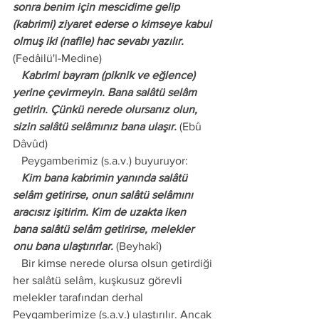
sonra benim için mescidime gelip 
(kabrimi) ziyaret ederse o kimseye kabul 
olmuş iki (nafile) hac sevabı yazılır.
(Fedâilü'l-Medine) 
   Kabrimi bayram (piknik ve eğlence) 
yerine çevirmeyin. Bana salâtü selâm 
getirin. Çünkü nerede olursanız olun, 
sizin salâtü selâmınız bana ulaşır.
 (Ebû 
Dâvûd)
   Peygamberimiz (s.a.v.) buyuruyor:
   Kim bana kabrimin yanında salâtü 
selâm getirirse, onun salâtü selâmını 
aracısız işitirim. Kim de uzakta iken 
bana salâtü selâm getirirse, melekler 
onu bana ulaştırırlar.
 (Beyhakî)
   Bir kimse nerede olursa olsun getirdiği 
her salâtü selâm, kuşkusuz görevli 
melekler tarafından derhal 
Peygamberimize (s.a.v.) ulaştırılır. Ancak 