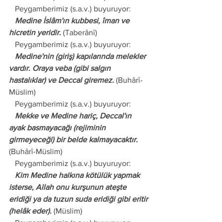
   Peygamberimiz (s.a.v.) buyuruyor:
   Medine İslâm'ın kubbesi, îman ve 
hicretin yeridir.
 (Taberânî)
   Peygamberimiz (s.a.v.) buyuruyor:
   Medine'nin (giriş) kapılarında melekler 
vardır. Oraya veba (gibi salgın 
hastalıklar) ve Deccal giremez.
 (Buhârî-
Müslim)
   Peygamberimiz (s.a.v.) buyuruyor:
   Mekke ve Medine hariç, Deccal'ın 
ayak basmayacağı (rejiminin 
girmeyeceği) bir belde kalmayacaktır.
(Buhârî-Müslim)
   Peygamberimiz (s.a.v.) buyuruyor:
   Kim Medine halkına kötülük yapmak 
isterse, Allah onu kurşunun ateşte 
eridiği ya da tuzun suda eridiği gibi eritir 
(helâk eder).
 (Müslim)