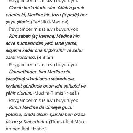
   Peygamberimiz (s.a.v.) buyuruyor:
   Canım kudretinde olan Allah'a yemin 
ederim ki, Medine'nin tozu (toprağı) her 
şeye şifadır.
 (Fedâilü'l-Medine)
   Peygamberimiz (s.a.v.) buyuruyor:
   Kim sabah (aç karnına) Medine'nin 
acve hurmasından yedi tane yerse, 
akşama kadar ona hiçbir sihir ve zehir 
zarar veremez.
 (Buhârî)
   Peygamberimiz (s.a.v.) buyuruyor:
   Ümmetimden kim Medine'nin 
(sıcağına) sıkıntılarına sabrederse, 
kıyâmet gününde onun için şefaatçi ve 
şâhit olurum.
 (Müslim-Tirmizî-Nesâî)
   Peygamberimiz (s.a.v.) buyuruyor:
   Kimin Medine'de ölmeye gücü 
yeterse, orada ölsün. Çünkü ben orada 
ölene şefaat ederim.
 (Tirmizî-İbni Mâce-
Ahmed İbni Hanbel)