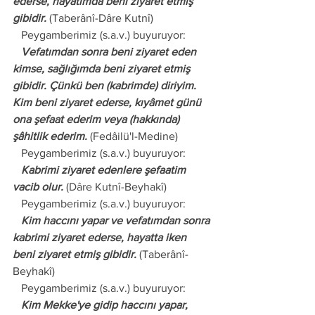
ederse, hayatımda beni ziyaret etmiş 
gibidir.
 (Taberânî-Dâre Kutnî)
   Peygamberimiz (s.a.v.) buyuruyor:
   Vefatımdan sonra beni ziyaret eden 
kimse, sağlığımda beni ziyaret etmiş 
gibidir. Çünkü ben (kabrimde) diriyim. 
Kim beni ziyaret ederse, kıyâmet günü 
ona şefaat ederim veya (hakkında) 
şâhitlik ederim.
 (Fedâilü'l-Medine)
   Peygamberimiz (s.a.v.) buyuruyor:
   Kabrimi ziyaret edenlere şefaatim 
vacib olur.
 (Dâre Kutnî-Beyhakî)
   Peygamberimiz (s.a.v.) buyuruyor:
   Kim haccını yapar ve vefatımdan sonra 
kabrimi ziyaret ederse, hayatta iken 
beni ziyaret etmiş gibidir.
 (Taberânî-
Beyhakî)
   Peygamberimiz (s.a.v.) buyuruyor:
   Kim Mekke'ye gidip haccını yapar, 