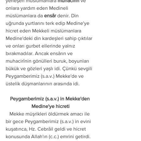
yerleşen müslümanlara 
muhâcirîn
 ve 
onlara yardım eden Medineli 
müslümanlara da 
ensâr
 denir. Din 
uğrunda yurtlarını terk edip Medine'ye 
hicret eden Mekkeli müslümanlara 
Medine'deki din kardeşleri sahip çıktılar 
ve onları gurbet ellerinde yalnız 
bırakmadılar. Ancak ensârın ve 
muhacirînin gönülleri buruk, boyunları 
bükük ve gözleri yaşlı idi. Çünkü sevgili 
Peygamberimiz (s.a.v.) Mekke'de ve 
üstelik düşmanlarının arasında idi.
Peygamberimiz (s.a.v.) in Mekke'den 
Medine'ye hicreti
   Mekke müşrikleri öldürmek amacı ile 
bir gece Peygamberimiz (s.a.v.) in evini 
kuşatınca, Hz. Cebrâil geldi ve hicret 
konusunda Allah'ın (c.c.) emrini getirdi. 