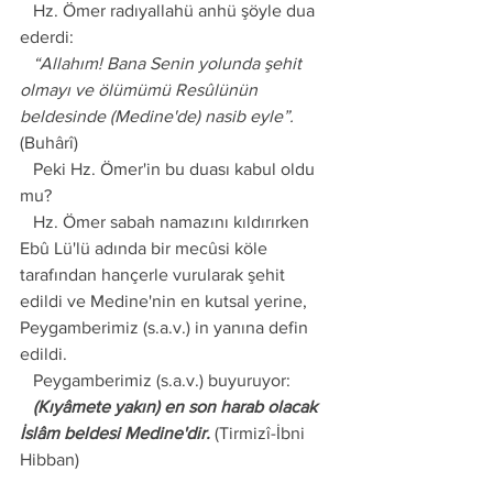
   Hz. Ömer radıyallahü anhü şöyle dua 
ederdi:
   “Allahım! Bana Senin yolunda şehit 
olmayı ve ölümümü Resûlünün 
beldesinde (Medine'de) nasib eyle”.
(Buhârî)
   Peki Hz. Ömer'in bu duası kabul oldu 
mu?
   Hz. Ömer sabah namazını kıldırırken 
Ebû Lü'lü adında bir mecûsi köle 
tarafından hançerle vurularak şehit 
edildi ve Medine'nin en kutsal yerine, 
Peygamberimiz (s.a.v.) in yanına defin 
edildi. 
   Peygamberimiz (s.a.v.) buyuruyor:
   (Kıyâmete yakın) en son harab olacak 
İslâm beldesi Medine'dir.
 (Tirmizî-İbni 
Hibban)