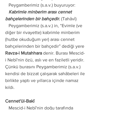
   Peygamberimiz (s.a.v.) buyuruyor:
   Kabrimle minberim arası cennet 
bahçelerinden bir bahçedir.
 (Tahâvî)
   Peygamberimiz (s.a.v.) in, “Evimle (ve 
diğer bir rivayette) kabrimle minberim 
(hutbe okuduğum yer) arası cennet 
bahçelerinden bir bahçedir” dediği yere 
Ravza-i Mutahhara
 denir. Burası Mescid-
i Nebî'nin özü, aslı ve en faziletli yeridir. 
Çünkü burasını Peygamberimiz (s.a.v.) 
kendisi de bizzat çalışarak sahâbeleri ile 
birlikte yaptı ve yıllarca içinde namaz 
kıldı.
Cennet'ül-Bakî
   Mescid-i Nebî'nin doğu tarafında 
bulunan Medine kabristanlığına 
Cennet'ül-Bakî
 denir. Buraya ilk 