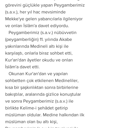
görevini güçlükle yapan Peygamberimiz 
(s.a.v.), her yıl hac mevsiminde 
Mekke'ye gelen yabancılarla ilgileniyor 
ve onları İslâm'a davet ediyordu. 
   Peygamberimiz (s.a.v.) nübüvvetin 
(peygamberliğin) 11. yılında Akabe 
yakınlarında Medineli altı kişi ile 
karşılaştı, onlarla biraz sohbet etti, 
Kur'an'dan âyetler okudu ve onları 
İslâm'a davet etti.
   Okunan Kur'an'dan ve yapılan 
sohbetten çok etkilenen Medineliler, 
kısa bir şaşkınlıktan sonra birbirlerine 
bakıştılar, aralarında gizlice konuştular 
ve sonra Peygamberimiz (s.a.v.) ile 
birlikte Kelime-i şehâdet getirip 
müslüman oldular. Medine halkından ilk 
müslüman olan bu altı kişi, 