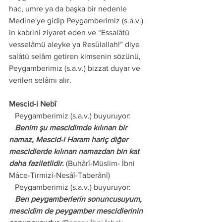
hac, umre ya da başka bir nedenle 
Medine'ye gidip Peygamberimiz (s.a.v.) 
in kabrini ziyaret eden ve “Essalâtü 
vesselâmü aleyke ya Resûlallah!” diye 
salâtü selâm getiren kimsenin sözünü, 
Peygamberimiz (s.a.v.) bizzat duyar ve 
verilen selâmı alır.
Mescid-i Nebî
   Peygamberimiz (s.a.v.) buyuruyor:
   Benim şu mescidimde kılınan bir 
namaz, Mescid-i Haram hariç diğer 
mescidlerde kılınan namazdan bin kat 
daha faziletlidir.
 (Buhârî-Müslim- İbni 
Mâce-Tirmizî-Nesâî-Taberânî)
   Peygamberimiz (s.a.v.) buyuruyor:
   Ben peygamberlerin sonuncusuyum, 
mescidim de peygamber mescidlerinin 