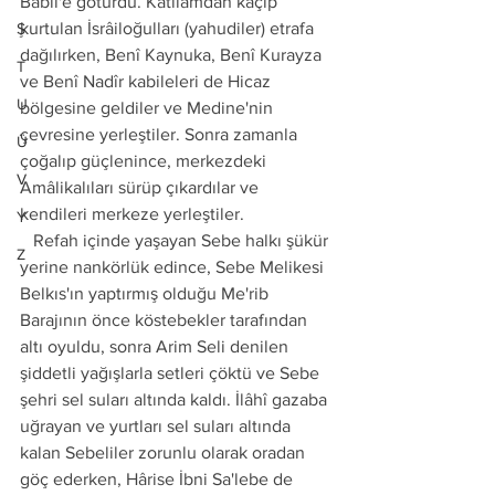
Bâbil'e götürdü. Katliamdan kaçıp 
kurtulan İsrâiloğulları (yahudiler) etrafa 
Ş
dağılırken, Benî Kaynuka, Benî Kurayza 
T
ve Benî Nadîr kabileleri de Hicaz 
U
bölgesine geldiler ve Medine'nin 
çevresine yerleştiler. Sonra zamanla 
Ü
çoğalıp güçlenince, merkezdeki 
V
Amâlikalıları sürüp çıkardılar ve 
kendileri merkeze yerleştiler. 
Y
   Refah içinde yaşayan Sebe halkı şükür 
Z
yerine nankörlük edince, Sebe Melikesi 
Belkıs'ın yaptırmış olduğu Me'rib 
Barajının önce köstebekler tarafından 
altı oyuldu, sonra Arim Seli denilen 
şiddetli yağışlarla setleri çöktü ve Sebe 
şehri sel suları altında kaldı. İlâhî gazaba 
uğrayan ve yurtları sel suları altında 
kalan Sebeliler zorunlu olarak oradan 
göç ederken, Hârise İbni Sa'lebe de 