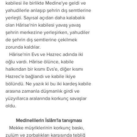
kabilesi ile birlikte Medine'ye geldi ve 
yahudilerle anlaşıp şehrin dış semtlerine 
yerleşti. Sayısal açıdan daha kalabalık 
olan Hârise'nin kabilesi yavaş yavaş 
şehrin merkezine yerleşirken, yahudiler 
de şehrin dış semtlerine çekilmek 
zorunda kaldılar.
   Hârise'nin Evs ve Hazrec adında iki 
oğlu vardı. Hârise ölünce, kabile 
halkından bir kısmı Evs'e, diğer kısmı 
Hazrec'e bağlandı ve kabile ikiye 
bölündü. Ne yazık ki bu iki kardeş kabile 
arasına zamanla düşmanlık girdi ve 
yüzyıllarca aralarında korkunç savaşlar 
oldu.
Medinelilerin İslâm'la tanışması
   Mekke müşriklerinin korkunç baskı, 
zulüm ve zorbalıkları karşısında tebliğ 