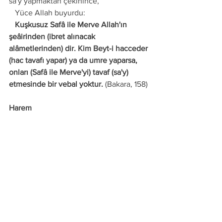
sa'y yapmaktan çekinince,
   Yüce Allah buyurdu:
   Kuşkusuz Safâ ile Merve Allah'ın 
şeâirinden (ibret alınacak 
alâmetlerinden) dir. Kim Beyt-i hacceder 
(hac tavafı yapar) ya da umre yaparsa, 
onları (Safâ ile Merve'yi) tavaf (sa'y) 
etmesinde bir vebal yoktur.
 (Bakara, 158)
Harem
   Mekke-i Mükerreme ve çevresinde 
kendiliğinden yetişen ağaçların 
kesilmesi, kendiliğinden yetişen 
bitkilerin, dikenlerin koparılması ve 
hayvanların avlanması yasak olan 
bölgeye 
Harem
 denir. Mekke hareminin 
sınırlarını Hz. İbrahim işaretledi ve belirli 
yerlere taşlar dikti. 