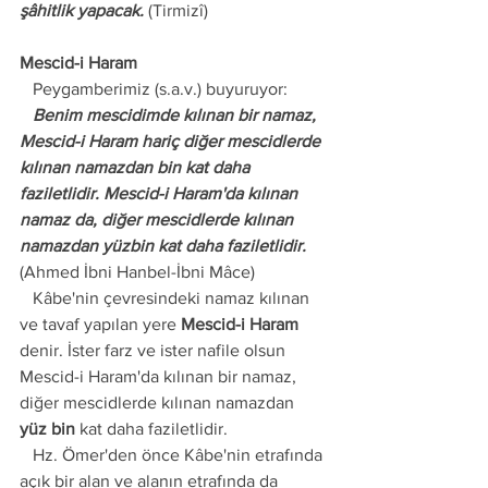
şâhitlik yapacak.
 (Tirmizî)
Mescid-i Haram
   Peygamberimiz (s.a.v.) buyuruyor:
   Benim mescidimde kılınan bir namaz, 
Mescid-i Haram hariç diğer mescidlerde 
kılınan namazdan bin kat daha 
faziletlidir. Mescid-i Haram'da kılınan 
namaz da, diğer mescidlerde kılınan 
namazdan yüzbin kat daha faziletlidir.
(Ahmed İbni Hanbel-İbni Mâce)
   Kâbe'nin çevresindeki namaz kılınan 
ve tavaf yapılan yere 
Mescid-i Haram
denir. İster farz ve ister nafile olsun 
Mescid-i Haram'da kılınan bir namaz, 
diğer mescidlerde kılınan namazdan 
yüz bin
 kat daha faziletlidir. 
   Hz. Ömer'den önce Kâbe'nin etrafında 
açık bir alan ve alanın etrafında da 