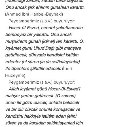
(indirildiği zaman) kardan daha beyazdı. 
Onu ancak şirk ehlinin günahları kararttı.
(Ahmed İbni Hanbel-Beyhakî)
   Peygamberimiz (s.a.v.) buyuruyor:
   Hacer-ül-Esved, cennet yakutlarından 
bembeyaz bir yakuttu. Onu ancak 
müşriklerin günah (kâr el) leri kararttı. O, 
kıyâmet günü Uhud Dağı gibi mahşere 
getirilecek, dünyada kendisini istilâm 
edenler (el süren ya da selâmlayanlar) 
ile öpenlere şâhitlik edecek.
 (İbn-i 
Huzeyme)
   Peygamberimiz (s.a.v.) buyuruyor:
   Allah kıyâmet günü Hacer-ül-Esved'i 
mahşer yerine getirecek. (O zaman) 
onun iki gözü olacak, onlarla bakacak 
ve bir dili olacak onunla konuşacak ve 
kendisini hakkıyla istilâm eden (elini 
süren ya da karşıdan selâmlayanlar) için 