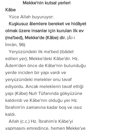
Mekke'nin kutsal yerleri
Kâbe
   Yüce Allah buyuruyor:
   Kuşkusuz âlemlere bereket ve hidâyet 
olmak üzere insanlar için kurulan ilk ev 
(ma'bed), Mekke'de (Kâbe) dir.
 (Âl-i 
İmrân, 96)
   Yeryüzündeki ilk ma'bed (ibâdet 
edilen yer), Mekke'deki Kâbe'dir. Hz. 
Âdem'den önce de Kâbe'nin bulunduğu 
yerde inciden bir yapı vardı ve 
yeryüzündeki melekler onu tavaf 
ediyordu. Ancak meleklerin tavaf ettiği 
yapı (Kâbe) Nuh Tûfanında gökyüzüne 
kaldırıldı ve Kâbe'nin olduğu yer Hz. 
İbrahim'in zamanına kadar boş ve ıssız 
kaldı.
   Allah (c.c.) Hz. İbrahim'e Kâbe'yi 
yapmasını emredince, hemen Mekke'ye 