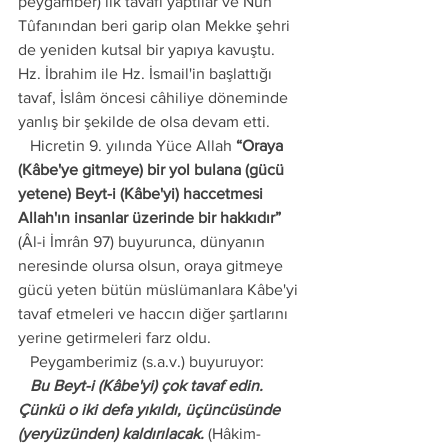
peygamber) ilk tavafı yaptılar ve Nuh 
Tûfanından beri garip olan Mekke şehri 
de yeniden kutsal bir yapıya kavuştu. 
Hz. İbrahim ile Hz. İsmail'in başlattığı 
tavaf, İslâm öncesi câhiliye döneminde 
yanlış bir şekilde de olsa devam etti.
   Hicretin 9. yılında Yüce Allah 
“Oraya 
(Kâbe'ye gitmeye) bir yol bulana (gücü 
yetene) Beyt-i (Kâbe'yi) haccetmesi 
Allah'ın insanlar üzerinde bir hakkıdır”
(Âl-i İmrân 97) buyurunca, dünyanın 
neresinde olursa olsun, oraya gitmeye 
gücü yeten bütün müslümanlara Kâbe'yi 
tavaf etmeleri ve haccın diğer şartlarını 
yerine getirmeleri farz oldu.
   Peygamberimiz (s.a.v.) buyuruyor:
   Bu Beyt-i (Kâbe'yi) çok tavaf edin. 
Çünkü o iki defa yıkıldı, üçüncüsünde 
(yeryüzünden) kaldırılacak.
 (Hâkim-