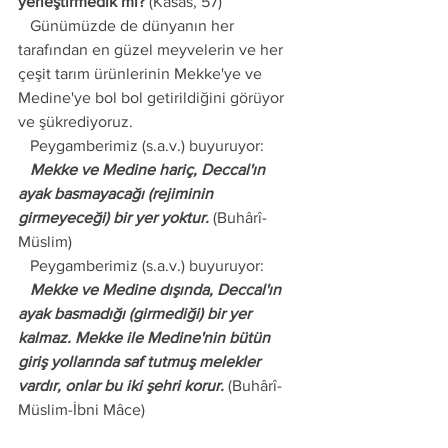
yerleştirmedik mi?
 (Kasas, 57)
   Günümüzde de dünyanın her 
tarafından en güzel meyvelerin ve her 
çeşit tarım ürünlerinin Mekke'ye ve 
Medine'ye bol bol getirildiğini görüyor 
ve şükrediyoruz.
   Peygamberimiz (s.a.v.) buyuruyor:
   Mekke ve Medine hariç, Deccal'ın 
ayak basmayacağı (rejiminin 
girmeyeceği) bir yer yoktur.
 (Buhârî-
Müslim)
   Peygamberimiz (s.a.v.) buyuruyor:
   Mekke ve Medine dışında, Deccal'ın 
ayak basmadığı (girmediği) bir yer 
kalmaz. Mekke ile Medine'nin bütün 
giriş yollarında saf tutmuş melekler 
vardır, onlar bu iki şehri korur.
 (Buhârî-
Müslim-İbni Mâce)