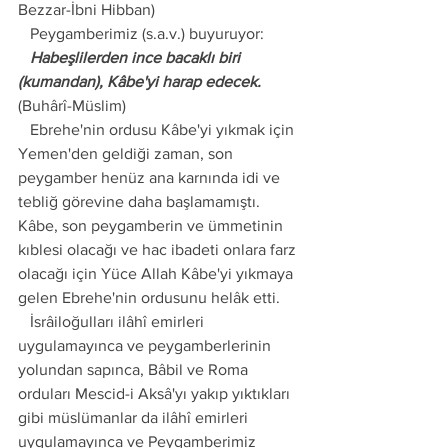
Bezzar-İbni Hibban)
   Peygamberimiz (s.a.v.) buyuruyor:
   Habeşlilerden ince bacaklı biri 
(kumandan), Kâbe'yi harap edecek.
(Buhârî-Müslim)
   Ebrehe'nin ordusu Kâbe'yi yıkmak için 
Yemen'den geldiği zaman, son 
peygamber henüz ana karnında idi ve 
tebliğ görevine daha başlamamıştı. 
Kâbe, son peygamberin ve ümmetinin 
kıblesi olacağı ve hac ibadeti onlara farz 
olacağı için Yüce Allah Kâbe'yi yıkmaya 
gelen Ebrehe'nin ordusunu helâk etti.
   İsrâiloğulları ilâhî emirleri 
uygulamayınca ve peygamberlerinin 
yolundan sapınca, Bâbil ve Roma 
orduları Mescid-i Aksâ'yı yakıp yıktıkları 
gibi müslümanlar da ilâhî emirleri 
uygulamayınca ve Peygamberimiz 