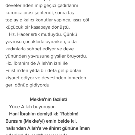
develerinden inip geçici çadırlarını 
kurunca orası şenlendi, sonra taş 
toplayıp kalıcı konutlar yapınca, ıssız çöl 
küçücük bir kasabaya dönüştü.
   Hz. Hacer artık mutluydu. Çünkü 
yavrusu çocuklarla oynarken, o da 
kadınlarla sohbet ediyor ve deve 
yününden yavrusuna giysiler örüyordu. 
Hz. İbrahim de Allah'ın izni ile 
Filistin'den yılda bir defa gelip onları 
ziyaret ediyor ve devesinden inmeden 
geri dönüp gidiyordu.
Mekke'nin fazileti
   Yüce Allah buyuruyor:
   Hani İbrahim demişti ki: “Rabbim! 
Burasını (Mekke'yi) emin belde kıl, 
halkından Allah'a ve âhiret gününe îman 