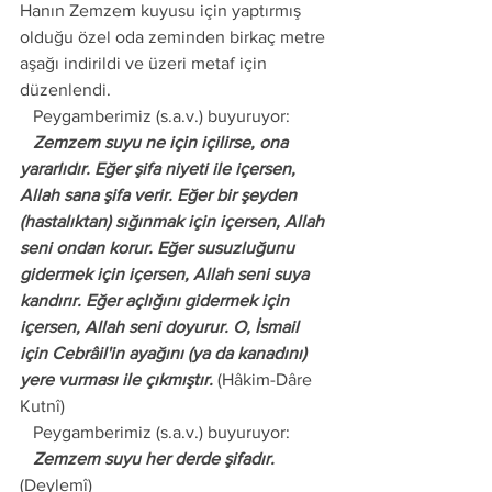
Hanın Zemzem kuyusu için yaptırmış 
olduğu özel oda zeminden birkaç metre 
aşağı indirildi ve üzeri metaf için 
düzenlendi. 
   Peygamberimiz (s.a.v.) buyuruyor:
   Zemzem suyu ne için içilirse, ona 
yararlıdır. Eğer şifa niyeti ile içersen, 
Allah sana şifa verir. Eğer bir şeyden 
(hastalıktan) sığınmak için içersen, Allah 
seni ondan korur. Eğer susuzluğunu 
gidermek için içersen, Allah seni suya 
kandırır. Eğer açlığını gidermek için 
içersen, Allah seni doyurur. O, İsmail 
için Cebrâil'in ayağını (ya da kanadını) 
yere vurması ile çıkmıştır.
 (Hâkim-Dâre 
Kutnî)
   Peygamberimiz (s.a.v.) buyuruyor:
   Zemzem suyu her derde şifadır.
(Deylemî)