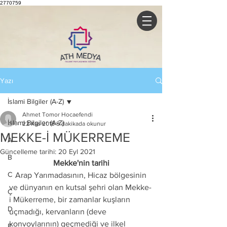
2770759
Yazı
İslami Bilgiler (A-Z)
Ahmet Tomor Hocaefendi
İslami Bilgiler (A-Z)
22 Kas 2018
8 dakikada okunur
MEKKE-İ MÜKERREME
A
Güncelleme tarihi:
20 Eyl 2021
B
Mekke'nin tarihi
C
   Arap Yarımadasının, Hicaz bölgesinin 
ve dünyanın en kutsal şehri olan Mekke-
Ç
i Mükerreme, bir zamanlar kuşların 
D
uçmadığı, kervanların (deve 
konvoylarının) geçmediği ve ilkel 
E