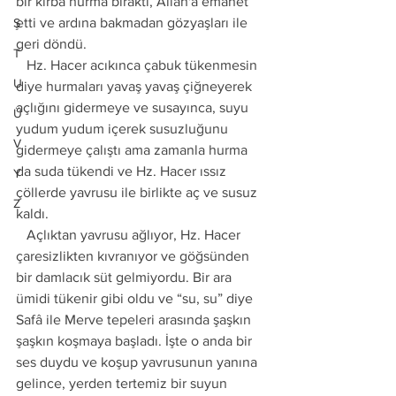
bir kırba hurma bıraktı, Allah'a emanet 
etti ve ardına bakmadan gözyaşları ile 
Ş
geri döndü.
T
   Hz. Hacer acıkınca çabuk tükenmesin 
U
diye hurmaları yavaş yavaş çiğneyerek 
açlığını gidermeye ve susayınca, suyu 
Ü
yudum yudum içerek susuzluğunu 
V
gidermeye çalıştı ama zamanla hurma 
da suda tükendi ve Hz. Hacer ıssız 
Y
çöllerde yavrusu ile birlikte aç ve susuz 
Z
kaldı.
   Açlıktan yavrusu ağlıyor, Hz. Hacer 
çaresizlikten kıvranıyor ve göğsünden 
bir damlacık süt gelmiyordu. Bir ara 
ümidi tükenir gibi oldu ve “su, su” diye 
Safâ ile Merve tepeleri arasında şaşkın 
şaşkın koşmaya başladı. İşte o anda bir 
ses duydu ve koşup yavrusunun yanına 
gelince, yerden tertemiz bir suyun 