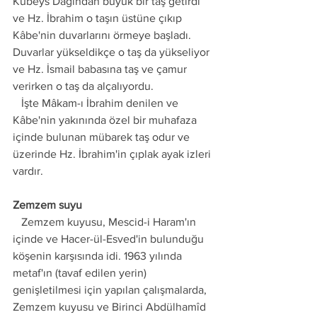
Kubeys Dağından büyük bir taş getirdi 
ve Hz. İbrahim o taşın üstüne çıkıp 
Kâbe'nin duvarlarını örmeye başladı. 
Duvarlar yükseldikçe o taş da yükseliyor 
ve Hz. İsmail babasına taş ve çamur 
verirken o taş da alçalıyordu.
   İşte Mâkam-ı İbrahim denilen ve 
Kâbe'nin yakınında özel bir muhafaza 
içinde bulunan mübarek taş odur ve 
üzerinde Hz. İbrahim'in çıplak ayak izleri 
vardır.
Zemzem suyu
   Zemzem kuyusu, Mescid-i Haram'ın 
içinde ve Hacer-ül-Esved'in bulunduğu 
köşenin karşısında idi. 1963 yılında 
metaf'ın (tavaf edilen yerin) 
genişletilmesi için yapılan çalışmalarda, 
Zemzem kuyusu ve Birinci Abdülhamîd 