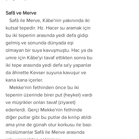
Safâ ve Merve
   Safâ ile Merve, Kâbe'nin yakınında iki 
kutsal tepedir. Hz. Hacer su aramak için 
bu iki tepenin arasında yedi defa gidip 
gelmiş ve sonunda dünyada eşi 
olmayan bir suya kavuşmuştu. Hac ya da 
umre için Kâbe'yi tavaf ettikten sonra bu 
iki tepe arasında yedi defa sa'y yapanlar 
da âhirette Kevser suyuna kavuşur ve 
kana kana içerler. 
   Mekke'nin fethinden önce bu iki 
tepenin üzerinde birer put (heykel) vardı 
ve müşrikler onları tavaf (ziyaret) 
ederlerdi. Gerçi Mekke'nin fethinde 
diğer putlar gibi bu putlar da kırılıp atıldı 
ama yine de günah olur korkusu ile bazı 
müslümanlar Safâ ile Merve arasında 