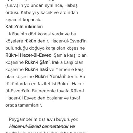
(s.a.v.) in yolundan ayrılınca, Habeş 
ordusu Kâbe'yi yıkacak ve ardından 
kıyâmet kopacak.
Kâbe'nin rükünları
   Kâbe'nin dört köşesi vardır ve bu 
köşelere 
rükün
 denir. Hacer-ül-Esved'in 
bulunduğu doğuya karşı olan köşesine 
Rükn-i Hacer-ül-Esved
, Şam'a karşı olan 
köşesine 
Rükn-i Şâmî
, Irak'a karşı olan 
köşesine 
Rükn-i Irakî
 ve Yemen'e karşı 
olan köşesine 
Rükn-i Yemânî
 denir. Bu 
rükünlardan en faziletlisi Rükn-i Hacer-
ül-Esved'dir. Bu nedenle tavafa Rükn-i 
Hacer-ül Esved'den başlanır ve tavaf 
orada tamamlanır.
   Peygamberimiz (s.a.v.) buyuruyor:
   Hacer-ül-Esved cennettendir ve 