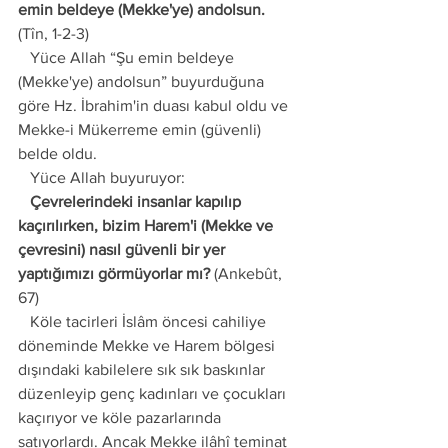
emin beldeye (Mekke'ye) andolsun.
(Tîn, 1-2-3)
   Yüce Allah “Şu emin beldeye 
(Mekke'ye) andolsun” buyurduğuna 
göre Hz. İbrahim'in duası kabul oldu ve 
Mekke-i Mükerreme emin (güvenli) 
belde oldu.
   Yüce Allah buyuruyor:
   Çevrelerindeki insanlar kapılıp 
kaçırılırken, bizim Harem'i (Mekke ve 
çevresini) nasıl güvenli bir yer 
yaptığımızı görmüyorlar mı?
 (Ankebût, 
67)
   Köle tacirleri İslâm öncesi cahiliye 
döneminde Mekke ve Harem bölgesi 
dışındaki kabilelere sık sık baskınlar 
düzenleyip genç kadınları ve çocukları 
kaçırıyor ve köle pazarlarında 
satıyorlardı. Ancak Mekke ilâhî teminat 