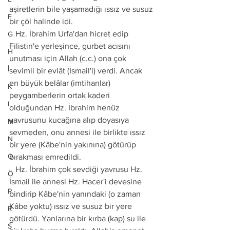
aşiretlerin bile yaşamadığı ıssız ve susuz 
F
bir çöl halinde idi.
   Hz. İbrahim Urfa'dan hicret edip 
G
Filistin'e yerleşince, gurbet acısını 
H
unutması için Allah (c.c.) ona çok 
İ
sevimli bir evlât (İsmail'i) verdi. Ancak 
en büyük belâlar (imtihanlar) 
K
peygamberlerin ortak kaderi 
L
olduğundan Hz. İbrahim henüz 
yavrusunu kucağına alıp doyasıya 
M
sevmeden, onu annesi ile birlikte ıssız 
N
bir yere (Kâbe'nin yakınına) götürüp 
O
bırakması emredildi.
   Hz. İbrahim çok sevdiği yavrusu Hz. 
Ö
İsmail ile annesi Hz. Hacer'i devesine 
P
bindirip Kâbe'nin yanındaki (o zaman 
Kâbe yoktu) ıssız ve susuz bir yere 
R
götürdü. Yanlarına bir kırba (kap) su ile 
S