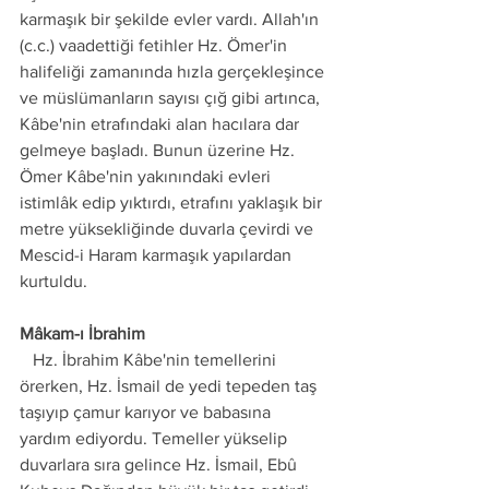
karmaşık bir şekilde evler vardı. Allah'ın 
(c.c.) vaadettiği fetihler Hz. Ömer'in 
halifeliği zamanında hızla gerçekleşince 
ve müslümanların sayısı çığ gibi artınca, 
Kâbe'nin etrafındaki alan hacılara dar 
gelmeye başladı. Bunun üzerine Hz. 
Ömer Kâbe'nin yakınındaki evleri 
istimlâk edip yıktırdı, etrafını yaklaşık bir 
metre yüksekliğinde duvarla çevirdi ve 
Mescid-i Haram karmaşık yapılardan 
kurtuldu.
Mâkam-ı İbrahim 
   Hz. İbrahim Kâbe'nin temellerini 
örerken, Hz. İsmail de yedi tepeden taş 
taşıyıp çamur karıyor ve babasına 
yardım ediyordu. Temeller yükselip 
duvarlara sıra gelince Hz. İsmail, Ebû 