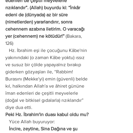
edenleri de çeşitli meyvelerle 
rızıklandır”. (Allah) buyurdu ki: “İnkâr 
edeni de (dünyada) az bir süre 
(nimetlerden) yararlandırır, sonra 
cehennem azabına iletirim. O varacağı 
yer (cehennem) ne kötüdür!”
 (Bakara, 
126)
   Hz. İbrahim eşi ile çocuğunu Kâbe'nin 
yakınındaki (o zaman Kâbe yoktu) ıssız 
ve susuz bir çölde yapayalnız bırakıp 
giderken gözyaşları ile, “Rabbim! 
Burasını (Mekke'yi) emin (güvenli) belde 
kıl, halkından Allah'a ve âhiret gününe 
îman edenleri de çeşitli meyvelerle 
(doğal ve bitkisel gıdalarla) rızıklandır” 
diye dua etti.
Peki Hz. İbrahim'in duası kabul oldu mu?
   Yüce Allah buyuruyor:
   İncire, zeytine, Sina Dağına ve şu 