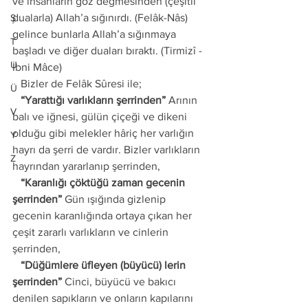
ve insanların göz değmesinden (çeşitli 
dualarla) Allah’a sığınırdı. (Felâk-Nâs) 
Ş
gelince bunlarla Allah’a sığınmaya 
T
başladı ve diğer duaları bıraktı. (Tirmizî - 
U
İbni Mâce) 
   Bizler de Felâk Sûresi ile;
Ü
   “Yarattığı varlıkların şerrinden”
 Arının 
V
balı ve iğnesi, gülün çiçeği ve dikeni 
olduğu gibi melekler hâriç her varlığın 
Y
hayrı da şerri de vardır. Bizler varlıkların 
Z
hayrından yararlanıp şerrinden,
   “Karanlığı çöktüğü zaman gecenin 
şerrinden”
 Gün ışığında gizlenip 
gecenin karanlığında ortaya çıkan her 
çeşit zararlı varlıkların ve cinlerin 
şerrinden, 
   “Düğümlere üfleyen (büyücü) lerin 
şerrinden”
 Cinci, büyücü ve bakıcı 
denilen sapıkların ve onların kapılarını 