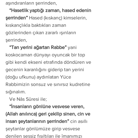
aşındıranların şerrinden, 
   “Hasetlik yaptığı zaman, hased edenin 
şerrinden”
 Hased (kıskanç) kimselerin, 
kıskançlıkla baktıkları zaman 
gözlerinden çıkan zararlı ışınların 
şerrinden, 
   “Tan yerini ağartan Rabbe”
 yani 
koskocaman dünyayı oyuncak bir top 
gibi kendi ekseni etrafında döndüren ve 
gecenin karanlığını giderip tan yerini 
(doğu ufkunu) aydınlatan Yüce 
Rabbimizin sonsuz ve sınırsız kudretine 
sığınalım. 
   Ve Nâs Sûresi ile;
   “İnsanların gönlüne vesvese veren, 
(Allah anılınca) geri çekilip sinen, cin ve 
insan şeytanlarının şerrinden” 
cin asıllı 
şeytanlar gönlümüze girip vesvese 
denilen sessiz fısıltıları ile îmanımızı 