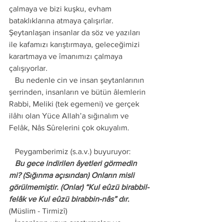
çalmaya ve bizi kuşku, evham 
bataklıklarına atmaya çalışırlar. 
Şeytanlaşan insanlar da söz ve yazıları 
ile kafamızı karıştırmaya, geleceğimizi 
karartmaya ve îmanımızı çalmaya 
çalışıyorlar.
   Bu nedenle cin ve insan şeytanlarının 
şerrinden, insanların ve bütün âlemlerin 
Rabbi, Meliki (tek egemeni) ve gerçek 
ilâhı olan Yüce Allah’a sığınalım ve 
Felâk, Nâs Sûrelerini çok okuyalım. 
   Peygamberimiz (s.a.v.) buyuruyor: 
   Bu gece indirilen âyetleri görmedin 
mi? (Sığınma açısından) Onların misli 
görülmemiştir. (Onlar) “Kul eûzü birabbil-
felâk ve Kul eûzü birabbin-nâs” dır.
(Müslim - Tirmizî) 