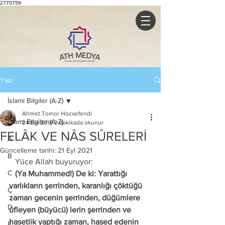
2770759
Yazı
İslami Bilgiler (A-Z)
Ahmet Tomor Hocaefendi
İslami Bilgiler (A-Z)
24 Eki 2018
2 dakikada okunur
FELÂK VE NÂS SÛRELERİ
A
Güncelleme tarihi:
21 Eyl 2021
B
   Yüce Allah buyuruyor: 
C
   (Ya Muhammed!) De ki: Yarattığı 
varlıkların şerrinden, karanlığı çöktüğü 
Ç
zaman gecenin şerrinden, düğümlere 
D
üfleyen (büyücü) lerin şerrinden ve 
hasetlik yaptığı zaman, hased edenin 
E