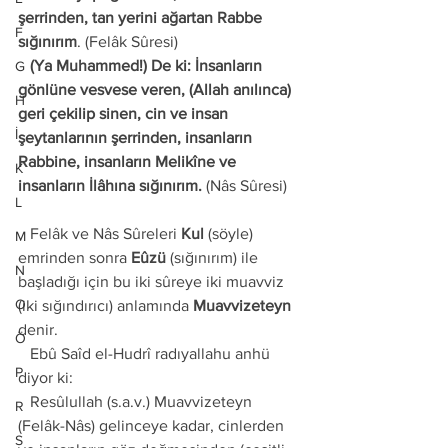
şerrinden, tan yerini ağartan Rabbe 
F
sığınırım
. (Felâk Sûresi) 
   (Ya Muhammed!) De ki: İnsanların 
G
gönlüne vesvese veren, (Allah anılınca) 
H
geri çekilip sinen, cin ve insan 
İ
şeytanlarının şerrinden, insanların 
Rabbine, insanların Melikîne ve 
K
insanların İlâhına sığınırım.
 (Nâs Sûresi) 
L
   Felâk ve Nâs Sûreleri 
Kul
 (söyle) 
M
emrinden sonra 
Eûzü 
(sığınırım) ile 
N
başladığı için bu iki sûreye iki muavviz 
O
(iki sığındırıcı) anlamında 
Muavvizeteyn
denir. 
Ö
   Ebû Saîd el-Hudrî radıyallahu anhü 
P
diyor ki: 
   Resûlullah (s.a.v.) Muavvizeteyn 
R
(Felâk-Nâs) gelinceye kadar, cinlerden 
S