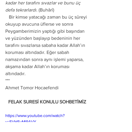
kadar her tarafını sıvazlar ve bunu üç 
defa tekrarlardı.
 (Buhârî) 
   Bir kimse yatacağı zaman bu üç sûreyi 
okuyup avucuna üflerse ve sonra 
Peygamberimizin yaptığı gibi başından 
ve yüzünden başlayıp bedeninin her 
tarafını sıvazlarsa sabaha kadar Allah’ın 
koruması altındadır. Eğer sabah 
namazından sonra aynı işlemi yaparsa, 
akşama kadar Allah’ın koruması 
altındadır.  
***
Ahmet Tomor Hocaefendi
FELAK SURESİ KONULU SOHBETİMİZ
https://www.youtube.com/watch?
v=FVHEvMl9AVY