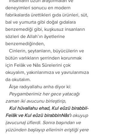
   İnsanların uzun araştırmaları ve 
deneyimleri sonucu en modern 
fabrikalarda ürettikleri gıda ürünleri, süt, 
bal ve yumurta gibi doğal gıdalara 
benzemediği gibi, kuşkusuz insanların 
sözleri de Allah’ın âyetlerine 
benzemediğinden, 
   Cinlerin, şeytanların, büyücülerin ve 
bütün varlıkların şerrinden korunmak 
için Felâk ve Nâs Sûrelerini çok 
okuyalım, yakınlarımıza ve yavrularımıza 
da okutalım. 
   Âişe radıyallahu anha diyor ki: 
   Peygamberimiz her gece yatacağı 
zaman iki avucunu birleştirip, 
   Kul hüvallahu ehad, Kul eûzü birabbil-
Felâk ve Kul eûzü birabbinNâs’ı 
okuyup 
(avucuna) üflerdi. Sonra başından ve 
yüzünden başlayıp ellerinin eriştiği yere 