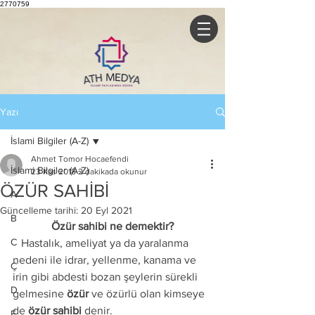
2770759
Yazı
İslami Bilgiler (A-Z)
Ahmet Tomor Hocaefendi
İslami Bilgiler (A-Z)
23 Kas 2018
2 dakikada okunur
ÖZÜR SAHİBİ
A
Güncelleme tarihi:
20 Eyl 2021
B
Özür sahibi ne demektir?
C
   Hastalık, ameliyat ya da yaralanma 
nedeni ile idrar, yellenme, kanama ve 
Ç
irin gibi abdesti bozan şeylerin sürekli 
D
gelmesine 
özür
 ve özürlü olan kimseye 
de 
özür sahibi
 denir.
E