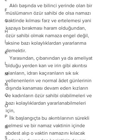
   Aklı başında ve bilinci yerinde olan bir 
F
müslümanın özür sahibi de olsa namazı 
vaktinde kılması farz ve ertelemesi yani 
G
kazaya bırakması haram olduğundan, 
H
özür sahibi olmak namaza engel değil, 
İ
aksine bazı kolaylıklardan yararlanma 
demektir.
K
   Yarasından, çıbanından ya da ameliyat 
L
olduğu yerden kan ve irin gibi akıntısı 
olanların, idrarı kaçıranların sık sık 
M
yellenenlerin ve normal âdet günlerinin 
N
dışında kanaması devam eden kızların 
O
ve kadınların özür sahibi olabilmeleri ve 
bazı kolaylıklardan yararlanabilmeleri 
Ö
için,
P
   İlk başlangıçta bu akıntılarının sürekli 
gelmesi ve bir namaz vaktinin içinde 
R
abdest alıp o vaktin namazını kılacak 
S