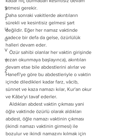
kadar hiç durmadan kesintisiz devam 
etmesi gerekir.
Ş
Daha sonraki vakitlerde akıntıların 
T
sürekli ve kesintisiz gelmesi şart 
U
değildir. Eğer her namaz vaktinde 
sadece bir defa da gelse, özürlülük 
Ü
halleri devam eder.
V
   Özür sahibi olanlar her vaktin girişinde 
(ezan okunmaya başlayınca), akıntıları 
Y
devam etse bile abdestlerini alırlar ve 
Z
Hanefî'ye göre bu abdestleriyle o vaktin 
içinde diledikleri kadar farz, vâcib, 
sünnet ve kaza namazı kılar, Kur'an okur 
ve Kâbe'yi tavaf ederler.
   Aldıkları abdest vaktin çıkması yani 
öğle vaktinde özürlü olarak aldıkları 
abdest, öğle namazı vaktinin çıkması 
(ikindi namazı vaktinin girmesi) ile 
bozulur ve ikindi namazını kılmak için 