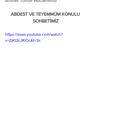
Ahmet Tomor Hocaefendi
ABDEST VE TEYEMMÜM KONULU 
SOHBETİMİZ
https://www.youtube.com/watch?
v=ZjKt2zJRiOc&t=3s
Ö