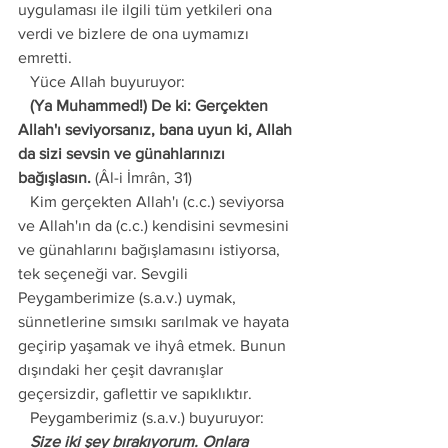
uygulaması ile ilgili tüm yetkileri ona 
verdi ve bizlere de ona uymamızı 
emretti.
   Yüce Allah buyuruyor:
   (Ya Muhammed!) De ki: Gerçekten 
Allah'ı seviyorsanız, bana uyun ki, Allah 
da sizi sevsin ve günahlarınızı 
bağışlasın.
 (Âl-i İmrân, 31)
   Kim gerçekten Allah'ı (c.c.) seviyorsa 
ve Allah'ın da (c.c.) kendisini sevmesini 
ve günahlarını bağışlamasını istiyorsa, 
tek seçeneği var. Sevgili 
Peygamberimize (s.a.v.) uymak, 
sünnetlerine sımsıkı sarılmak ve hayata 
geçirip yaşamak ve ihyâ etmek. Bunun 
dışındaki her çeşit davranışlar 
geçersizdir, gaflettir ve sapıklıktır.
   Peygamberimiz (s.a.v.) buyuruyor:
   Size iki şey bırakıyorum. Onlara 