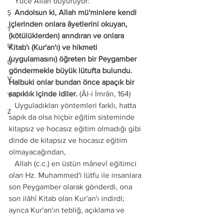
   Yüce Allah buyuruyor:
   Andolsun ki, Allah mü'minlere kendi 
Ş
içlerinden onlara âyetlerini okuyan, 
T
(kötülüklerden) arındıran ve onlara 
U
Kitab'ı (Kur'an'ı) ve hikmeti 
(uygulamasını) öğreten bir Peygamber 
Ü
göndermekle büyük lütufta bulundu. 
V
Halbuki onlar bundan önce apaçık bir 
sapıklık içinde idiler.
 (Âl-i İmrân, 164) 
Y
   Uyguladıkları yöntemleri farklı, hatta 
Z
sapık da olsa hiçbir eğitim sisteminde 
kitapsız ve hocasız eğitim olmadığı gibi 
dinde de kitapsız ve hocasız eğitim 
olmayacağından,
   Allah (c.c.) en üstün mânevî eğitimci 
olan Hz. Muhammed'i lütfu ile insanlara 
son Peygamber olarak gönderdi, ona 
son ilâhî Kitab olan Kur'an'ı indirdi; 
ayrıca Kur'an'ın tebliğ, açıklama ve 