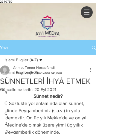
2770759
Yazı
İslami Bilgiler (A-Z)
Ahmet Tomor Hocaefendi
İslami Bilgiler (A-Z)
27 Kas 2018
5 dakikada okunur
SÜNNETLERİ İHYÂ ETMEK
A
Güncelleme tarihi:
20 Eyl 2021
B
Sünnet nedir?
C
   Sözlükte yol anlamında olan sünnet, 
dinde Peygamberimiz (s.a.v.) in yolu 
Ç
demektir. On üç yılı Mekke'de ve on yılı 
D
Medine'de olmak üzere yirmi üç yıllık 
Peygamberlik döneminde, 
E