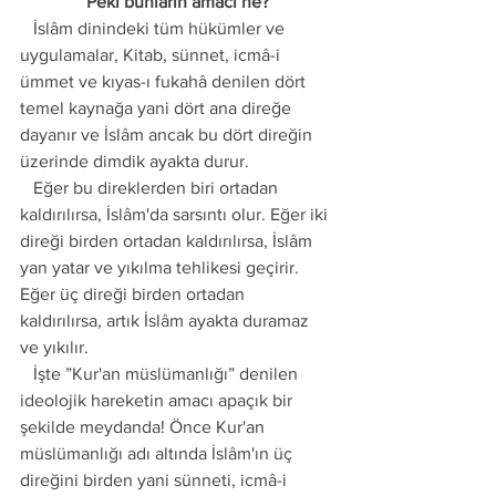
Peki bunların amacı ne?
   İslâm dinindeki tüm hükümler ve 
uygulamalar, Kitab, sünnet, icmâ-i 
ümmet ve kıyas-ı fukahâ denilen dört 
temel kaynağa yani dört ana direğe 
dayanır ve İslâm ancak bu dört direğin 
üzerinde dimdik ayakta durur.
   Eğer bu direklerden biri ortadan 
kaldırılırsa, İslâm'da sarsıntı olur. Eğer iki 
direği birden ortadan kaldırılırsa, İslâm 
yan yatar ve yıkılma tehlikesi geçirir. 
Eğer üç direği birden ortadan 
kaldırılırsa, artık İslâm ayakta duramaz 
ve yıkılır.
   İşte ”Kur'an müslümanlığı” denilen 
ideolojik hareketin amacı apaçık bir 
şekilde meydanda! Önce Kur'an 
müslümanlığı adı altında İslâm'ın üç 
direğini birden yani sünneti, icmâ-i 