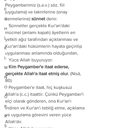
Peygamberimiz (s.a.v.) söz, fiil 
F
(uygulama) ve takrirlerine (onay 
vermelerine) 
sünnet
 denir.
G
   Sünnetler gerçekte Kur'an'daki 
H
mücmel (anlamı kapalı) âyetlerin en 
İ
yetkili ağız tarafından açıklanması ve 
Kur'an'daki hükümlerin hayata geçirilip 
K
uygulanması anlamında olduğundan,
L
   Yüce Allah buyuruyor:
   Kim Peygamber'e itaat ederse, 
M
gerçekte Allah'a itaat etmiş olur.
 (Nisâ, 
N
80)
O
   Peygamber'e itaat, hiç kuşkusuz 
Allah'a (c.c.) itaattir. Çünkü Peygamber'i 
Ö
elçi olarak gönderen, ona Kur'an'ı 
P
indiren ve Kur'an'ı tebliğ etme, açıklama 
ve uygulama görevini veren yüce 
R
Allah'dır.
S