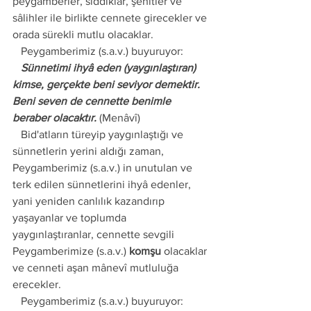
peygamberler, sıddıklar, şehitler ve 
sâlihler ile birlikte cennete girecekler ve 
orada sürekli mutlu olacaklar.
   Peygamberimiz (s.a.v.) buyuruyor:
   Sünnetimi ihyâ eden (yaygınlaştıran) 
kimse, gerçekte beni seviyor demektir. 
Beni seven de cennette benimle 
beraber olacaktır.
 (Menâvî)
   Bid'atların türeyip yaygınlaştığı ve 
sünnetlerin yerini aldığı zaman, 
Peygamberimiz (s.a.v.) in unutulan ve 
terk edilen sünnetlerini ihyâ edenler, 
yani yeniden canlılık kazandırıp 
yaşayanlar ve toplumda 
yaygınlaştıranlar, cennette sevgili 
Peygamberimize (s.a.v.) 
komşu 
olacaklar 
ve cenneti aşan mânevî mutluluğa 
erecekler. 
   Peygamberimiz (s.a.v.) buyuruyor: