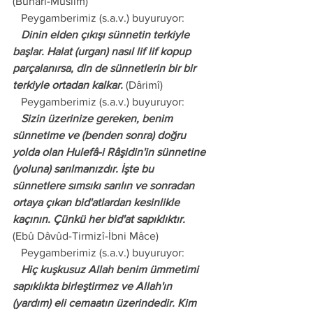
(Buhârî-Müslim)
   Peygamberimiz (s.a.v.) buyuruyor:
   Dinin elden çıkışı sünnetin terkiyle 
başlar. Halat (urgan) nasıl lif lif kopup 
parçalanırsa, din de sünnetlerin bir bir 
terkiyle ortadan kalkar.
 (Dârimî)
   Peygamberimiz (s.a.v.) buyuruyor:
   Sizin üzerinize gereken, benim 
sünnetime ve (benden sonra) doğru 
yolda olan Hulefâ-i Râşidin'in sünnetine 
(yoluna) sarılmanızdır. İşte bu 
sünnetlere sımsıkı sarılın ve sonradan 
ortaya çıkan bid'atlardan kesinlikle 
kaçının. Çünkü her bid'at sapıklıktır.
(Ebû Dâvûd-Tirmizî-İbni Mâce)
   Peygamberimiz (s.a.v.) buyuruyor:
   Hiç kuşkusuz Allah benim ümmetimi 
sapıklıkta birleştirmez ve Allah'ın 
(yardım) eli cemaatın üzerindedir. Kim 