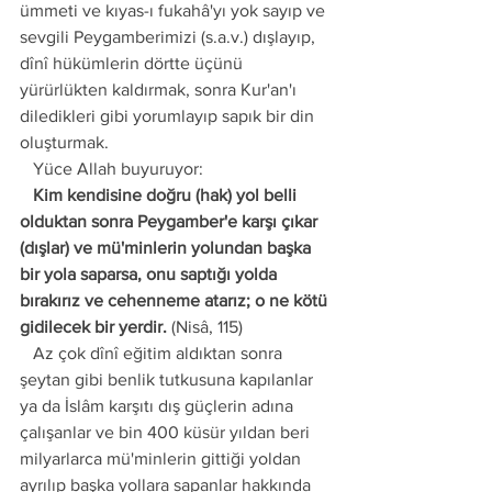
ümmeti ve kıyas-ı fukahâ'yı yok sayıp ve 
sevgili Peygamberimizi (s.a.v.) dışlayıp, 
dînî hükümlerin dörtte üçünü 
yürürlükten kaldırmak, sonra Kur'an'ı 
diledikleri gibi yorumlayıp sapık bir din 
oluşturmak. 
   Yüce Allah buyuruyor:
   Kim kendisine doğru (hak) yol belli 
olduktan sonra Peygamber'e karşı çıkar 
(dışlar) ve mü'minlerin yolundan başka 
bir yola saparsa, onu saptığı yolda 
bırakırız ve cehenneme atarız; o ne kötü 
gidilecek bir yerdir.
 (Nisâ, 115) 
   Az çok dînî eğitim aldıktan sonra 
şeytan gibi benlik tutkusuna kapılanlar 
ya da İslâm karşıtı dış güçlerin adına 
çalışanlar ve bin 400 küsür yıldan beri 
milyarlarca mü'minlerin gittiği yoldan 
ayrılıp başka yollara sapanlar hakkında 