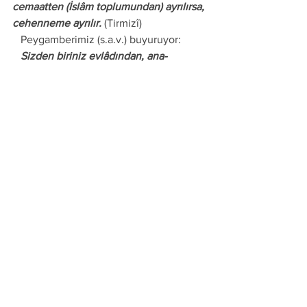
cemaatten (İslâm toplumundan) ayrılırsa, 
cehenneme ayrılır.
 (Tirmizî)
   Peygamberimiz (s.a.v.) buyuruyor:
   Sizden biriniz evlâdından, ana-
babasından ve insanların hepsinden 
fazla beni sevmedikçe gerçek mü'min 
olamaz.
 (Buhârî-Müslim-Nesâî-İbni Mâce-
Ahmed İbni Hanbel-Dârimî)
   Seçenek elimizde ve irâde gücü 
emrimizde! İsteyen Peygamberimiz 
(s.a.v.) in ve ona tâbi olan yüz bini aşkın 
sahâbenin, yüz binlerce tâbiinin, tebe-i 
tâbiin'in, milyonlarca evliyanın ve 
milyarlarca gerçek mü'minlerin 
yolundan gider ve âhiret âleminde 
onlarla birlikte olur.
   İsteyen de çocukların sünnet olması 
Kur'an da var mı? Sübhâneke okumak, 
Ettehiyyâtü okumak Kur'an da var mı? 