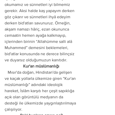
okumamız ve sünnetleri iyi bilmemiz 
gerekir. Aksi halde kaş yapayım derken 
göz çıkarır ve sünnetleri ihyâ edeyim 
derken bid'atları savunuruz. Örneğin, 
akşam namazı hâriç, ezan okununca 
cemaatin hemen ayağa kalkmayıp, 
içlerinden birinin “Allahümme salli alâ 
Muhammed” demesini beklemeleri, 
bid'atlar konusunda ne derece bilinçsiz 
ve duyarsız olduğumuzun kanıtıdır. 
Kur'an müslümanlığı
   Mısır'da doğan, Hindistan'da gelişen 
ve kaçak yollarla ülkemize giren “Kur'an 
müslümanlığı” adındaki ideolojik 
hareket, İslâm karşıtı her çeşit sapıklığa 
açık olan görüntülü medyanın da 
desteği ile ülkemizde yaygınlaştırılmaya 
çalışılıyor.