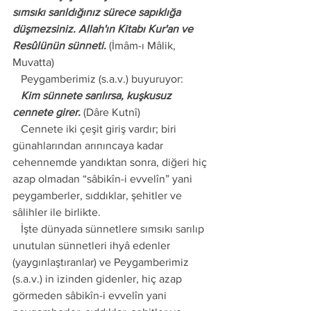
sımsıkı sarıldığınız sürece sapıklığa 
düşmezsiniz. Allah'ın Kitabı Kur'an ve 
Resûlünün sünneti.
 (İmâm-ı Mâlik, 
Muvatta)
   Peygamberimiz (s.a.v.) buyuruyor:
   Kim sünnete sarılırsa, kuşkusuz 
cennete girer.
 (Dâre Kutnî)
   Cennete iki çeşit giriş vardır; biri 
günahlarından arınıncaya kadar 
cehennemde yandıktan sonra, diğeri hiç 
azap olmadan “sâbikîn-i evvelîn” yani 
peygamberler, sıddıklar, şehitler ve 
sâlihler ile birlikte.
   İşte dünyada sünnetlere sımsıkı sarılıp 
unutulan sünnetleri ihyâ edenler 
(yaygınlaştıranlar) ve Peygamberimiz 
(s.a.v.) in izinden gidenler, hiç azap 
görmeden sâbikîn-i evvelîn yani 