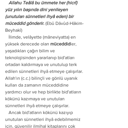
   Allahu Teâlâ bu ümmete her (hicrî) 
yüz yılın başında dini yenileyen 
(unutulan sünnetleri ihyâ eden) bir 
müceddid gönderir.
 (Ebû Dâvûd-Hâkim-
Beyhakî)
   İlimde, velâyette (mâneviyatta) en 
yüksek derecede olan 
müceddid
ler, 
yaşadıkları çağın bilim ve 
teknolojisinden yararlanıp bid'atları 
ortadan kaldırmaya ve unutulup terk 
edilen sünnetleri ihyâ etmeye çalışırlar. 
Allah'ın (c.c.) bilinçli ve gönlü uyanık 
kulları da zamanın müceddidine 
yardımcı olur ve hep birlikte bid'atların 
kökünü kazımaya ve unutulan 
sünnetleri ihyâ etmeye çalışırlar.
   Ancak bid'atların kökünü kazıyıp 
unutulan sünnetleri ihyâ edebilmemiz 
için, güvenilir ilmihal kitaplarını çok 