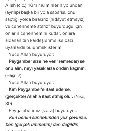
Allah (c.c.) “Kim mü'minlerin yolundan 
(ayrılıp) başka bir yola saparsa, onu 
saptığı yolda bırakırız (hidâyet etmeyiz) 
ve cehenneme atarız” buyurduğu için 
onların cehennemini kutlar, onlara 
aldanan din kardeşlerime ise bazı 
uyarılarda bulunmak isterim.
   Yüce Allah buyuruyor:
   Peygamber size ne verir (emreder) se 
onu alın, neyi yasaklarsa ondan kaçının.
(Haşr, 7)
   Yüce Allah buyuruyor:
   Kim Peygamber'e itaat ederse, 
(gerçekte) Allah'a itaat etmiş olur.
 (Nisâ, 
80)
   Peygamberimiz (s.a.v.) buyuruyor:
   Kim benim sünnetimden yüz çevirirse, 
ben (gerçek ümmetim) den değildir.