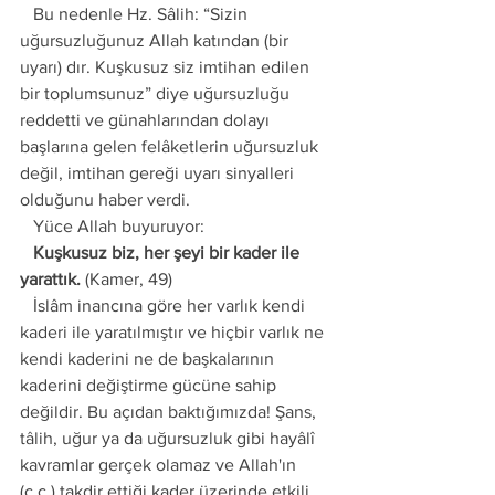
   Bu nedenle Hz. Sâlih: “Sizin 
uğursuzluğunuz Allah katından (bir 
uyarı) dır. Kuşkusuz siz imtihan edilen 
bir toplumsunuz” diye uğursuzluğu 
reddetti ve günahlarından dolayı 
başlarına gelen felâketlerin uğursuzluk 
değil, imtihan gereği uyarı sinyalleri 
olduğunu haber verdi.
   Yüce Allah buyuruyor:
   Kuşkusuz biz, her şeyi bir kader ile 
yarattık.
 (Kamer, 49)
   İslâm inancına göre her varlık kendi 
kaderi ile yaratılmıştır ve hiçbir varlık ne 
kendi kaderini ne de başkalarının 
kaderini değiştirme gücüne sahip 
değildir. Bu açıdan baktığımızda! Şans, 
tâlih, uğur ya da uğursuzluk gibi hayâlî 
kavramlar gerçek olamaz ve Allah'ın 
(c.c.) takdir ettiği kader üzerinde etkili 