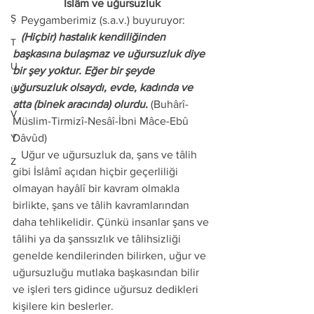
İslâm ve uğursuzluk
Ş
   Peygamberimiz (s.a.v.) buyuruyor:
   (Hiçbir) hastalık kendiliğinden 
T
başkasına bulaşmaz ve uğursuzluk diye 
U
bir şey yoktur. Eğer bir şeyde 
uğursuzluk olsaydı, evde, kadında ve 
Ü
atta (binek aracında) olurdu. 
(Buhârî-
V
Müslim-Tirmizî-Nesâî-İbni Mâce-Ebû 
Y
Dâvûd)
   Uğur ve uğursuzluk da, şans ve tâlih 
Z
gibi İslâmî açıdan hiçbir geçerliliği 
olmayan hayâlî bir kavram olmakla 
birlikte, şans ve tâlih kavramlarından 
daha tehlikelidir. Çünkü insanlar şans ve 
tâlihi ya da şanssızlık ve tâlihsizliği 
genelde kendilerinden bilirken, uğur ve 
uğursuzluğu mutlaka başkasından bilir 
ve işleri ters gidince uğursuz dedikleri 
kişilere kin beslerler. 