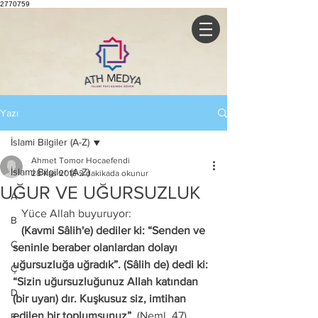
2770759
Yazı
İslami Bilgiler (A-Z)
Ahmet Tomor Hocaefendi
İslami Bilgiler (A-Z)
28 Kas 2018
2 dakikada okunur
UĞUR VE UĞURSUZLUK
A
   Yüce Allah buyuruyor:
B
   (Kavmi Sâlih'e) dediler ki: “Senden ve 
C
seninle beraber olanlardan dolayı 
uğursuzluğa uğradık”. (Sâlih de) dedi ki: 
Ç
“Sizin uğursuzluğunuz Allah katından 
D
(bir uyarı) dır. Kuşkusuz siz, imtihan 
edilen bir toplumsunuz”.
 (Neml, 47)
E