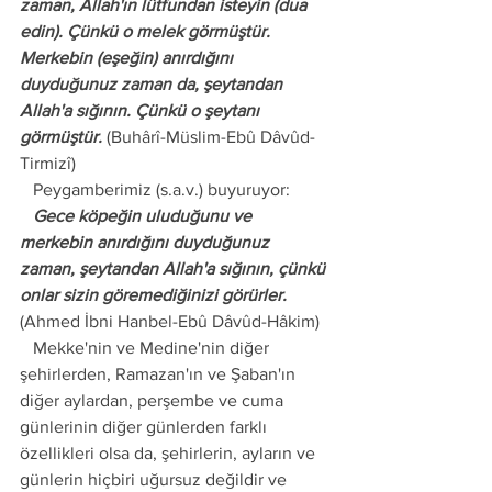
zaman, Allah'ın lütfundan isteyin (dua 
edin). Çünkü o melek görmüştür. 
Merkebin (eşeğin) anırdığını 
duyduğunuz zaman da, şeytandan 
Allah'a sığının. Çünkü o şeytanı 
görmüştür.
 (Buhârî-Müslim-Ebû Dâvûd-
Tirmizî)
   Peygamberimiz (s.a.v.) buyuruyor:
   Gece köpeğin uluduğunu ve 
merkebin anırdığını duyduğunuz 
zaman, şeytandan Allah'a sığının, çünkü 
onlar sizin göremediğinizi görürler.
(Ahmed İbni Hanbel-Ebû Dâvûd-Hâkim)
   Mekke'nin ve Medine'nin diğer 
şehirlerden, Ramazan'ın ve Şaban'ın 
diğer aylardan, perşembe ve cuma 
günlerinin diğer günlerden farklı 
özellikleri olsa da, şehirlerin, ayların ve 
günlerin hiçbiri uğursuz değildir ve 