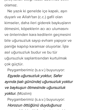
olamaz.
   Ne yazık ki genelde içe kapalı, aşırı 
duyarlı ve Allah'tan (c.c.) gafil olan 
kimseler, daha ileri giderek baykuşların 
ötmesini, köpeklerin acı acı ulumasını 
ve önlerinden kara kedilerin geçmesini 
bile uğursuzluk sayıp evham yapıyor ve 
paniğe kapılıp karamsar oluyorlar. İşte 
asıl uğursuzluk budur ve bu tür 
uğursuzluk saplantısından kurtulmak 
çok güçtür. 
   Peygamberimiz (s.a.v.) buyuruyor:
   Eşyada uğursuzluk yoktur, Safer 
ayında (salı gününde) uğursuzluk yoktur 
ve baykuşun ötmesinde uğursuzluk 
yoktur.
 (Müslim)
   Peygamberimiz (s.a.v.) buyuruyor:
   Horozun öttüğünü duyduğunuz 