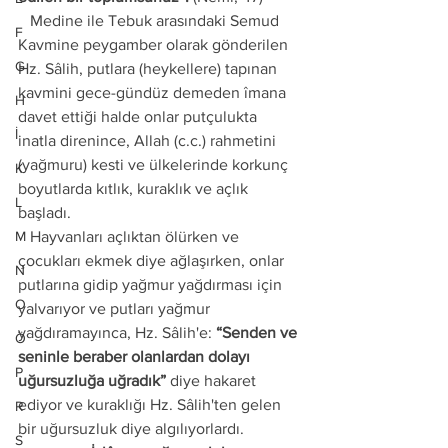
   Medine ile Tebuk arasındaki Semud 
F
Kavmine peygamber olarak gönderilen 
G
Hz. Sâlih, putlara (heykellere) tapınan 
kavmini gece-gündüz demeden îmana 
H
davet ettiği halde onlar putçulukta 
İ
inatla direnince, Allah (c.c.) rahmetini 
(yağmuru) kesti ve ülkelerinde korkunç 
K
boyutlarda kıtlık, kuraklık ve açlık 
L
başladı.
M
   Hayvanları açlıktan ölürken ve 
çocukları ekmek diye ağlaşırken, onlar 
N
putlarına gidip yağmur yağdırması için 
O
yalvarıyor ve putları yağmur 
yağdıramayınca, Hz. Sâlih'e: 
“Senden ve 
Ö
seninle beraber olanlardan dolayı 
P
uğursuzluğa uğradık”
 diye hakaret 
ediyor ve kuraklığı Hz. Sâlih'ten gelen 
R
bir uğursuzluk diye algılıyorlardı.
S