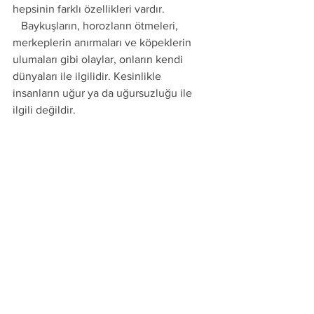
hepsinin farklı özellikleri vardır.
   Baykuşların, horozların ötmeleri, 
merkeplerin anırmaları ve köpeklerin 
ulumaları gibi olaylar, onların kendi 
dünyaları ile ilgilidir. Kesinlikle 
insanların uğur ya da uğursuzluğu ile 
ilgili değildir. 
***
Ahmet Tomor Hocaefendi
DİN VE EFSANE KONULU SOHBETİMİZ
https://www.youtube.com/watch?
v=zcCHPsJbbEE