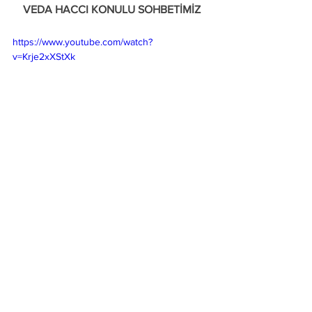
VEDA HACCI KONULU SOHBETİMİZ
https://www.youtube.com/watch?
v=Krje2xXStXk
V
Hepsini Gör
Son Yazılar