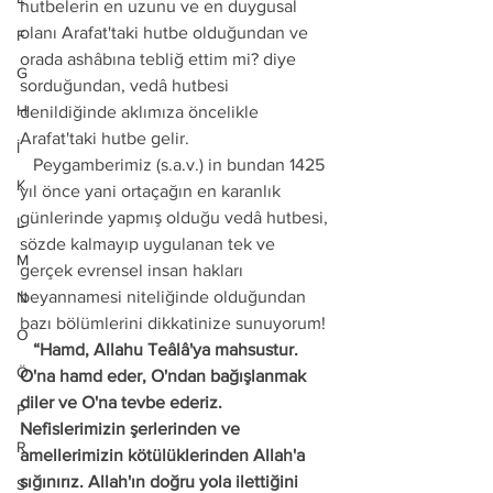
hutbelerin en uzunu ve en duygusal 
olanı Arafat'taki hutbe olduğundan ve 
F
orada ashâbına tebliğ ettim mi? diye 
G
sorduğundan, vedâ hutbesi 
H
denildiğinde aklımıza öncelikle 
Arafat'taki hutbe gelir.
İ
   Peygamberimiz (s.a.v.) in bundan 1425 
K
yıl önce yani ortaçağın en karanlık 
günlerinde yapmış olduğu vedâ hutbesi, 
L
sözde kalmayıp uygulanan tek ve 
M
gerçek evrensel insan hakları 
beyannamesi niteliğinde olduğundan 
N
bazı bölümlerini dikkatinize sunuyorum!
O
   “Hamd, Allahu Teâlâ'ya mahsustur. 
Ö
O'na hamd eder, O'ndan bağışlanmak 
diler ve O'na tevbe ederiz. 
P
Nefislerimizin şerlerinden ve 
R
amellerimizin kötülüklerinden Allah'a 
sığınırız. Allah'ın doğru yola ilettiğini 
S