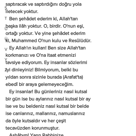
saptıracak ve saptırdığını doğru yola 
Ş
iletecek yoktur.
T
   Ben şehâdet ederim ki, Allah'tan 
başka ilâh yoktur. O, birdir. O'nun eşi, 
U
ortağı yoktur. Ve yine şehâdet ederim 
Ü
ki, Muhammed O'nun kulu ve Resûlüdür.
   Ey Allah'ın kulları! Ben size Allah'tan 
V
korkmanızı ve O'na itaat etmenizi 
Y
tavsiye ediyorum. Ey insanlar sözlerimi 
iyi dinleyiniz! Bilmiyorum, belki bu 
Z
yıldan sonra sizinle burada (Arafat'ta) 
ebedî bir araya gelemeyeceğim.
   Ey insanlar! Bu günleriniz nasıl kutsal 
bir gün ise bu aylarınız nasıl kutsal bir ay 
ise ve bu beldeniz nasıl kutsal bir belde 
ise canlarınız, mallarınız, namuslarınız 
da öyle kutsaldır ve her çeşit 
tecavüzden korunmuştur.
   Ashâbım! Yarın Rabbinize 