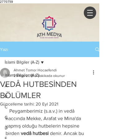
2770759
Yazı
İslami Bilgiler (A-Z)
Ahmet Tomor Hocaefendi
İslami Bilgiler (A-Z)
29 Kas 2018
2 dakikada okunur
VEDÂ HUTBESİNDEN
A
BÖLÜMLER
B
Güncelleme tarihi:
20 Eyl 2021
C
   Peygamberimiz (s.a.v.) in vedâ 
Ç
haccında Mekke, Arafat ve Mina'da 
yapmış olduğu hutbelerin hepsine 
D
birden 
vedâ hutbesi
 denir. Ancak bu 
E