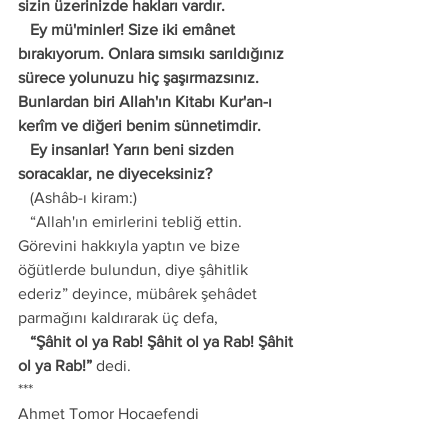
sizin üzerinizde hakları vardır.
   Ey mü'minler! Size iki emânet 
bırakıyorum. Onlara sımsıkı sarıldığınız 
sürece yolunuzu hiç şaşırmazsınız. 
Bunlardan biri Allah'ın Kitabı Kur'an-ı 
kerîm ve diğeri benim sünnetimdir.
   Ey insanlar! Yarın beni sizden 
soracaklar, ne diyeceksiniz?
   (Ashâb-ı kiram:)
   “Allah'ın emirlerini tebliğ ettin. 
Görevini hakkıyla yaptın ve bize 
öğütlerde bulundun, diye şâhitlik 
ederiz” deyince, mübârek şehâdet 
parmağını kaldırarak üç defa,
   “Şâhit ol ya Rab! Şâhit ol ya Rab! Şâhit 
ol ya Rab!”
 dedi.
***
Ahmet Tomor Hocaefendi