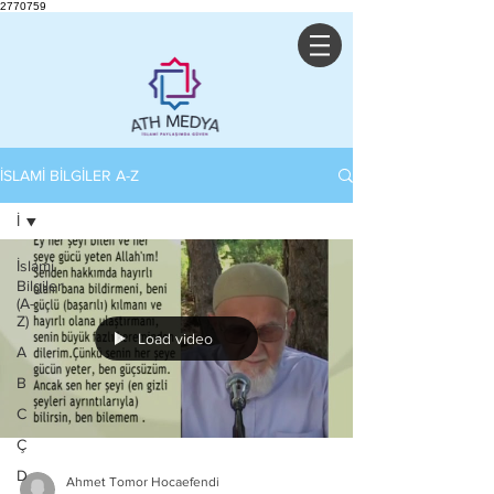
2770759
İSLAMİ BİLGİLER A-Z
İ
İslami
Bilgiler
(A-
Z)
Load video
A
B
C
Ç
D
Ahmet Tomor Hocaefendi