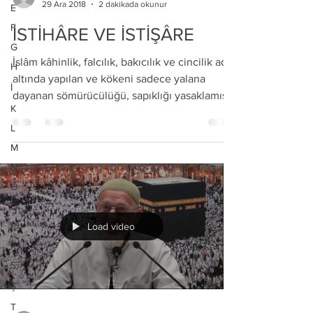
29 Ara 2018
2 dakikada okunur
E
F
İSTİHÂRE VE İSTİŞÂRE
G
İslâm kâhinlik, falcılık, bakıcılık ve cincilik adı
H
altında yapılan ve kökeni sadece yalana
İ
dayanan sömürücülüğü, sapıklığı yasaklamış
K
ve...
L
M
N
O
Ö
P
Load video
R
S
Ş
T