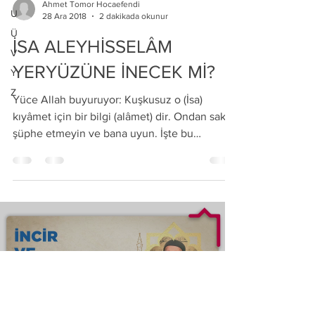
Ahmet Tomor Hocaefendi
U
28 Ara 2018
2 dakikada okunur
Ü
İSA ALEYHİSSELÂM
V
YERYÜZÜNE İNECEK Mİ?
Y
Z
Yüce Allah buyuruyor: Kuşkusuz o (İsa)
kıyâmet için bir bilgi (alâmet) dir. Ondan sakın
şüphe etmeyin ve bana uyun. İşte bu
dosdoğru bir...
Load video