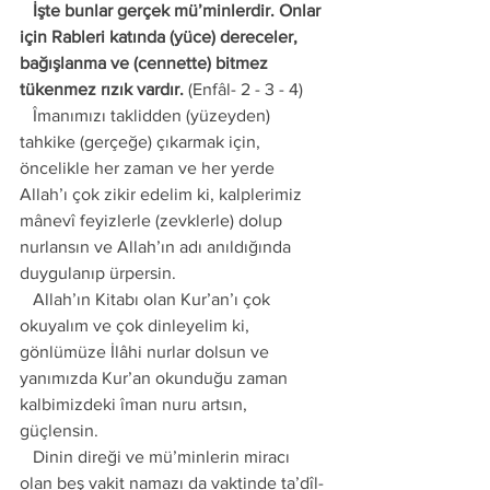
   İşte bunlar gerçek mü’minlerdir. Onlar 
için Rableri katında (yüce) dereceler, 
bağışlanma ve (cennette) bitmez 
tükenmez rızık vardır.
 (Enfâl- 2 - 3 - 4) 
   Îmanımızı taklidden (yüzeyden) 
tahkike (gerçeğe) çıkarmak için, 
öncelikle her zaman ve her yerde 
Allah’ı çok zikir edelim ki, kalplerimiz 
mânevî feyizlerle (zevklerle) dolup 
nurlansın ve Allah’ın adı anıldığında 
duygulanıp ürpersin. 
   Allah’ın Kitabı olan Kur’an’ı çok 
okuyalım ve çok dinleyelim ki, 
gönlümüze İlâhi nurlar dolsun ve 
yanımızda Kur’an okunduğu zaman 
kalbimizdeki îman nuru artsın, 
güçlensin. 
   Dinin direği ve mü’minlerin miracı 
olan beş vakit namazı da vaktinde ta’dîl-