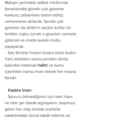
Mahşer yerindeki adâlet mîzânında 
(terazisinde) günahı çok gelenler 
korkunç zebanilere teslim edilip, 
cehenneme atılacak. Sevabı çok 
gelenler de Allah’ın seçkin kulları ile 
birlikte coşku içinde o güzelim cennete 
gidecek ve orada sürekli mutlu 
yaşayacak. 
   İşte âhirete îmanın kısaca özeti budur. 
Yani öldükten sonra yeniden dirilip 
kabirden kalkmak 
haktır 
ve buna 
içtenlikle inanıp îman etmek her insana 
farzdır.
   Kadere îman:
   Sonucu bilmediğimiz için ister hayır 
ve ister şer olarak algılayalım, başımıza 
gelen her olay ezelde (varlıklar 
yaratılmadan önce) takdir edilmiş ve 