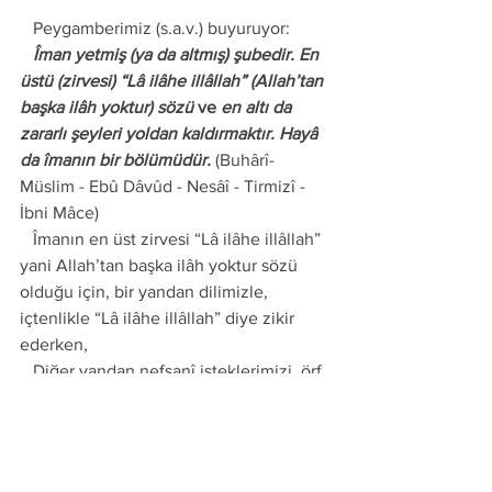
   Peygamberimiz (s.a.v.) buyuruyor: 
   Îman yetmiş (ya da altmış) şubedir. En 
üstü (zirvesi) “Lâ ilâhe illâllah” (Allah’tan 
başka ilâh yoktur) sözü 
ve 
en altı da 
zararlı şeyleri yoldan kaldırmaktır. Hayâ 
da îmanın bir bölümüdür.
 (Buhârî- 
Müslim - Ebû Dâvûd - Nesâî - Tirmizî - 
İbni Mâce) 
   Îmanın en üst zirvesi “Lâ ilâhe illâllah” 
yani Allah’tan başka ilâh yoktur sözü 
olduğu için, bir yandan dilimizle, 
içtenlikle “Lâ ilâhe illâllah” diye zikir 
ederken, 
   Diğer yandan nefsanî isteklerimizi, örf, 
âdet, geleneklerimizi ve Allah’tan başka 
varlıkları ilâhlaştırıp putlaştırmayalım ve 
saygı duruşu adı altında heykellere 
tapınmayalım. 