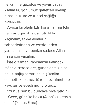
i erkânı ile güzelce ve yavaş yavaş 
kılalım ki, gönlümüz gafletten uyanıp 
ruhsal huzura ve ruhsal sağlığa 
kavuşsun. 
   Ayrıca kalplerimizin kararmaması için 
her çeşit günahlardan titizlikle 
kaçınalım, takvâ âlimlerin 
sohbetlerinden ve eserlerinden 
yararlanalım ve bunları sadece Allah 
rızası için yapalım. 
   İşte o zaman Rabbimizin katındaki 
mânevî derecelere, günahlarımızın af 
edilip bağışlanmasına, o güzelim 
cennetteki bitmez tükenmez nimetlere 
kavuşur ve ebedî mutlu oluruz. 
   “Yunus, sen bu dünyaya niye geldin? 
    Gece, gündüz Hakkı (Allah’ı) zikretsin 
dilin.” (Yunus Emre) 