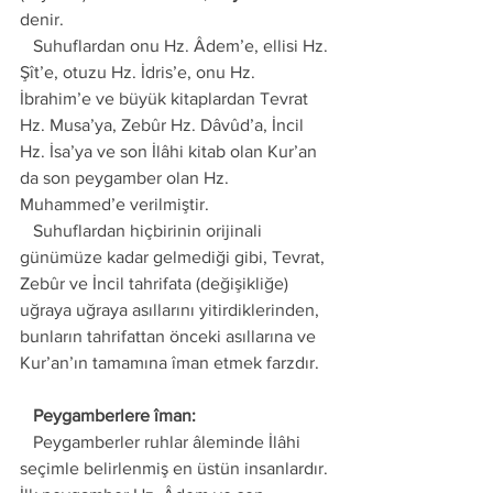
denir. 
   Suhuflardan onu Hz. Âdem’e, ellisi Hz. 
Şît’e, otuzu Hz. İdris’e, onu Hz. 
İbrahim’e ve büyük kitaplardan Tevrat 
Hz. Musa’ya, Zebûr Hz. Dâvûd’a, İncil 
Hz. İsa’ya ve son İlâhi kitab olan Kur’an 
da son peygamber olan Hz. 
Muhammed’e verilmiştir.
   Suhuflardan hiçbirinin orijinali 
günümüze kadar gelmediği gibi, Tevrat, 
Zebûr ve İncil tahrifata (değişikliğe) 
uğraya uğraya asıllarını yitirdiklerinden, 
bunların tahrifattan önceki asıllarına ve 
Kur’an’ın tamamına îman etmek farzdır.
   Peygamberlere îman:
   Peygamberler ruhlar âleminde İlâhi 
seçimle belirlenmiş en üstün insanlardır. 