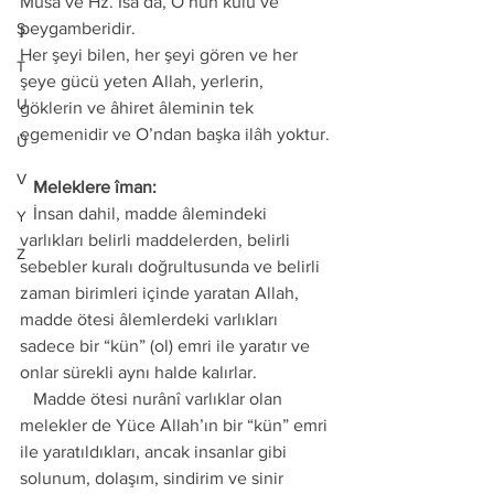
Mûsa ve Hz. İsa da, O’nun kulu ve 
peygamberidir. 
Ş
Her şeyi bilen, her şeyi gören ve her 
T
şeye gücü yeten Allah, yerlerin, 
U
göklerin ve âhiret âleminin tek 
egemenidir ve O’ndan başka ilâh yoktur.
Ü
V
   Meleklere îman:
   İnsan dahil, madde âlemindeki 
Y
varlıkları belirli maddelerden, belirli 
Z
sebebler kuralı doğrultusunda ve belirli 
zaman birimleri içinde yaratan Allah, 
madde ötesi âlemlerdeki varlıkları 
sadece bir “kün” (ol) emri ile yaratır ve 
onlar sürekli aynı halde kalırlar. 
   Madde ötesi nurânî varlıklar olan 
melekler de Yüce Allah’ın bir “kün” emri 
ile yaratıldıkları, ancak insanlar gibi 
solunum, dolaşım, sindirim ve sinir 