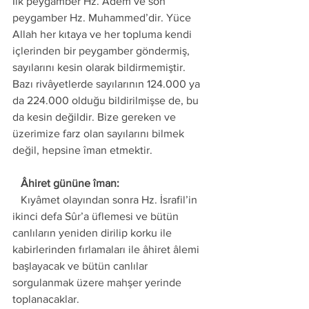
İlk peygamber Hz. Âdem ve son 
peygamber Hz. Muhammed’dir. Yüce 
Allah her kıtaya ve her topluma kendi 
içlerinden bir peygamber göndermiş, 
sayılarını kesin olarak bildirmemiştir. 
Bazı rivâyetlerde sayılarının 124.000 ya 
da 224.000 olduğu bildirilmişse de, bu 
da kesin değildir. Bize gereken ve 
üzerimize farz olan sayılarını bilmek 
değil, hepsine îman etmektir.
   Âhiret gününe îman:
   Kıyâmet olayından sonra Hz. İsrafil’in 
ikinci defa Sûr’a üflemesi ve bütün 
canlıların yeniden dirilip korku ile 
kabirlerinden fırlamaları ile âhiret âlemi 
başlayacak ve bütün canlılar 
sorgulanmak üzere mahşer yerinde 
toplanacaklar. 