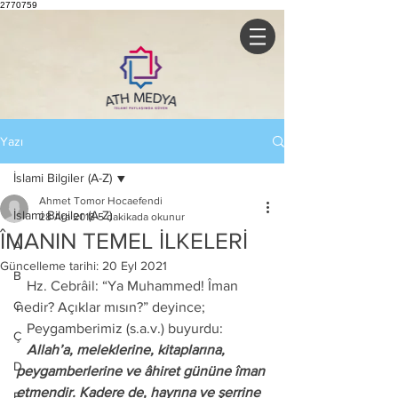
2770759
Yazı
İslami Bilgiler (A-Z)
Ahmet Tomor Hocaefendi
İslami Bilgiler (A-Z)
28 Ara 2018
5 dakikada okunur
ÎMANIN TEMEL İLKELERİ
A
Güncelleme tarihi:
20 Eyl 2021
B
   Hz. Cebrâil: “Ya Muhammed! Îman 
C
nedir? Açıklar mısın?” deyince;
   Peygamberimiz (s.a.v.) buyurdu: 
Ç
   Allah’a, meleklerine, kitaplarına, 
D
peygamberlerine ve âhiret gününe îman 
etmendir. Kadere de, hayrına ve şerrine 
E