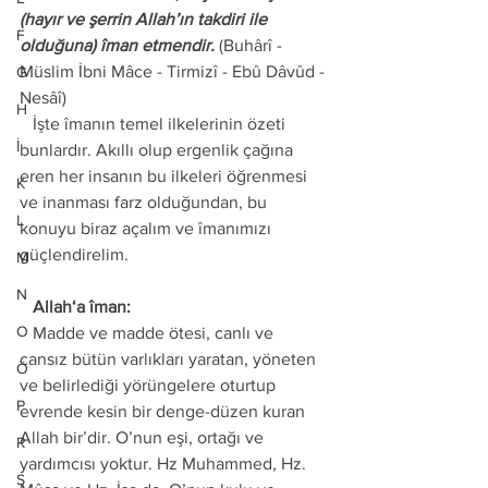
(hayır ve şerrin Allah’ın takdiri ile 
F
olduğuna) îman etmendir.
 (Buhârî - 
Müslim İbni Mâce - Tirmizî - Ebû Dâvûd - 
G
Nesâî) 
H
   İşte îmanın temel ilkelerinin özeti 
İ
bunlardır. Akıllı olup ergenlik çağına 
eren her insanın bu ilkeleri öğrenmesi 
K
ve inanması farz olduğundan, bu 
L
konuyu biraz açalım ve îmanımızı 
güçlendirelim.
M
N
   Allah‘a îman:
O
   Madde ve madde ötesi, canlı ve 
cansız bütün varlıkları yaratan, yöneten 
Ö
ve belirlediği yörüngelere oturtup 
P
evrende kesin bir denge-düzen kuran 
Allah bir’dir. O’nun eşi, ortağı ve 
R
yardımcısı yoktur. Hz Muhammed, Hz. 
S