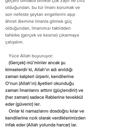
geçerli olmakla birlikte çok zayıf ve cılız 
olduğundan, bu tür îmanı korumak ve 
son nefeste şeytan engellerini aşıp 
âhiret âlemine îmanla gitmek güç 
olduğundan, îmanımızı taklidden 
tahkike (gerçek ve kesine) çıkarmaya 
çalışalım. 
   Yüce Allah buyuruyor: 
   (Gerçek) mü’minler ancak şu 
kimselerdir ki, Allah’ın adı anıldığı 
zaman kalpleri ürperir, kendilerine 
O’nun (Allah’ın) âyetleri okunduğu 
zaman îmanlarını arttırır (güçlendirir) ve 
(her zaman) sadece Rablerine tevekkül 
eder (güvenir) ler. 
   Onlar ki namazlarını dosdoğru kılar ve 
kendilerine rızık olarak verdiklerimizden 
infak eder (Allah yolunda harcar) lar. 