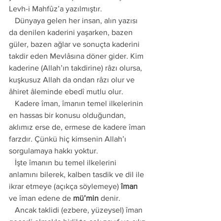
Levh-i Mahfûz’a yazılmıştır. 
   Dünyaya gelen her insan, alın yazısı 
da denilen kaderini yaşarken, bazen 
güler, bazen ağlar ve sonuçta kaderini 
takdir eden Mevlâsına döner gider. Kim 
kaderine (Allah’ın takdirine) râzı olursa, 
kuşkusuz Allah da ondan râzı olur ve 
âhiret âleminde ebedî mutlu olur.
   Kadere îman, îmanın temel ilkelerinin 
en hassas bir konusu olduğundan, 
aklımız erse de, ermese de kadere îman 
farzdır. Çünkü hiç kimsenin Allah’ı 
sorgulamaya hakkı yoktur.
   İşte îmanın bu temel ilkelerini 
anlamını bilerek, kalben tasdik ve dil ile 
ikrar etmeye (açıkça söylemeye) 
îman
ve îman edene de 
mü’min
 denir. 
   Ancak taklidi (ezbere, yüzeysel) îman 