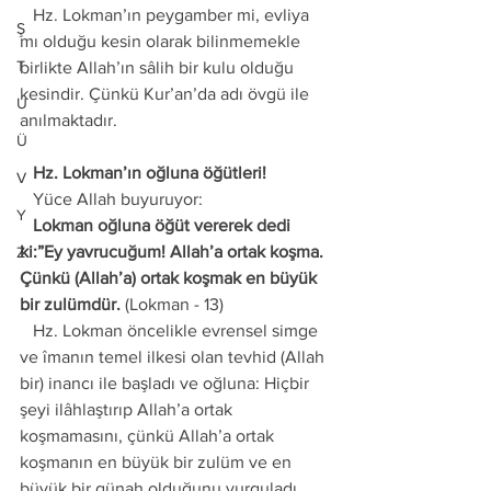
   Hz. Lokman’ın peygamber mi, evliya 
Ş
mı olduğu kesin olarak bilinmemekle 
T
birlikte Allah’ın sâlih bir kulu olduğu 
kesindir. Çünkü Kur’an’da adı övgü ile 
U
anılmaktadır. 
Ü
   Hz. Lokman’ın oğluna öğütleri! 
V
   Yüce Allah buyuruyor: 
Y
   Lokman oğluna öğüt vererek dedi 
ki:”Ey yavrucuğum! Allah’a ortak koşma. 
Z
Çünkü (Allah’a) ortak koşmak en büyük 
bir zulümdür.
 (Lokman - 13) 
   Hz. Lokman öncelikle evrensel simge 
ve îmanın temel ilkesi olan tevhid (Allah 
bir) inancı ile başladı ve oğluna: Hiçbir 
şeyi ilâhlaştırıp Allah’a ortak 
koşmamasını, çünkü Allah’a ortak 
koşmanın en büyük bir zulüm ve en 
büyük bir günah olduğunu vurguladı. 