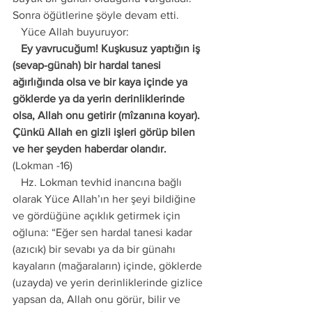
Sonra öğütlerine şöyle devam etti. 
   Yüce Allah buyuruyor: 
   Ey yavrucuğum! Kuşkusuz yaptığın iş 
(sevap-günah) bir hardal tanesi 
ağırlığında olsa ve bir kaya içinde ya 
göklerde ya da yerin derinliklerinde 
olsa, Allah onu getirir (mîzanına koyar). 
Çünkü Allah en gizli işleri görüp bilen 
ve her şeyden haberdar olandır.
(Lokman -16) 
   Hz. Lokman tevhid inancına bağlı 
olarak Yüce Allah’ın her şeyi bildiğine 
ve gördüğüne açıklık getirmek için 
oğluna: “Eğer sen hardal tanesi kadar 
(azıcık) bir sevabı ya da bir günahı 
kayaların (mağaraların) içinde, göklerde 
(uzayda) ve yerin derinliklerinde gizlice 
yapsan da, Allah onu görür, bilir ve 