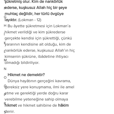
şükretmiş olur. Kim de nankörlük 
ederse, kuşkusuz Allah hiç bir şeye 
F
muhtaç değildir, her türlü övgüye 
G
layıktır.
 (Lokman - 12) 
H
   Bu âyette şükretmesi için Lokman’a 
hikmet verildiği ve kim şükrederse 
İ
gerçekte kendisi için şükrettiği, çünkü 
K
yararının kendisine ait olduğu, kim de 
nankörlük ederse, kuşkusuz Allah’ın hiç 
L
kimsenin şükrüne, ibâdetine ihtiyacı 
M
olmadığı bildiriliyor. 
N
   Hikmet ne demektir? 
O
   Dünya hayâtının gerçeğini kavrama, 
Ö
gereksiz yere konuşmama, ilmi ile amel 
etme ve gerektiği yerde doğru karar 
P
verebilme yeteneğine sahip olmaya 
R
hikmet
 ve hikmet sahibine de 
hâkim
denir. 
S