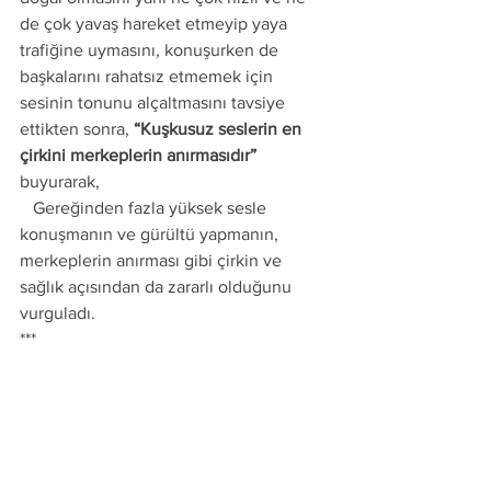
de çok yavaş hareket etmeyip yaya 
trafiğine uymasını, konuşurken de 
başkalarını rahatsız etmemek için 
sesinin tonunu alçaltmasını tavsiye 
ettikten sonra, 
“Kuşkusuz seslerin en 
çirkini merkeplerin anırmasıdır”
buyurarak, 
   Gereğinden fazla yüksek sesle 
konuşmanın ve gürültü yapmanın, 
merkeplerin anırması gibi çirkin ve 
sağlık açısından da zararlı olduğunu 
vurguladı. 
***
Ahmet Tomor Hocaefendi
LOKMAN (A.S.) IN OĞLUNA 
NASİHATLERİ KONULU SOHBETİMİZ