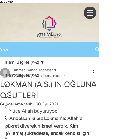
2770759
Yazı
İslami Bilgiler (A-Z)
Ahmet Tomor Hocaefendi
İslami Bilgiler (A-Z)
20 Kas 2018
2 dakikada okunur
LOKMAN (A.S.) IN OĞLUNA
A
ÖĞÜTLERİ
B
Güncelleme tarihi:
20 Eyl 2021
C
   Yüce Allah buyuruyor:
Ç
   Andolsun ki biz Lokman’a: Allah’a 
şükret diyerek hikmet verdik. Kim 
D
(Allah’a) şükrederse, ancak kendisi için 
E