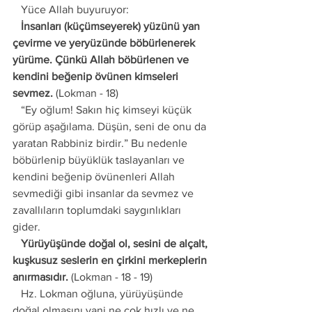
   Yüce Allah buyuruyor: 
   İnsanları (küçümseyerek) yüzünü yan 
çevirme ve yeryüzünde böbürlenerek 
yürüme. Çünkü Allah böbürlenen ve 
kendini beğenip övünen kimseleri 
sevmez.
 (Lokman - 18) 
   “Ey oğlum! Sakın hiç kimseyi küçük 
görüp aşağılama. Düşün, seni de onu da 
yaratan Rabbiniz birdir.” Bu nedenle 
böbürlenip büyüklük taslayanları ve 
kendini beğenip övünenleri Allah 
sevmediği gibi insanlar da sevmez ve 
zavallıların toplumdaki saygınlıkları 
gider. 
   Yürüyüşünde doğal ol, sesini de alçalt, 
kuşkusuz seslerin en çirkini merkeplerin 
anırmasıdır.
 (Lokman - 18 - 19) 
   Hz. Lokman oğluna, yürüyüşünde 
doğal olmasını yani ne çok hızlı ve ne 