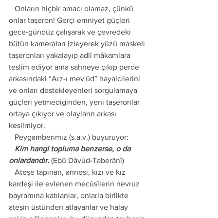
   Onların hiçbir amacı olamaz, çünkü 
onlar taşeron! Gerçi emniyet güçleri 
gece-gündüz çalışarak ve çevredeki 
bütün kameraları izleyerek yüzü maskeli 
taşeronları yakalayıp adlî mâkamlara 
teslim ediyor ama sahneye çıkıp perde 
arkasındaki “Arz-ı mev'ûd” hayalcilerini 
ve onları destekleyenleri sorgulamaya 
güçleri yetmediğinden, yeni taşeronlar 
ortaya çıkıyor ve olayların arkası 
kesilmiyor.
   Peygamberimiz (s.a.v.) buyuruyor:
   Kim hangi topluma benzerse, o da 
onlardandır.
 (Ebû Dâvûd-Taberânî)
   Ateşe tapınan, annesi, kızı ve kız 
kardeşi ile evlenen mecûsîlerin nevruz 
bayramına katılanlar, onlarla birlikte 
ateşin üstünden atlayanlar ve halay 