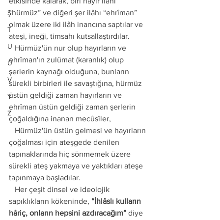
etkisinde kalarak, biri hayır ilâhı 
“hürmüz” ve diğeri şer ilâhı “ehrîman” 
Ş
olmak üzere iki ilâh inancına saptılar ve 
T
ateşi, ineği, timsahı kutsallaştırdılar.
U
   Hürmüz'ün nur olup hayırların ve 
ehrîman'ın zulümat (karanlık) olup 
Ü
şerlerin kaynağı olduğuna, bunların 
V
sürekli birbirleri ile savaştığına, hürmüz 
üstün geldiği zaman hayırların ve 
Y
ehrîman üstün geldiği zaman şerlerin 
Z
çoğaldığına inanan mecûsîler, 
   Hürmüz'ün üstün gelmesi ve hayırların 
çoğalması için ateşgede denilen 
tapınaklarında hiç sönmemek üzere 
sürekli ateş yakmaya ve yaktıkları ateşe 
tapınmaya başladılar.
   Her çeşit dinsel ve ideolojik 
sapıklıkların kökeninde, 
“İhlâslı kulların 
hâriç, onların hepsini azdıracağım”
 diye 