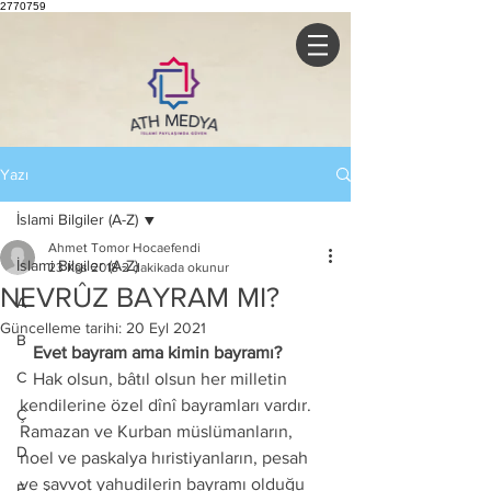
2770759
Yazı
İslami Bilgiler (A-Z)
Ahmet Tomor Hocaefendi
İslami Bilgiler (A-Z)
23 Kas 2018
2 dakikada okunur
NEVRÛZ BAYRAM MI?
A
Güncelleme tarihi:
20 Eyl 2021
B
   Evet bayram ama kimin bayramı?
C
   Hak olsun, bâtıl olsun her milletin 
kendilerine özel dînî bayramları vardır. 
Ç
Ramazan ve Kurban müslümanların, 
D
noel ve paskalya hıristiyanların, pesah 
ve şavvot yahudilerin bayramı olduğu 
E