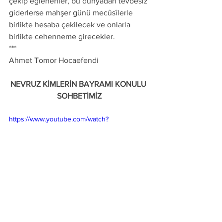
çekip eğlenenler, bu dünyadan tevbesiz 
giderlerse mahşer günü mecûsîlerle 
birlikte hesaba çekilecek ve onlarla 
birlikte cehenneme girecekler.
***
Ahmet Tomor Hocaefendi
NEVRUZ KİMLERİN BAYRAMI KONULU 
SOHBETİMİZ
https://www.youtube.com/watch?
v=LrVX2znTUso
N