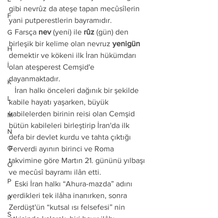
gibi nevrûz da ateşe tapan mecûsîlerin 
F
yani putperestlerin bayramıdır. 
   Farsça 
nev
 (yeni) ile 
rûz
 (gün) den 
G
birleşik bir kelime olan nevruz 
yenigün
H
demektir ve kökeni ilk İran hükümdarı 
İ
olan ateşperest Cemşid'e 
dayanmaktadır.
K
   İran halkı önceleri dağınık bir şekilde 
L
kabile hayatı yaşarken, büyük 
kabilelerden birinin reisi olan Cemşid 
M
bütün kabileleri birleştirip İran'da ilk 
N
defa bir devlet kurdu ve tahta çıktığı 
O
Ferverdi ayının birinci ve Roma 
takvimine göre Martın 21. gününü yılbaşı 
Ö
ve mecûsî bayramı ilân etti.
P
   Eski İran halkı “Ahura-mazda” adını 
verdikleri tek ilâha inanırken, sonra 
R
Zerdüşt'ün “kutsal ısı felsefesi” nin 
S