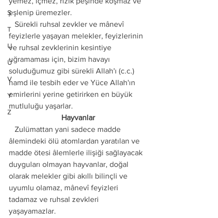
yemez, içmez, rızık peşinde koşmaz ve 
eşlenip üremezler. 
Ş
   Sürekli ruhsal zevkler ve mânevî 
T
feyizlerle yaşayan melekler, feyizlerinin 
U
ve ruhsal zevklerinin kesintiye 
uğramaması için, bizim havayı 
Ü
soluduğumuz gibi sürekli Allah'ı (c.c.) 
V
hamd ile tesbih eder ve Yüce Allah'ın 
emirlerini yerine getirirken en büyük 
Y
mutluluğu yaşarlar.
Z
Hayvanlar
   Zulümattan yani sadece madde 
âlemindeki ölü atomlardan yaratılan ve 
madde ötesi âlemlerle ilişiği sağlayacak 
duyguları olmayan hayvanlar, doğal 
olarak melekler gibi akıllı bilinçli ve 
uyumlu olamaz, mânevî feyizleri 
tadamaz ve ruhsal zevkleri 
yaşayamazlar.