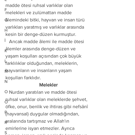
madde ötesi ruhsal varlıklar olan 
F
melekleri ve zulümattan madde 
âlemindeki bitki, hayvan ve insan türü 
G
varlıkları yaratmış ve varlıklar arasında 
H
kesin bir denge-düzen kurmuştur. 
İ
   Ancak madde âlemi ile madde ötesi 
âlemler arasında denge-düzen ve 
K
yaşam koşulları açısından çok büyük 
L
farklılıklar olduğundan, meleklerin, 
hayvanların ve insanların yaşam 
M
koşulları farklıdır. 
N
Melekler
O
   Nurdan yaratılan ve madde ötesi 
ruhsal varlıklar olan meleklerde şehvet, 
Ö
öfke, onur, benlik ve ihtiras gibi nefsânî 
P
(hayvansal) duygular olmadığından, 
aralarında tartışmaz ve Allah'ın 
R
emirlerine isyan etmezler. Ayrıca 
S