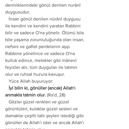
derinliklerindeki gönül denilen nurânî 
duygusudur.
   İnsan gönül denilen nûrânî duygusu 
ile kendini ve kendini yaratan Rabbini 
bilir ve sadece O'na yönelir. Ölümü bile 
bile yaşama zorunluluğunda olan insan, 
nefsini ve gaflet perdelerini aşıp 
Rabbine yönelince ve sadece O'na 
kulluk edince, melekler gibi mânevî 
feyizler alır, tüm duyguları ile tatmin 
olur ve ruhsal huzura kavuşur. 
   Yüce Allah buyuruyor:
   İyi bilin ki, gönüller (ancak) Allah'ı 
anmakla tatmin olur.
 (Ra'd, 28)
   Gözler güzel renkleri ve güzel 
görüntüleri, kulaklar güzel sesleri ve 
damaklar çeşitli tatlı şeyleri istediği gibi 
gönüller de Allah'ı ister ve ancak Allah'ı 