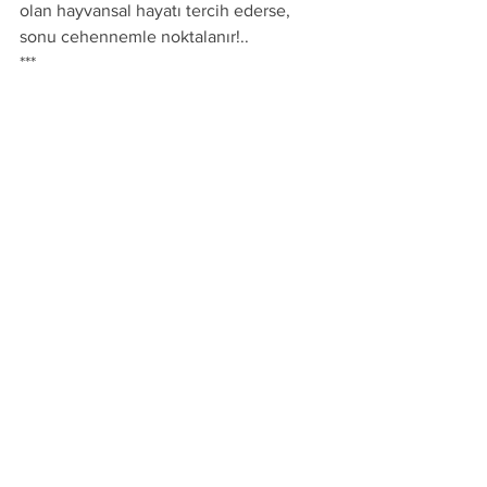
olan hayvansal hayatı tercih ederse, 
sonu cehennemle noktalanır!..
***
Ahmet Tomor Hocaefendi
İLGİLİ VİDEO KLİBİMİZ
https://www.youtube.com/watch?
v=C6BGIMjHoC8
N