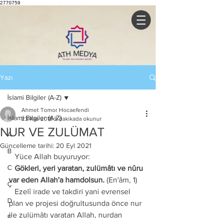
2770759
Yazı
İslami Bilgiler (A-Z)
Ahmet Tomor Hocaefendi
İslami Bilgiler (A-Z)
23 Kas 2018
2 dakikada okunur
NUR VE ZULÜMAT
A
Güncelleme tarihi:
20 Eyl 2021
B
   Yüce Allah buyuruyor:
C
   Gökleri, yeri yaratan, zulümâtı ve nûru 
var eden Allah'a hamdolsun. 
(En'âm, 1)
Ç
   Ezelî irade ve takdiri yani evrensel 
D
plan ve projesi doğrultusunda önce nur 
ile zulümâtı yaratan Allah, nurdan 
E