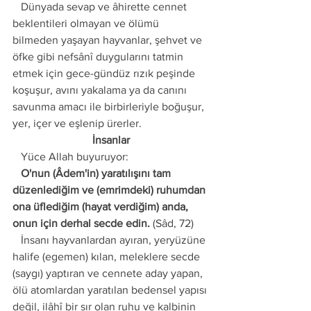
   Dünyada sevap ve âhirette cennet 
beklentileri olmayan ve ölümü 
bilmeden yaşayan hayvanlar, şehvet ve 
öfke gibi nefsânî duygularını tatmin 
etmek için gece-gündüz rızık peşinde 
koşuşur, avını yakalama ya da canını 
savunma amacı ile birbirleriyle boğuşur, 
yer, içer ve eşlenip ürerler. 
İnsanlar
   Yüce Allah buyuruyor:
   O'nun (Âdem'in) yaratılışını tam 
düzenlediğim ve (emrimdeki) ruhumdan 
ona üflediğim (hayat verdiğim) anda, 
onun için derhal secde edin.
 (Sâd, 72)
   İnsanı hayvanlardan ayıran, yeryüzüne 
halife (egemen) kılan, meleklere secde 
(saygı) yaptıran ve cennete aday yapan, 
ölü atomlardan yaratılan bedensel yapısı 
değil, ilâhî bir sır olan ruhu ve kalbinin 