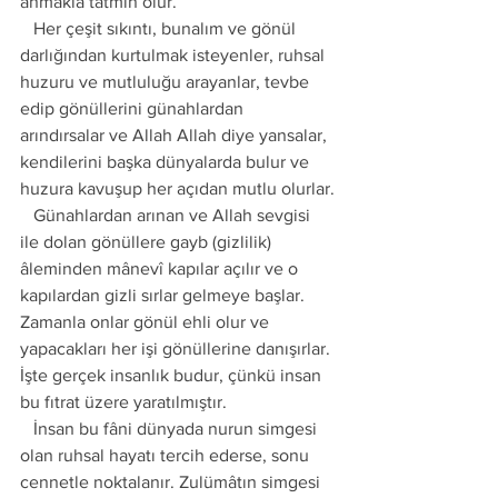
anmakla tatmin olur. 
   Her çeşit sıkıntı, bunalım ve gönül 
darlığından kurtulmak isteyenler, ruhsal 
huzuru ve mutluluğu arayanlar, tevbe 
edip gönüllerini günahlardan 
arındırsalar ve Allah Allah diye yansalar, 
kendilerini başka dünyalarda bulur ve 
huzura kavuşup her açıdan mutlu olurlar.
   Günahlardan arınan ve Allah sevgisi 
ile dolan gönüllere gayb (gizlilik) 
âleminden mânevî kapılar açılır ve o 
kapılardan gizli sırlar gelmeye başlar. 
Zamanla onlar gönül ehli olur ve 
yapacakları her işi gönüllerine danışırlar. 
İşte gerçek insanlık budur, çünkü insan 
bu fıtrat üzere yaratılmıştır.
   İnsan bu fâni dünyada nurun simgesi 
olan ruhsal hayatı tercih ederse, sonu 
cennetle noktalanır. Zulümâtın simgesi 