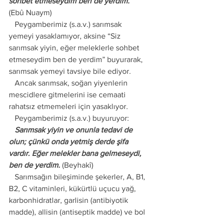
sohbet etmeseydim ben de yerdim. 
(Ebû Nuaym)
   Peygamberimiz (s.a.v.) sarımsak 
yemeyi yasaklamıyor, aksine “Siz 
sarımsak yiyin, eğer meleklerle sohbet 
etmeseydim ben de yerdim” buyurarak, 
sarımsak yemeyi tavsiye bile ediyor.
   Ancak sarımsak, soğan yiyenlerin 
mescidlere gitmelerini ise cemaati 
rahatsız etmemeleri için yasaklıyor.
   Peygamberimiz (s.a.v.) buyuruyor:
   Sarımsak yiyin ve onunla tedavi de 
olun; çünkü onda yetmiş derde şifa 
vardır. Eğer melekler bana gelmeseydi, 
ben de yerdim.
 (Beyhakî)
   Sarımsağın bileşiminde şekerler, A, B1, 
B2, C vitaminleri, kükürtlü uçucu yağ, 
karbonhidratlar, garlisin (antibiyotik 
madde), allisin (antiseptik madde) ve bol 