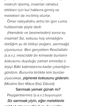
mekruh işlemiş, insanları rahatsız 
ettikleri için kul hakkına girmiş ve 
melekleri de incitmiş olurlar.
   Ömer radıyallahu anhü bir gün cuma 
hutbesinde şöyle dedi:
   (Hamdele ve besmeleden) sonra ey 
insanlar! Siz, kokusu hoş olmadığını 
bildiğim şu iki bitkiyi (soğanı, sarımsağı) 
yiyorsunuz. Ben gerçekten Resûlallahı 
(s.a.v.), mescidde bir kimsede bunların 
kokusunu duyduğu zaman emredip o 
kişiyi Bâki kabristanına kadar çıkardığını 
gördüm. Bununla birlikte kim bunları 
yiyecekse, 
pişirerek kokusunu gidersin.
(Müslim-İbni Mâce-Ebû Dâvûd)
Sarımsak yemek günah mı?
   Peygamberimiz (s.a.v.) buyuruyor:
   Siz sarımsak yiyin, eğer meleklerle 