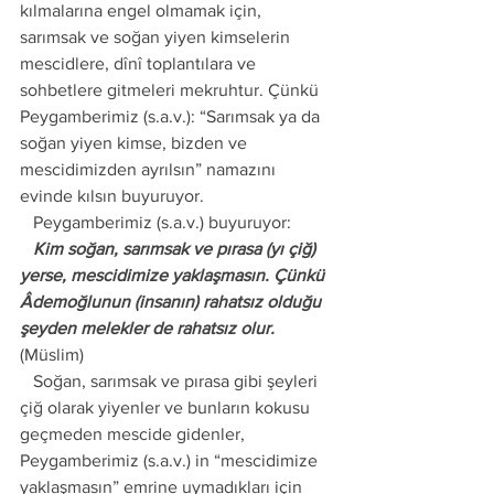
kılmalarına engel olmamak için, 
sarımsak ve soğan yiyen kimselerin 
mescidlere, dînî toplantılara ve 
sohbetlere gitmeleri mekruhtur. Çünkü 
Peygamberimiz (s.a.v.): “Sarımsak ya da 
soğan yiyen kimse, bizden ve 
mescidimizden ayrılsın” namazını 
evinde kılsın buyuruyor.
   Peygamberimiz (s.a.v.) buyuruyor:
   Kim soğan, sarımsak ve pırasa (yı çiğ) 
yerse, mescidimize yaklaşmasın. Çünkü 
Âdemoğlunun (insanın) rahatsız olduğu 
şeyden melekler de rahatsız olur.
(Müslim)
   Soğan, sarımsak ve pırasa gibi şeyleri 
çiğ olarak yiyenler ve bunların kokusu 
geçmeden mescide gidenler, 
Peygamberimiz (s.a.v.) in “mescidimize 
yaklaşmasın” emrine uymadıkları için 