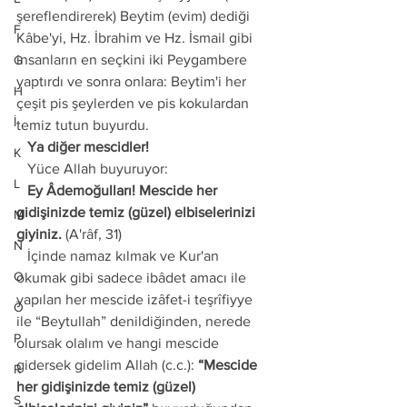
şereflendirerek) Beytim (evim) dediği 
F
Kâbe'yi, Hz. İbrahim ve Hz. İsmail gibi 
insanların en seçkini iki Peygambere 
G
yaptırdı ve sonra onlara: Beytim'i her 
H
çeşit pis şeylerden ve pis kokulardan 
İ
temiz tutun buyurdu.
   Ya diğer mescidler!
K
   Yüce Allah buyuruyor:
L
   Ey Âdemoğulları! Mescide her 
gidişinizde temiz (güzel) elbiselerinizi 
M
giyiniz.
 (A'râf, 31)
N
   İçinde namaz kılmak ve Kur'an 
O
okumak gibi sadece ibâdet amacı ile 
yapılan her mescide izâfet-i teşrîfiyye 
Ö
ile “Beytullah” denildiğinden, nerede 
P
olursak olalım ve hangi mescide 
gidersek gidelim Allah (c.c.): 
“Mescide 
R
her gidişinizde temiz (güzel) 
S