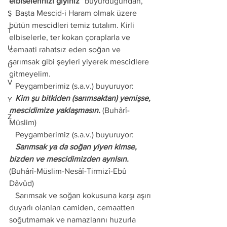
elbiselerinizi giyiniz”
 buyurduğundan, 
   Başta Mescid-i Haram olmak üzere 
Ş
bütün mescidleri temiz tutalım. Kirli 
T
elbiselerle, ter kokan çoraplarla ve 
U
cemaati rahatsız eden soğan ve 
sarımsak gibi şeyleri yiyerek mescidlere 
Ü
gitmeyelim.
V
   Peygamberimiz (s.a.v.) buyuruyor:
   Kim şu bitkiden (sarımsaktan) yemişse, 
Y
mescidimize yaklaşmasın.
 (Buhârî-
Z
Müslim) 
   Peygamberimiz (s.a.v.) buyuruyor:
   Sarımsak ya da soğan yiyen kimse, 
bizden ve mescidimizden ayrılsın.
(Buhârî-Müslim-Nesâî-Tirmizî-Ebû 
Dâvûd)
   Sarımsak ve soğan kokusuna karşı aşırı 
duyarlı olanları camiden, cemaatten 
soğutmamak ve namazlarını huzurla 