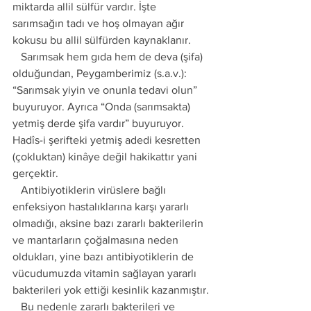
miktarda allil sülfür vardır. İşte 
sarımsağın tadı ve hoş olmayan ağır 
kokusu bu allil sülfürden kaynaklanır.
   Sarımsak hem gıda hem de deva (şifa) 
olduğundan, Peygamberimiz (s.a.v.): 
“Sarımsak yiyin ve onunla tedavi olun” 
buyuruyor. Ayrıca “Onda (sarımsakta) 
yetmiş derde şifa vardır” buyuruyor. 
Hadîs-i şerifteki yetmiş adedi kesretten 
(çokluktan) kinâye değil hakikattır yani 
gerçektir.
   Antibiyotiklerin virüslere bağlı 
enfeksiyon hastalıklarına karşı yararlı 
olmadığı, aksine bazı zararlı bakterilerin 
ve mantarların çoğalmasına neden 
oldukları, yine bazı antibiyotiklerin de 
vücudumuzda vitamin sağlayan yararlı 
bakterileri yok ettiği kesinlik kazanmıştır.
   Bu nedenle zararlı bakterileri ve 