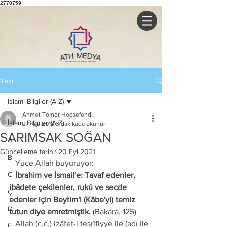
2770759
Yazı
İslami Bilgiler (A-Z)
Ahmet Tomor Hocaefendi
İslami Bilgiler (A-Z)
27 Kas 2018
3 dakikada okunur
SARIMSAK SOĞAN
A
Güncelleme tarihi:
20 Eyl 2021
B
   Yüce Allah buyuruyor:
C
   İbrahim ve İsmail'e: Tavaf edenler, 
ibâdete çekilenler, rukû ve secde 
Ç
edenler için Beytim'i (Kâbe'yi) temiz 
D
tutun diye emretmiştik.
 (Bakara, 125)
   Allah (c.c.) izâfet-i teşrîfiyye ile (adı ile 
E