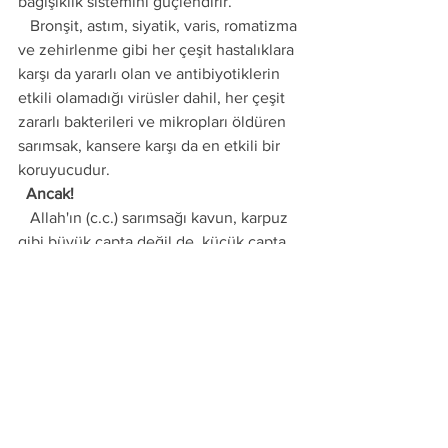
bağışıklık sistemini güçlendirir.
   Bronşit, astım, siyatik, varis, romatizma 
ve zehirlenme gibi her çeşit hastalıklara 
karşı da yararlı olan ve antibiyotiklerin 
etkili olamadığı virüsler dahil, her çeşit 
zararlı bakterileri ve mikropları öldüren 
sarımsak, kansere karşı da en etkili bir 
koruyucudur.
  Ancak!
   Allah'ın (c.c.) sarımsağı kavun, karpuz 
gibi büyük çapta değil de, küçük çapta 
ve ayrıca diş diş küçücük bölümler 
şeklinde yaratmasının hiç kuşkusuz çok 
hikmetleri vardır. İşte bu hikmetlerden 
biri de sarımsağı kavun, karpuz gibi bol 
bol ve doyasıya değil, diş diş, sayarak ve 
yeteri kadar yememiz içindir. Aksi halde 
fayda yerine zararlı olur.
İnsanlar eski çağlardan beri sarımsağın 