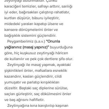
zeytinyağı bulunmalıdır. Çünkü 
karaciğeri temizler, safrayı arttırır, sarılığı 
iyi eder, bağırsakları çalıştırıp rahatlatır, 
kurtları düşürür, bâsuru iyileştirir, 
midedeki yaraları kapatıp ülsere ve 
kansere dönüşmelerini önler ve 
bağışıklık sistemini güçlendirir.
   Peygamberimiz (s.a.v.) 
“Onunla 
yağlanınız (masaj yapınız)”
 buyurduğuna 
göre, hiç kuşkusuz zeytinyağı hâricen 
de kullanılır ve pek çok dertlere şifa olur.
   Zeytinyağı ile masaj yapmak, ayaktaki 
şişkinlikleri önler, mafsallara esneklik 
kazandırır, kasları güçlendirir, cildi 
yumuşatır ve parlatıp kırışıklıkları 
düzeltir. Baştaki saç diplerine sürülse, 
saçları gürleştirir, saç dökülmesini önler 
ve baş ağrısını hafifletir.
   Zeytinyağına kına karıştırılıp kaşınan 