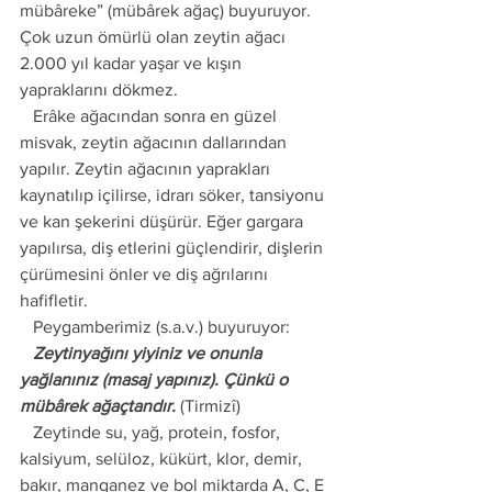
mübâreke” (mübârek ağaç) buyuruyor. 
Çok uzun ömürlü olan zeytin ağacı 
2.000 yıl kadar yaşar ve kışın 
yapraklarını dökmez.
   Erâke ağacından sonra en güzel 
misvak, zeytin ağacının dallarından 
yapılır. Zeytin ağacının yaprakları 
kaynatılıp içilirse, idrarı söker, tansiyonu 
ve kan şekerini düşürür. Eğer gargara 
yapılırsa, diş etlerini güçlendirir, dişlerin 
çürümesini önler ve diş ağrılarını 
hafifletir.
   Peygamberimiz (s.a.v.) buyuruyor:
   Zeytinyağını yiyiniz ve onunla 
yağlanınız (masaj yapınız). Çünkü o 
mübârek ağaçtandır.
 (Tirmizî)
   Zeytinde su, yağ, protein, fosfor, 
kalsiyum, selüloz, kükürt, klor, demir, 
bakır, manganez ve bol miktarda A, C, E 