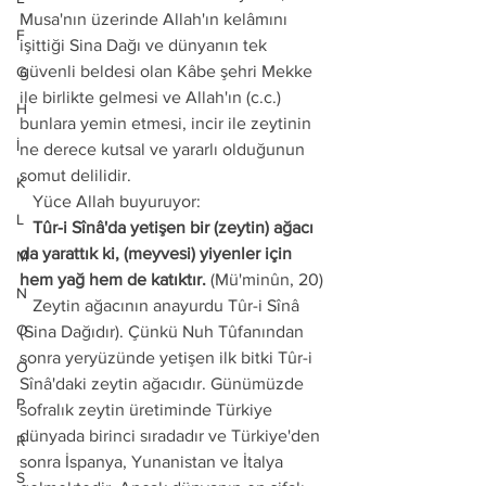
Musa'nın üzerinde Allah'ın kelâmını 
F
işittiği Sina Dağı ve dünyanın tek 
güvenli beldesi olan Kâbe şehri Mekke 
G
ile birlikte gelmesi ve Allah'ın (c.c.) 
H
bunlara yemin etmesi, incir ile zeytinin 
İ
ne derece kutsal ve yararlı olduğunun 
somut delilidir.
K
   Yüce Allah buyuruyor:
L
   Tûr-i Sînâ'da yetişen bir (zeytin) ağacı 
da yarattık ki, (meyvesi) yiyenler için 
M
hem yağ hem de katıktır.
 (Mü'minûn, 20)
N
   Zeytin ağacının anayurdu Tûr-i Sînâ 
O
(Sina Dağıdır). Çünkü Nuh Tûfanından 
sonra yeryüzünde yetişen ilk bitki Tûr-i 
Ö
Sînâ'daki zeytin ağacıdır. Günümüzde 
P
sofralık zeytin üretiminde Türkiye 
dünyada birinci sıradadır ve Türkiye'den 
R
sonra İspanya, Yunanistan ve İtalya 
S