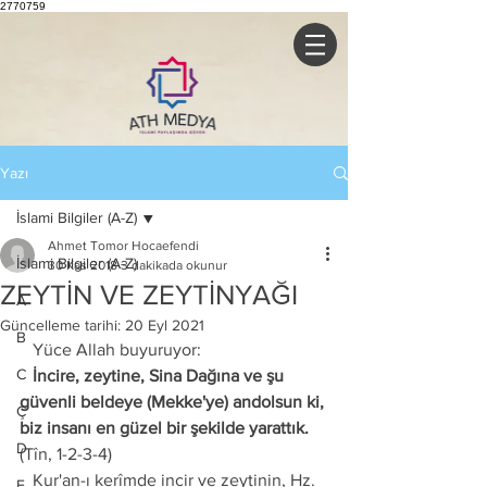
2770759
Yazı
İslami Bilgiler (A-Z)
Ahmet Tomor Hocaefendi
İslami Bilgiler (A-Z)
30 Kas 2018
3 dakikada okunur
ZEYTİN VE ZEYTİNYAĞI
A
Güncelleme tarihi:
20 Eyl 2021
B
   Yüce Allah buyuruyor:
C
   İncire, zeytine, Sina Dağına ve şu 
güvenli beldeye (Mekke'ye) andolsun ki, 
Ç
biz insanı en güzel bir şekilde yarattık.
D
(Tîn, 1-2-3-4)
   Kur'an-ı kerîmde incir ve zeytinin, Hz. 
E