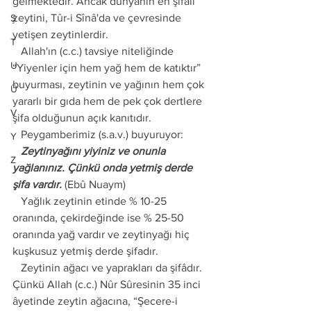
gelmektedir. Ancak dünyanın en şifalı 
zeytini, Tûr-i Sînâ'da ve çevresinde 
Ş
yetişen zeytinlerdir.
T
   Allah'ın (c.c.) tavsiye niteliğinde 
U
“Yiyenler için hem yağ hem de katıktır” 
buyurması, zeytinin ve yağının hem çok 
Ü
yararlı bir gıda hem de pek çok dertlere 
V
şifa olduğunun açık kanıtıdır. 
   Peygamberimiz (s.a.v.) buyuruyor:
Y
   Zeytinyağını yiyiniz ve onunla 
Z
yağlanınız. Çünkü onda yetmiş derde 
şifa vardır.
 (Ebû Nuaym)
   Yağlık zeytinin etinde % 10-25 
oranında, çekirdeğinde ise % 25-50 
oranında yağ vardır ve zeytinyağı hiç 
kuşkusuz yetmiş derde şifadır.
   Zeytinin ağacı ve yaprakları da şifâdır. 
Çünkü Allah (c.c.) Nûr Sûresinin 35 inci 
âyetinde zeytin ağacına, “Şecere-i 