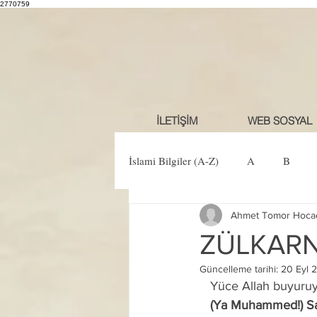
2770759
İLETİŞİM
WEB SOSYAL
İslami Bilgiler (A-Z)
A
B
Ahmet Tomor Hoca
Ö
P
R
S
Ş
ZÜLKARN
Güncelleme tarihi:
20 Eyl 
   Yüce Allah buyuru
   (Ya Muhammed!) S