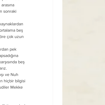
ı arasına 
n sonraki 
i ortalama beş 
 göre çok uzun 
apsadığına 
arşısında beş 
rız.
 hiçbir bilgisi 
udiler Mekke 