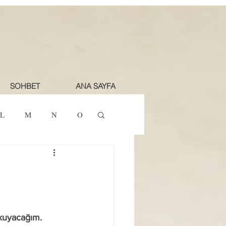
SOHBET
ANA SAYFA
L
M
N
O
okuyacağım. 