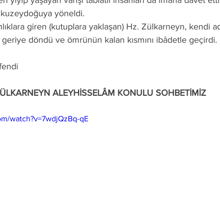
eri yiyip yaşayan vahşi tabiatlı insanları da îmana dâvet ett
e kuzeydoğuya yöneldi.
 geriye döndü ve ömrünün kalan kısmını ibâdetle geçirdi.
fendi
ÜLKARNEYN ALEYHİSSELÂM KONULU SOHBETİMİZ
com/watch?v=7wdjQzBq-qE