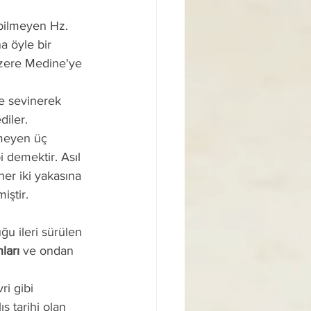
 öyle bir 
üzere Medine'ye 
iler. 
 demektir. Asıl 
er iki yakasına 
iştir.
ları
 ve ondan 
ş tarihi olan 