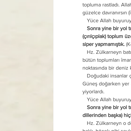
topluma rastladı. All
güzelce davranırsın (
   Yüce Allah buyuru
   Sonra yine bir yol tuttu. Nihayet güneşin doğduğu yere ulaşınca, onu (güneşi) öyle bir 
(çırılçıplak) toplum ü
siper yapmamıştık.
 (
   Hz. Zülkarneyn batıdaki görevini tamamlayınca doğuya yöneldi ve yol boyunca rastladığı 
bütün toplumları îma
noktasında bir deniz k
   Doğudaki insanlar çırılçıplaktı ve onların üzerinde kokuşmuş hayvan derileri bile yoktu. 
Güneş doğarken yer al
yiyorlardı.
   Yüce Allah buyuru
   Sonra yine bir yol tuttu. Nihayet iki dağ arasına ulaştığında onların önünde (eteğinde kendi 
dillerinden başka) hi
   Hz. Zülkarneyn o dönemin fiziksel coğrafyasına göre doğu kıyılarında çırılçıplak dolaşan ve 