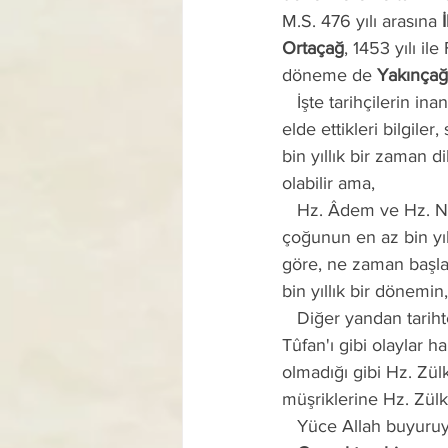
M.S. 476 yılı arasına 
Ortaçağ
, 1453 yılı ile
döneme de 
Yakınçağ
   İşte tarihçilerin inanç, ideoloji, askerî ve siyasî görüşleri doğrultusunda çeşitli kaynaklardan 
elde ettikleri bilgiler
bin yıllık bir zaman di
olabilir ama,
   Hz. Âdem ve Hz. Nuh gibi ilk peygamberlerin ve o dönemde yaşayan insanlardan pek 
çoğunun en az bin yıl
göre, ne zaman başlad
bin yıllık bir dönemi
   Diğer yandan tarihten önceki zamanlarda meydana gelen Hz. Âdem'in yaratılışı ve Nuh 
Tûfan'ı gibi olaylar ha
olmadığı gibi Hz. Zül
müşriklerine Hz. Zülk
   Yüce Allah buyuru