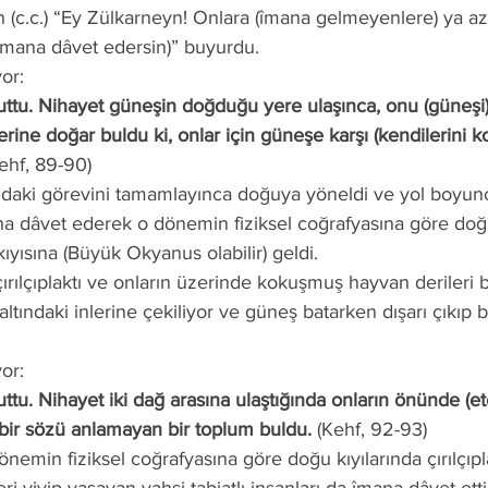
ah (c.c.) “Ey Zülkarneyn! Onlara (îmana gelmeyenlere) ya a
îmana dâvet edersin)” buyurdu. 
yor:
zerine doğar buldu ki, onlar için güneşe karşı (kendilerini k
Kehf, 89-90)
na dâvet ederek o dönemin fiziksel coğrafyasına göre do
ıyısına (Büyük Okyanus olabilir) geldi.
tındaki inlerine çekiliyor ve güneş batarken dışarı çıkıp b
yor:
çbir sözü anlamayan bir toplum buldu.
 (Kehf, 92-93)