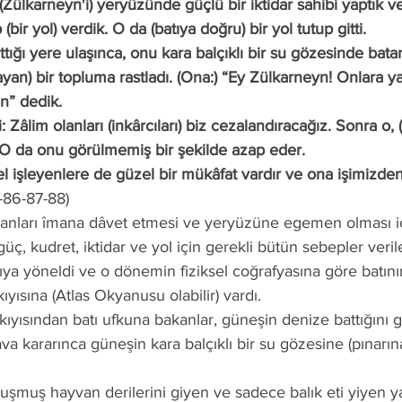
(bir yol) verdik. O da (batıya doğru) bir yol tutup gitti.
attığı yere ulaşınca, onu kara balçıklı bir su gözesinde batar
n” dedik.
O da onu görülmemiş bir şekilde azap eder.
-86-87-88)
üç, kudret, iktidar ve yol için gerekli bütün sebepler veril
ya yöneldi ve o dönemin fiziksel coğrafyasına göre batını
ıyısına (Atlas Okyanusu olabilir) vardı.
a kararınca güneşin kara balçıklı bir su gözesine (pınarına)