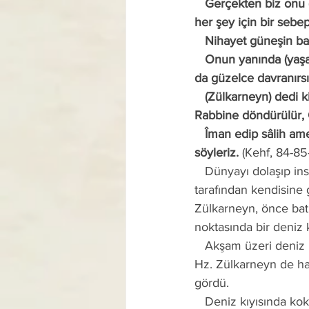
   Gerçekten biz onu (Zülkarneyn'i) yeryüzünde güçlü bir iktidar sahibi yaptık ve (ihtiyacı olan) 
her şey için bir sebep 
   Nihayet güneşin b
   Onun yanında (yaşayan) bir topluma rastladı. (Ona:) “Ey Zülkarneyn! Onlara ya azap eder ya 
da güzelce davranırsı
   (Zülkarneyn) dedi ki: Zâlim olanları (inkârcıları) biz cezalandıracağız. Sonra o, (ölünce) 
Rabbine döndürülür, 
   Îman edip sâlih amel işleyenlere de güzel bir mükâfat vardır ve ona işimizden en kolayını 
söyleriz.
 (Kehf, 84-85
   Dünyayı dolaşıp insanları îmana dâvet etmesi ve yeryüzüne egemen olması için Allah (c.c.) 
tarafından kendisine g
Zülkarneyn, önce batı
noktasında bir deniz k
   Akşam üzeri deniz kıyısından batı ufkuna bakanlar, güneşin denize battığını gördükleri gibi 
Hz. Zülkarneyn de hav
gördü.
   Deniz kıyısında kokuşmuş hayvan derilerini giyen ve sadece balık eti yiyen yarı vahşi ilkel bir 