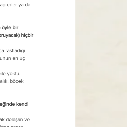
zap eder ya da 
oruyacak) hiçbir 
ğunun en uç 
alık, böcek 