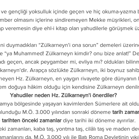
r olmasını içlerine sindiremeyen Mekke müşrikleri, ona
vap veremesin diye ehl-i kitap olan yahudilerle görüşmek 
 “ya Muhammed! Zülkarneyn kimdir? onu bize anlat!” Ded
lkarneyn'dir. Arapça sözlükte Zülkarneyn, iki boynuz sahibi
nmeyen Hz. Zülkarneyn, en yaygın rivayete göre dünyanın h
em doğuya hâkim olduğu için kendisine Zülkarneyn denilm
Yahudiler neden Hz. Zülkarneyn'i önerdiler?
 bulunduğu M.Ö. 3.000 yılından sonraki döneme 
tarih zaman
 
tarihten önceki zamanlar
 diye tarihi iki döneme ayırırlar.
anlarını da, M.Ö. 3.000 yılı ile Batı Roma Devletinin yıkılı