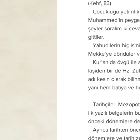
(Kehf, 83)
   Çocukluğu yetimlik ve gençliği yoksulluk içinde geçen ve hiç okuma-yazma bilmeyen Hz. 
Muhammed'in peygambe
şeyler soralım ki ce
gittiler.
   Yahudilerin hiç ismini duymadıkları “Zülkarneyn'i ona sorun” demeleri üzerine sevinerek 
Mekke'ye döndüler ve
   Kur'an'da övgü ile adı geçen, ancak peygamber mi, evliya mı? oldukları bilinmeyen üç 
kişiden bir de Hz. Zü
adı kesin olarak bili
yani hem batıya ve h
   Tarihçiler, Mezopotamya bölgesinde yaşayan kavimlerden Sümerlere ait olduğu ileri sürülen 
ilk yazılı belgelerin
önceki dönemlere de
   Ayrıca tarihten önceki zamanları, kaba taş, yontma taş, cilâlı taş ve maden devri gibi 
dönemlere ve tarih zam