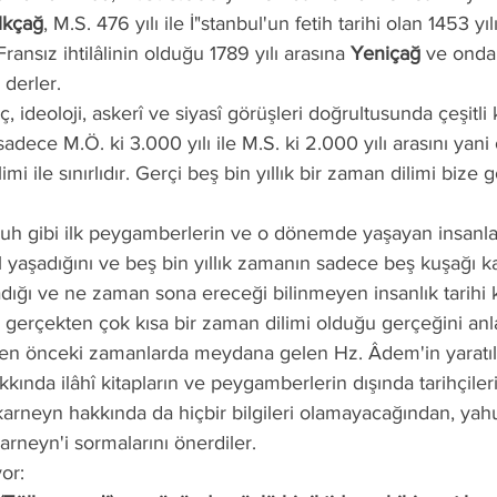
İlkçağ
, M.S. 476 yılı ile İ"stanbul'un fetih tarihi olan 1453 yıl
 Fransız ihtilâlinin olduğu 1789 yılı arasına 
Yeniçağ
 ve onda
 derler.
, sadece M.Ö. ki 3.000 yılı ile M.S. ki 2.000 yılı arasını yan
limi ile sınırlıdır. Gerçi beş bin yıllık bir zaman dilimi bize
 yaşadığını ve beş bin yıllık zamanın sadece beş kuşağı k
ığı ve ne zaman sona ereceği bilinmeyen insanlık tarihi k
n, gerçekten çok kısa bir zaman dilimi olduğu gerçeğini anla
kkında ilâhî kitapların ve peygamberlerin dışında tarihçilerin
karneyn hakkında da hiçbir bilgileri olamayacağından, yah
arneyn'i sormalarını önerdiler.
yor: