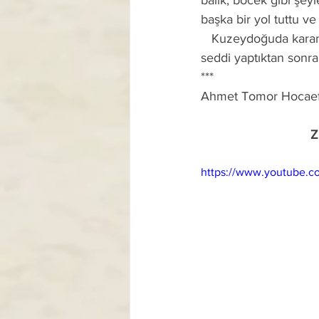
balık, böcek gibi şeyl
başka bir yol tuttu v
   Kuzeydoğuda karanlıklara giren (kutuplara yaklaşan) Hz. Zülkarneyn, kendi adıyla anılan 
seddi yaptıktan sonra
***
Ahmet Tomor Hocae
Z
https://www.youtube.