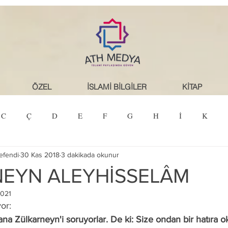
ÖZEL
İSLAMİ BİLGİLER
KİTAP
C
Ç
D
E
F
G
H
İ
K
efendi
30 Kas 2018
3 dakikada okunur
T
U
Ü
V
Y
Z
EYN ALEYHİSSELÂM
2021
yor:
ana Zülkarneyn'i soruyorlar. De ki: Size ondan bir hatıra 